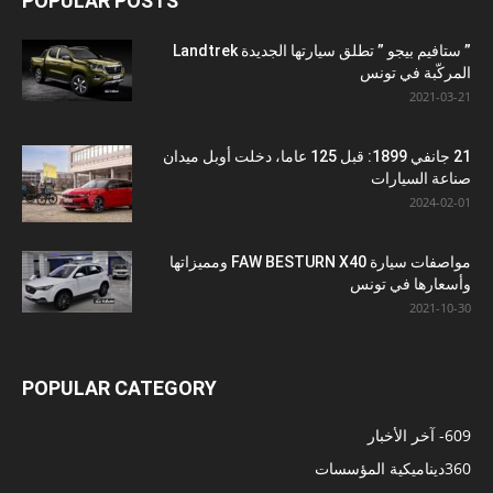
POPULAR POSTS
” ستافيم بيجو ” تطلق سيارتها الجديدة Landtrek
المركّبة في تونس
2021-03-21
21 جانفي 1899: قبل 125 عاما، دخلت أوبل ميدان
صناعة السيارات
2024-02-01
مواصفات سيارة FAW BESTURN X40 ومميزاتها
وأسعارها في تونس
2021-10-30
POPULAR CATEGORY
609
- آخر الأخبار
360
ديناميكية المؤسسات