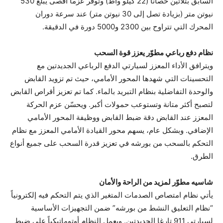
السابق بثلاثين حصاناً ‏(22 كيلو واط) وتوفر عزماً أقصى يبلغ ‏530
نيوتن متر (بزيادة تصل إلى ‏30 نيوتن متر) عند سرعة دوران
المحرك التي تتراوح بين ‏2300 و5000 دورة في الدقيقة‏.
نظام
ويترافق الأداء المعزز لسيارتي الدفع الرباعي الجديدتين مع
التحسينات التي شهدها المحور الأمامي، حيث تم تزويد القابض
والوحدة التفاضلية بنظام التبريد بالماء. كما تم تعزيز أقراص القابض
لتصبح أكثر متانة وتستوعب حمولات أكبر. ويحسّن عزم الحركة
المعزز عند القابض دقة ضبط القابض ووظيفة المحور الأمامي
الإضافي. وبشكل عام، يسهم محور القيادة الأمامي المعزز مع نظام
التحكم بالسحب من بورشه في تعزيز قدرة السحب على جميع أنواع
الطرق‏.
شاسيه
يأتي نظام امتصاص الصدمات المتغير الذي يتم التحكم فيه إلكترونياً
“نظام التعليق النشط من بورشه” ضمن التجهيزات الأساسية
لسيارتي ‏911 تارغا الجديدتين. ويعمل النظام أوتوماتيكياً على ضبط