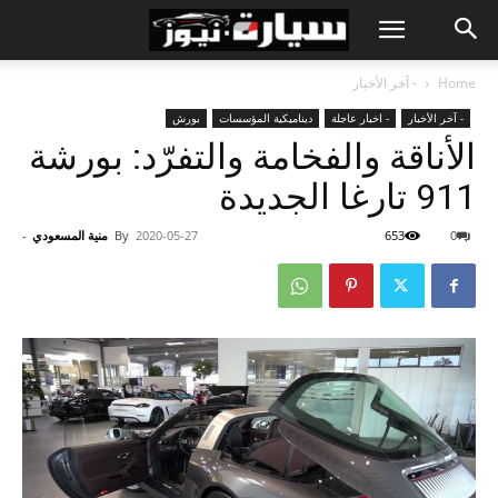
Home
- آخر الأخبار
- آخر الأخبار
- اخبار عاجلة
ديناميكية المؤسسات
بورش
الأناقة والفخامة والتفرّد: بورشة
0
653
2020-05-27
By
منية المسعودي
-