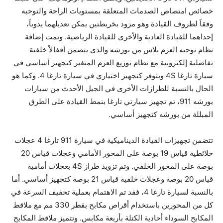
خصائص امتصاص الصدمات المتعلقة بمستويات الراحة والتوجيه
وفقاً لظروف القيادة وهو مزود بخريطتين يمكن تعديلهما يدوياً،
إحداهما للقيادة العادية والأخرى للقيادة الرياضية. وتمت إضافة
نظام توجيه العزم بلاس من بورشه والذي يتضمن أقفالاً خلفية
تفاضلية إلكترونية مع نظام توزيع العزم المتغير كتجهيز أساسي في
سيارة تارغا ‏4S ويتوفر كتجهيز اختياري في سيارة تارغا 4‏. وكما هو
الحال بالنسبة للطرازات الأخرى في الجيل الأحدث من سيارات
بورشه 911‏، تم تجهيز سيارتي تارغا بنمط القيادة على الطرق
المبللة من بورشه كتجهيز أساسي‏.
تتضمن تجهيزات القيادة الديناميكية في سيارة ‏911 تارغا ‏4 عجلات
خلائطية قياس ‏19 بوصة على المحور الأمامي وعجلات قياس ‏20
بوصة على المحور الخلفي. وتم تزويد طراز ‏4S بعجلات أمامية
قياس ‏20 بوصة وعجلات خلفية قياس ‏21 بوصة كتجهيز أساسي. أما
بالنسبة لسيارة تارغا 4‏، فقد تم الاهتمام بعملية تخفيف السرعة في
كل من المحورين باستخدام أقراص مكابح بقطر ‏330 مم مع ملاقط
المكابح السوداء أحادية الكتلة بأربعة مكابس. وتتميز ملاقط المكابح