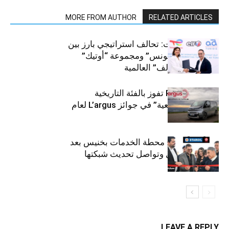
MORE FROM AUTHOR
RELATED ARTICLES
قطاع السيارات: تحالف استراتيجي بارز بين
“توتال إنرجيز تونس” ومجموعة “أوتيك”
لتوزيع زيوت “إلف” العالمية
كيا PV5 Cargo تفوز بالفئة التاريخية
“للمركبات النفعية” في جوائز L’argus لعام
2026
ستارأويل تفتتح محطة الخدمات بخنيس بعد
تجديدهابالكامل وتواصل تحديث شبكتها
LEAVE A REPLY