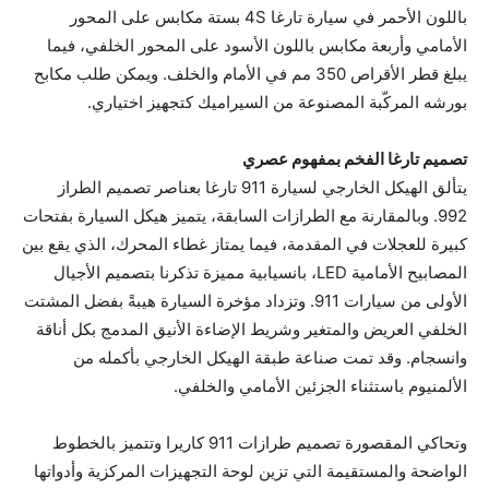
باللون الأحمر في سيارة تارغا ‏4S بستة مكابس على المحور
الأمامي وأربعة مكابس باللون الأسود على المحور الخلفي، فيما
يبلغ قطر الأقراص ‏350 مم في الأمام والخلف. ويمكن طلب مكابح
بورشه المركّبة المصنوعة من السيراميك كتجهيز اختياري‏.
تصميم
يتألق الهيكل الخارجي لسيارة ‏911 تارغا بعناصر تصميم الطراز
992‏. وبالمقارنة مع الطرازات السابقة، يتميز هيكل السيارة بفتحات
كبيرة للعجلات في المقدمة، فيما يمتاز غطاء المحرك، الذي يقع بين
المصابيح الأمامية LED، بانسيابية مميزة تذكرنا بتصميم الأجيال
الأولى من سيارات 911‏. وتزداد مؤخرة السيارة هيبةً بفضل المشتت
الخلفي العريض والمتغير وشريط الإضاءة الأنيق المدمج بكل أناقة
وانسجام. وقد تمت صناعة طبقة الهيكل الخارجي بأكمله من
الألمنيوم باستثناء الجزئين الأمامي والخلفي‏.
وتحاكي المقصورة تصميم طرازات ‏911 كاريرا وتتميز بالخطوط
الواضحة والمستقيمة التي تزين لوحة التجهيزات المركزية وأدواتها