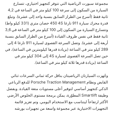
مجموعة سبورت الرياضية التي تتوفر كتجهيز اختياري، تتسارع
السيارة من السكون إلى سرعة ‏100 كيلو متر في الساعة في ‏4,2
ثانية فقط (أسرع من الطراز السابق بنسبة واحد إلى عشرة). وتبلغ
قدرة محرك سيارة ‏911 تارغا ‎4S ‏450 حصان متري ‏(331 كيلو واط)
وتتسارع السيارة من السكون إلى ‏100 كيلو متر في الساعة في ‏3,6
ثانية فقط في نفس ظروف القيادة (أسرع من الطراز السابق بنسبة
أربعة إلى عشرة). وتصل السرعة القصوى لسيارة ‏911 تارغا ‏4 إلى
‏289 كيلو متر في الساعة (بزيادة قدرها كيلومترين في الساعة)، في
حين تصل السرعة القصوى لسيارة ‏4S إلى ‏304 كيلو متر في
الساعة (بزيادة قدرها ثلاثة كيلو متر في الساعة)‏.
وجُهزت السيارتان الرياضيتان بناقل حركة ثماني السرعات ثنائي
القابض ونظام ‎Porsche Traction Management‎ للدفع الرباعي
الذكي كتجهيز أساسي لتوفير أعلى مستويات متعة القيادة. وبفضل
وظيفة ‎Smartlift‎ المطوّرة، يمكن برمجة مستوى الخلوص الأرضي
الأكثر ارتفاعاً ليتناسب مع الاستخدام اليومي. وتم تعزيز قائمة
التجهيزات الاختيارية عبر مجموعة واسعة من تجهيزات بورشه