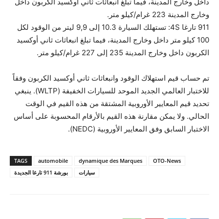
داخل وخارج المدينة، فيما تبلغ انبعاثات ثاني أوكسيد الكربون داخل
وخارج المدينة ‏223 غرام/كيلو متر‏.
‏911 تارغا ‎4S: تستهلك السيارة ‏10.3 إلى ‏9,9 ليتر من الوقود لكل
‏100 كيلو متر داخل وخارج المدينة، فيما تبلغ انبعاثات ثاني أوكسيد
الكربون داخل وخارج المدينة ‏235 إلى ‏227 غرام/كيلو متر‏.
تم حساب قيم استهلاك الوقود وانبعاثات ثاني أوكسيد الكربون وفقاً
للاختبار العالمي الجديد الموحد للسيارات الخفيفة (WLTP). ينبغي
تحديد قيم المعايير الأوروبية المشتقة من هذه القيم في الوقت
الحالي. ولا يمكن مقارنة هذه القيم بالأرقام المحسوبة على أساس
الاختبار السابق وفق المعايير الأوروبية (NEDC).
TAGS
automobile
dynamique des Marques
OTO-News
سيارات
بورشة ‏911 تارغا الجديدة