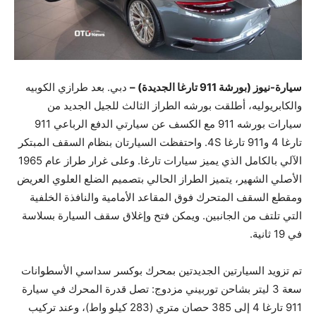
سيارة-نيوز (بورشة ‏911 تارغا الجديدة) –
دبي. بعد طرازي الكوبيه
والكابريوليه، أطلقت بورشه الطراز الثالث للجيل الجديد من
سيارات بورشه ‏911 مع الكسف عن سيارتي الدفع الرباعي ‏911
تارغا ‏4 و911 تارغا ‎4S. واحتفظت السيارتان بنظام السقف المبتكر
الآلي بالكامل الذي يميز سيارات تارغا. وعلى غرار طراز عام ‏1965
الأصلي الشهير، يتميز الطراز الحالي بتصميم الضلع العلوي العريض
ومقطع السقف المتحرك فوق المقاعد الأمامية والنافذة الخلفية
التي تلتف من الجانبين. ويمكن فتح وإغلاق سقف السيارة بسلاسة
في ‏19 ثانية‏.
تم تزويد السيارتين الجديدتين بمحرك بوكسر سداسي الأسطوانات
سعة ‏3 ليتر بشاحن توربيني مزدوج: تصل قدرة المحرك في سيارة
‏911 تارغا ‏4 إلى ‏385 حصان متري ‏(283 كيلو واط)، وعند تركيب