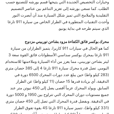
وخيارات التخصيص الجديدة التي يتيحها قسم بورشه للتصنيع حسب
الطلب. كما تسعى بورشه إلى تعزيز التناغم بين عناصر التصميم
التقليدية والملامح التي تميز شكل السيارة منذ أن أبصرت النور
وأحدث التقنيات المتطورة في الطراز الخاص من سيارة ‏911 تارغا
الذي سيتم طرحه في بداية يونيو‏.
محرك
كما هو الحال في سيارات ‏911 كاريرا، يتميز الطرازان من سيارة
‏911 تارغا بمحرك بوكسر سداسي الأسطوانات فائق القوة سعة ‏3
ليتر بشاحن توربيني، مما يعزز من أداء السيارة وملاءمتها للاستخدام
اليومي. تصل قدرة محرك سيارة ‏911 تارغا ‏4 إلى ‏385 حصان متري
‏(283 كيلو واط) حين يبلغ عدد دورات المحرك ‏6500 دورة في
الدقيقة، أي بزيادة قدرها ‏15 حصان ‏(11 كيلو واط) عن الطراز
السابق. ويولد المحرك عزماً أقصى يصل إلى ‏450 نيوتن متر عند
جميع مستويات دوران المحرك التي تتراوح بين ‏1950 و ‏5000 دورة
في الدقيقة. وبفضل قدرة المحرك التي تصل إلى ‏450 حصان متري
‏(331 كيلو واط)، تتميز سيارة ‏911 تارغا ‏4S بقوة تفوق الطراز