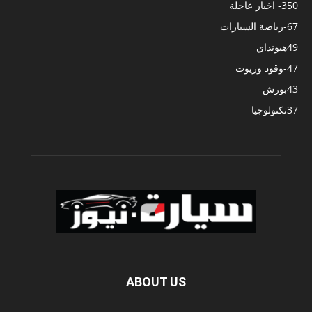
350
- اخبار عاجلة
67
-رياضة السيارات
49
هيونداي
47
-وقود وزيوت
43
بورش
37
تكنولوجيا
ABOUT US