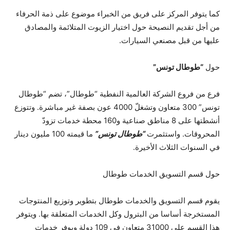
كما يتوفر المركز على فريق من الخبراء موضوع على ذمة الحرفاء
من أجل تقديم النصيحة حول اختيار الزيوت المتلائمة والمصادق
عليها من قبل مصنعي السيارات.
حول
“طوطال تونس”
فرع من فروع الشركة العالمية النفطية “طوطال”، تضم “طوطال
تونس” 300 متعاون وتشغلّ 4000 عون بصفة غير مباشرة. وتتوزع
أنشطتها على 8 مناطق صناعية و160 محطة خدمات تزودّ
المحروقات. واستثمرت
“طوطال تونس”
ما قيمته 100 مليون دينار
في السنوات الثلاث الأخيرة.
حول قسم التسويق الخدمات طوطال
يقوم قسم التسويق والخدمات طوطال بتطوير وتوزيع المنتوجات
المستخرجة أساسا من البترول وكل الخدمات المتعلقة بها. ويتوفر
هذا القسم على 31000 متعاون في 109 دولة ويوفر خدمات