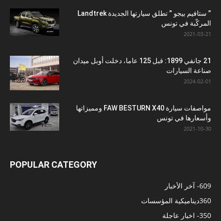
” ستافيم بيجو ” تطلق سيارتها الجديدة Landtrek
المركّبة في تونس
2021-03-21
21 جانفي 1899: قبل 125 عاما، دخلت أوبل ميدان
صناعة السيارات
2024-02-01
مواصفات سيارة FAW BESTURN X40 ومميزاتها
وأسعارها في تونس
2021-10-30
POPULAR CATEGORY
609
- آخر الأخبار
360
ديناميكية المؤسسات
350
- اخبار عاجلة