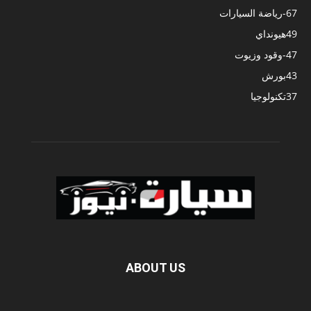
67
-رياضة السيارات
49
هيونداي
47
-وقود وزيوت
43
بورش
37
تكنولوجيا
ABOUT US