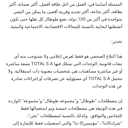
المتمثلة أساسا في: العمل من اجل طاقة أفضل، أكثر ضمانة، أكثر
نظافة، أكثر نجاعة، أكثر تجديد وقريبة أقصى ما يمكن من البشر.
متواجدة في أكثر من 130 دولة، تضع طوطال كل ثقلها حتى تكون
أنشطتها ايجابية بالنسبة للمجالات الاقتصادية، الاجتماعية والبيئية.
تحذير:
هذا البلاغ الصحفي هو فقط لغرض إعلامي ولا تستوجب منه أي
تبعات قانونية. الوحدات التي تمتلك فيها TOTAL S.A بصفة مباشرة
أو غير مباشرة مساهمات هي شخصيات معنوية ذات استقلالية. ولا
تتحمل TOTAL S.A أي مسؤولية عن تصرفات أو إجراءات صادرة
عن هذه الوحدات.
إن مصطلحات “طوطال” و”مجموعة طوطال” و”مجموعة” الواردة
في هذه الوثيقة هي مصطلحات جنيسة وتم استعمالها فقط
للتجانس والتوافق. وكذلك بالنسبة لمصطلحات “نحن”،
“شرك(ا)تنا”، “مؤسس(ا) تنا” والتي استعملت فقط للإشارة إلى