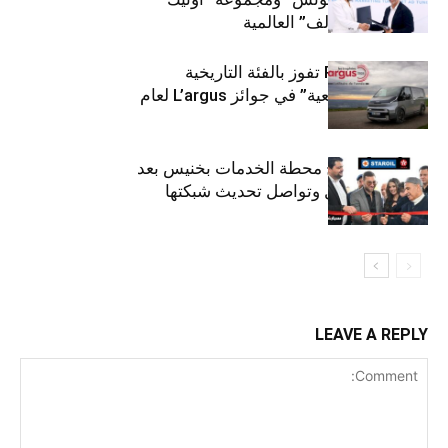
لتوزيع زيوت “إلف” العالمية
كيا PV5 Cargo تفوز بالفئة التاريخية
“للمركبات النفعية” في جوائز L’argus لعام
2026
ستارأويل تفتتح محطة الخدمات بخنيس بعد
تجديدهابالكامل وتواصل تحديث شبكتها
LEAVE A REPLY