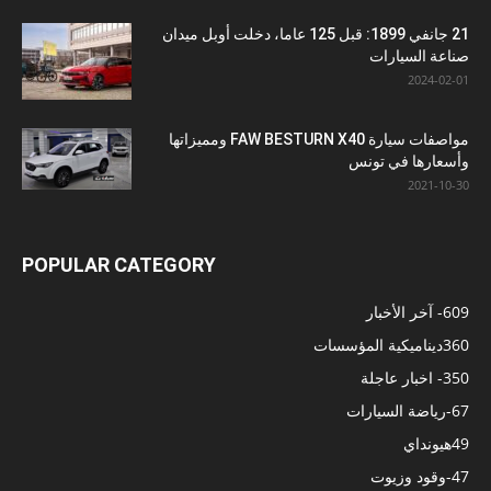
21 جانفي 1899: قبل 125 عاما، دخلت أوبل ميدان
صناعة السيارات
2024-02-01
مواصفات سيارة FAW BESTURN X40 ومميزاتها
وأسعارها في تونس
2021-10-30
POPULAR CATEGORY
609
- آخر الأخبار
360
ديناميكية المؤسسات
350
- اخبار عاجلة
67
-رياضة السيارات
49
هيونداي
47
-وقود وزيوت