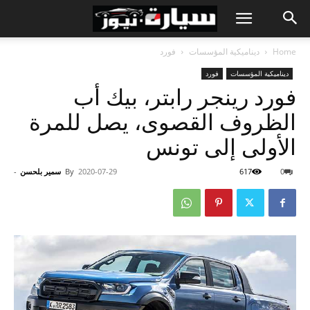
Home
ديناميكية المؤسسات
فورد
ديناميكية المؤسسات
فورد
فورد رينجر رابتر، بيك أب
الظروف القصوى، يصل للمرة
الأولى إلى تونس
0
617
2020-07-29
By
سمير بلحسن
-