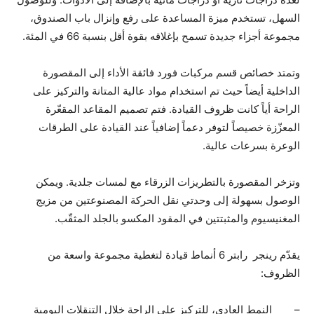
السهل، تستخدم ميزة المساعدة على رفع وإنزال باب الصندوق،
مجموعة أجزاء جديدة تسمح بإغلاقه بقوة أقل بنسبة 66 في المئة.
وتمتد خصائص قسم مركبات فورد فائقة الأداء إلى المقصورة
الداخلية أيضاً حيث تم استخدام مواد عالية المتانة والتركيز على
الراحة أياً كانت ظروف القيادة. فتم تصميم المقاعد المقعّرة
المعزّزة خصيصاً لتوفر دعماً إضافياً عند القيادة على الطرقات
الوعرة بسرعات عالية.
وتزخر المقصورة بالتطريزات الزرقاء مع لمسات جلدية. ويمكن
الوصول بسهولة إلى وحدتي نقل الحركة المصنوعتين من مزيج
المغنيسيوم والمثبتتين في المقود المكسو بالجلد المثقّب.
يقدّم رينجر رابتر 6 أنماط قيادة لتغطية مجموعة واسعة من
الظروف:
– النمط العادي، للتركيز على الراحة خلال التنقلات اليومية