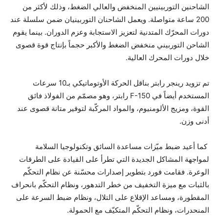
الشاحنين التوربينيين المنخفض والعالي الضغط، وذلك لأكثر من
200 ساعة متواصلة. ويعمل الشاحنان التوربينيان ضمن سلسلة عند
دورات المحرّك المتدنية لتعزيز الاستجابة وعزم الدوران. بينما يقوم
الشاحن التوربيني منخفض الضغط والأكبر حجماً بإنتاج قوة قصوى
خلال دورات المحرك العالية.
تم تزويد رينجر رابتر بناقل الحركة الأوتوماتيكي بـ10 سرعات
المستخدم أيضاً في F-150 رابتر، وهو مصمّم من الفولاذ فائق
القوة، ومزيج الألومنيوم، والمواد المركّبة لتوفير متانة قصوى عند
أدنى وزن.
كما أعيد ضبط ميّزات مساعدة السائق وتكنولوجيا السلامة
لمواجهة المشاكل الجديدة التي تطرأ على القيادة على الطرقات
الوعرة. فقامت فورد بتطوير إصدارات محسّنة عن نظام التحكّم
بالثبات مع ميزة التخفيف من خطر التدهور، ونظام التحكّم بانحراف
المقطورة، ومساعد الإقلاع على التلال، ونظام ضبط السرعة على
المنحدرات، ونظام التحكّم المتكيّف مع الحمولة.