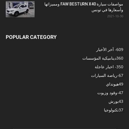
مواصفات سيارة FAW BESTURN X40 ومميزاتها
وأسعارها في تونس
2021-10-30
POPULAR CATEGORY
609
- آخر الأخبار
360
ديناميكية المؤسسات
350
- اخبار عاجلة
67
-رياضة السيارات
49
هيونداي
47
-وقود وزيوت
43
بورش
37
تكنولوجيا