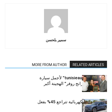
سمير بلحسن
MORE FROM AUTHOR
RELATED ARTICLES
مسابقة “tunisieauto.tn” لأجمل سيارة
لسنة 2023 : “رانج روفر” الهجينة أكبر
الفائزين
مبيعات فورد الكهربائية تتراجع 45% بفعل
التضخم