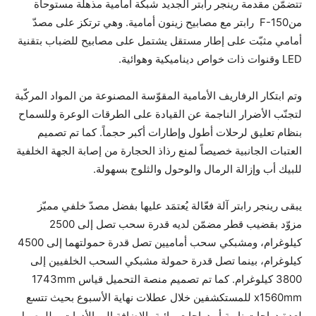
تتضمّن مقدمة رينجر رابتر الجديد شبكة أمامية مذهلة مستوحاة
منF-150 رابتر مع مصابيح زينون أمامية. وهي ترتكز على مصدّ
أمامي مثبّت على إطار مستقل يشتمل على مصابيح للضباب بتقنية
LED وقنوات ذات خواص ديناميكية وهوائية.
وتم ابتكار الرفاريف الأمامية المقوّسة المصنوعة من المواد المركّبة
لتجنّب الأضرار الناجمة عن القيادة على الطرقات الوعرة وللسماح
بنظام تعليق لرحلات أطول وإطارات أكبر حجماً. كما تم تصميم
العتبات الجانبية خصيصاً لمنع رذاذ الحجارة من إصابة الجهة الخلفية
للبيك أب وإزالة الرمال والوحول والثلوج بسهولة.
يبقى رينجر رابتر آلة فعّالة يُعتمَد عليها بفضل مصدّ خلفي مميّز
مزوّد بقضيب قطر مضمّن لديه قدرة سحب تصل إلى 2500
كيلوغرام، ومشبكي سحب أماميين تصل قدرة حمولتهما إلى 4500
كيلوغرام، بينما تصل قدرة حمولة مشبكي السحب الخلفيين إلى
3800 كيلوغرام. كما تم تصميم منصة التحميل قياس ‏1743mm
x1560mm للمستكشفين خلال عطلات نهاية الأسبوع بحيث تتسع
لعدة دراجات نارية أو دراجات مائية بالإضافة إلى الأدوات. وللوصول