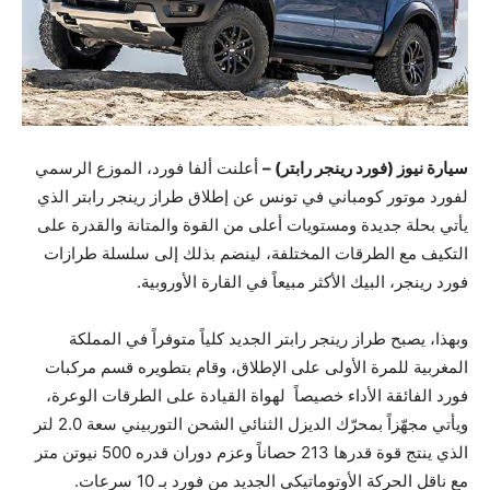
سيارة نيوز (فورد رينجر رابتر) –
أعلنت ألفا فورد، الموزع الرسمي
لفورد موتور كومباني في تونس عن إطلاق طراز رينجر رابتر الذي
يأتي بحلة جديدة ومستويات أعلى من القوة والمتانة والقدرة على
التكيف مع الطرقات المختلفة، لينضم بذلك إلى سلسلة طرازات
فورد رينجر، البيك الأكثر مبيعاً في القارة الأوروبية.
وبهذا، يصبح طراز رينجر رابتر الجديد كلياً متوفراً في المملكة
المغربية للمرة الأولى على الإطلاق، وقام بتطويره قسم مركبات
فورد الفائقة الأداء خصيصاً لهواة القيادة على الطرقات الوعرة،
ويأتي مجهّزاً بمحرّك الديزل الثنائي الشحن التوربيني سعة 2.0 لتر
الذي ينتج قوة قدرها 213 حصاناً وعزم دوران قدره 500 نيوتن متر
مع ناقل الحركة الأوتوماتيكي الجديد من فورد بـ 10 سرعات.