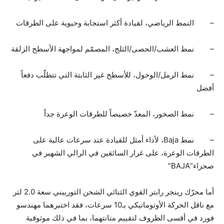
– النمط الرياضي، لقيادة أكثر استجابة وحيوية على الطرقات
– نمط العشب/الحصى/الثلج، المصمّم لمواجهة الأسطح الزلقة
– نمط الرمل/الوحول، للأسطح غير الثابتة التي تتطلّب دفعاً
أفضل
– نمط الصخور، المعدّ خصيصاً للطرقات الوعرة جداً
– نمط Baja، لأداء أمثل للقيادة عند سرعات عالية على
الطرقات الوعرة، على غرار السائقين في الرالي الشهير في
صحراء”BAJA”
أما محرّك رينجر رابتر القوي الثنائي الشحن التوربيني سعة 2.0 لتر
مع ناقل الحركة الأوتوماتيكي بـ10 سرعات، فقد اختبرهما مهندسو
فورد في أقسى الظروف لتقييم متانتهما، بما في ذلك موثوقية