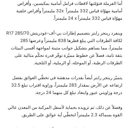
أما الفرملة فتؤمّنها لاقطات فرامل أمامية بمكبسين، وأقراص
أمامية مهوّاة قياس 332 مليمتراً x‏32 مليمتراً وأقراص خلفية
مهوّاة قياس 332 مليمتراً x‏ 24 مليمتراً.
وينفرد رينجر رابتر بتصميم إطارات بي-أف-غودريتش 285/70 R17
لكافة الطرقات التي يبلغ قطرها 838 مليمتراً وعرضها 285
مليمتراً، مما يساهم بتشكيل جوانب متينة لمواجهة أقسى البيئات
بثقة تامة، فضلاً عن خطوط مميّزة توفّر قدرة تحكّم مثالية على
الطرقات الرطبة، أو الموحلة، أو الرملية، أو الثلجية.
يتميّز رينجر رابتر أيضاً بقدرات مدهشة في تخطّي العوائق بفضل
ارتفاعه عن الأرض بمقدار 283 مليمتراً، وزاوية اقتراب تبلغ 32.5
درجة وزاويتي عبور وابتعاد تبلغ كل منهما 24 درجة.
وفضلاً عن ذلك، تم تزويده بحماية لأسفل المركبة من المعدن عالي
القوة بسماكة 2.3 مليمتراً لتخطّي أية عوائق على الطريق.