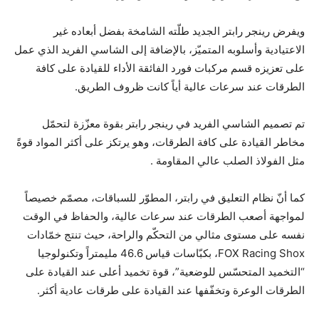
ويفرض رينجر رابتر الجديد طلّته الشامخة بفضل أبعاده غير
الاعتيادية وأسلوبه المتميّز، بالإضافة إلى الشاسي الفريد الذي عمل
على تعزيزه قسم مركبات فورد الفائقة الأداء للقيادة على كافة
الطرقات عند سرعات عالية أياً كانت ظروف الطريق.
تم تصميم الشاسي الفريد في رينجر رابتر بقوة معزّزة لتحمّل
مخاطر القيادة على كافة الطرقات، وهو يرتكز على أكثر المواد قوةً
مثل الفولاذ الصلب عالي المقاومة .
كما أنّ نظام التعليق في رابتر، المطوّر للسباقات، مصمّم خصيصاً
لمواجهة أصعب الطرقات عند سرعات عالية، والحفاظ في الوقت
نفسه على مستوى مثالي من التحكّم والراحة، حيث تنتج خمّادات
FOX Racing Shox، بكبّاسات قياس 46.6 مليمتراً وتكنولوجيا
“التخميد المتحسّس للوضعية”، قوة تخميد أعلى عند القيادة على
الطرقات الوعرة وتخفّفها عند القيادة على طرقات عادية أكثر.