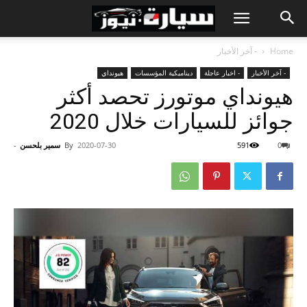
Home
- آخر الأخبار
- آخر الأخبار
- اخبار عاجلة
ديناميكية المؤسسات
هيونداي
هيونداي موتورز تحصد أكثر
جوائز للسيارات خلال 2020
0
591
2020-07-30
By
سمير بلحسن
-