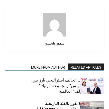
سمير بلحسن
MORE FROM AUTHOR
RELATED ARTICLES
قطاع السيارات: تحالف استراتيجي بارز بين
“توتال إنرجيز تونس” ومجموعة “أوتيك”
لتوزيع زيوت “إلف” العالمية
كيا PV5 Cargo تفوز بالفئة التاريخية
“للمركبات النفعية” في جوائز L’argus لعام