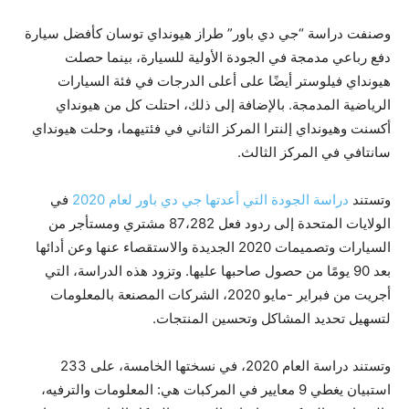
وصنفت دراسة “جي دي باور” طراز هيونداي توسان كأفضل سيارة
دفع رباعي مدمجة في الجودة الأولية للسيارة، بينما حصلت
هيونداي فيلوستر أيضًا على أعلى الدرجات في فئة السيارات
الرياضية المدمجة. بالإضافة إلى ذلك، احتلت كل من هيونداي
أكسنت وهيونداي إلنترا المركز الثاني في فئتيهما، وحلت هيونداي
سانتافي في المركز الثالث.
وتستند
دراسة الجودة التي أعدتها جي دي باور لعام 2020
في
الولايات المتحدة إلى ردود فعل 87،282 مشتري ومستأجر من
السيارات وتصميمات 2020 الجديدة والاستقصاء عنها وعن أدائها
بعد 90 يومًا من حصول صاحبها عليها. وتزود هذه الدراسة، التي
أجريت من فبراير -مايو 2020، الشركات المصنعة بالمعلومات
لتسهيل تحديد المشاكل وتحسين المنتجات.
وتستند دراسة العام 2020، في نسختها الخامسة، على 233
استبيان يغطي 9 معايير في المركبات هي: المعلومات والترفيه،