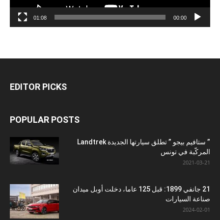
01:08
00:00
EDITOR PICKS
POPULAR POSTS
” ستافيم بيجو ” تطلق سيارتها الجديدة Landtrek
المركّبة في تونس
2021-03-21
21 جانفي 1899: قبل 125 عاما، دخلت أوبل ميدان
صناعة السيارات
2024-02-01