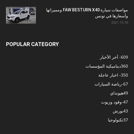
مواصفات سيارة FAW BESTURN X40 ومميزاتها
وأسعارها في تونس
2021-10-30
POPULAR CATEGORY
609
- آخر الأخبار
360
ديناميكية المؤسسات
350
- اخبار عاجلة
67
-رياضة السيارات
49
هيونداي
47
-وقود وزيوت
43
بورش
37
تكنولوجيا