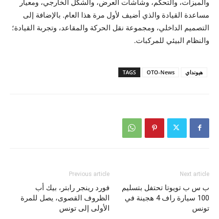
والميزات، والتحكم، وشاشات العرض، والشكل الخارجي، ومعيار
مساعدة القيادة والذي أضيف لأول مرة هذا العام. بالإضافة إلى
التصميم الداخلي، ومجموعة نقل الحركة والمقاعد، وتجربة القيادة؛
والنظام البيئي للمركبات.
هيونداي
OTO-News
TAGS
Previous article
Next article
ب س ب تويوتا تحتفل بتسليم
فورد رينجر رابتر، بيك أب
100 سيارة راف 4 هجينة في
الظروف القصوى، يصل للمرة
تونس
الأولى إلى تونس