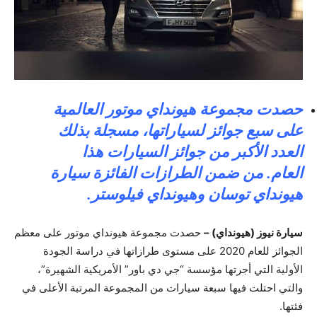
حصدت مجموعة هيونداي موتور العالمية
على سبع جوائز لسياراتها، مسجلة بذلك
العدد الأكبر من جوائز السيارات هذا
العام. من ضمن الطرازات الفائزة سيارة
هيونداي توسان وهيونداي فيلوستر.
سيارة نيوز (هيونداي) –
حصدت مجموعة هيونداي موتور على معظم
الجوائز للعام 2020 على مستوى طرازاتها في دراسة الجودة
الأولية التي أجرتها مؤسسة “جي دي باور” الأمريكية الشهيرة”،
والتي احتلت فيها سبعة سيارات من المجموعة المرتبة الأعلى في
فئتها.