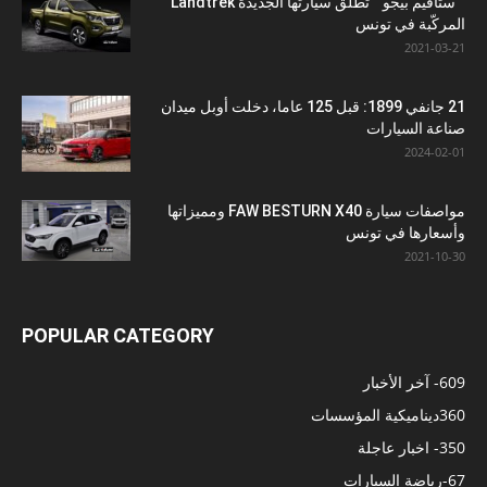
” ستافيم بيجو ” تطلق سيارتها الجديدة Landtrek
المركّبة في تونس
2021-03-21
21 جانفي 1899: قبل 125 عاما، دخلت أوبل ميدان
صناعة السيارات
2024-02-01
مواصفات سيارة FAW BESTURN X40 ومميزاتها
وأسعارها في تونس
2021-10-30
POPULAR CATEGORY
609
- آخر الأخبار
360
ديناميكية المؤسسات
350
- اخبار عاجلة
67
-رياضة السيارات