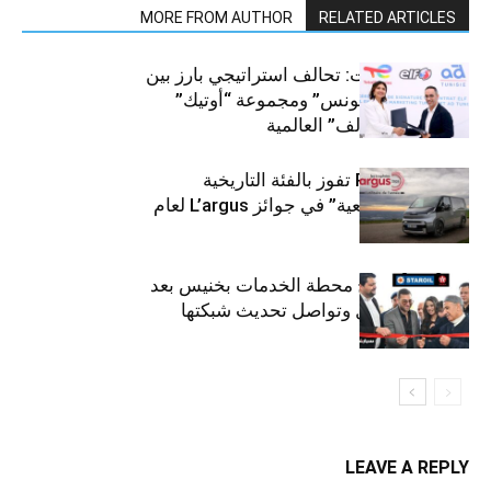
MORE FROM AUTHOR
RELATED ARTICLES
قطاع السيارات: تحالف استراتيجي بارز بين
“توتال إنرجيز تونس” ومجموعة “أوتيك”
لتوزيع زيوت “إلف” العالمية
كيا PV5 Cargo تفوز بالفئة التاريخية
“للمركبات النفعية” في جوائز L’argus لعام
2026
ستارأويل تفتتح محطة الخدمات بخنيس بعد
تجديدهابالكامل وتواصل تحديث شبكتها
LEAVE A REPLY