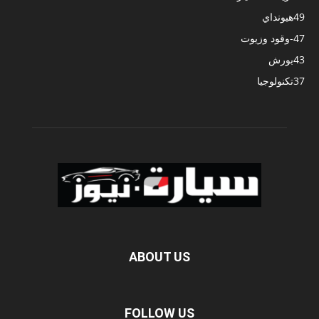
49
هيونداي
47
-وقود وزيوت
43
بورش
37
تكنولوجيا
ABOUT US
FOLLOW US