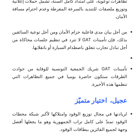
تظاهرات توعوية، على امتداد كامل السنة، تشمل حملات إعلانية
وتوزيع ملصقات للتنديد بالسرعة المفرطة وعدم احترام مسافة
الأمان.
من أجل بيان مدى فاعلية حزام الأمان ومن أجل توعية السائقين
بذلك، فإن تأمينات GAT لا تترد في تنظيم جلسات محاكاة من
أجل تبادل تجارب تتعلق باصطدام السيارة أو بانقلابها.
تأمينات GAT شريك الجمعية التونسية للوقاية من حوادث
الطرقات ستكون حاضرة يوميا في جميع التظاهرات التي
تنظمها هذه الأخيرة.
عجيل،
اختيار متميّز
لريادتها في مجال توزيع الوقود وامتلاكها لأكبر شبكة محطات
الوقود تمتدّ على كامل تراب الجمهورية وهو ما يجعلها أفضل
وجهة لجميع الفائزين ببطاقات الوقود.