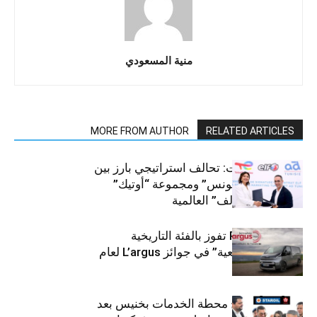
منية المسعودي
MORE FROM AUTHOR
RELATED ARTICLES
قطاع السيارات: تحالف استراتيجي بارز بين
“توتال إنرجيز تونس” ومجموعة “أوتيك”
لتوزيع زيوت “إلف” العالمية
كيا PV5 Cargo تفوز بالفئة التاريخية
“للمركبات النفعية” في جوائز L’argus لعام
2026
ستارأويل تفتتح محطة الخدمات بخنيس بعد