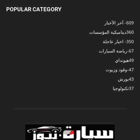
POPULAR CATEGORY
609
- آخر الأخبار
360
ديناميكية المؤسسات
350
- اخبار عاجلة
67
-رياضة السيارات
49
هيونداي
47
-وقود وزيوت
43
بورش
37
تكنولوجيا