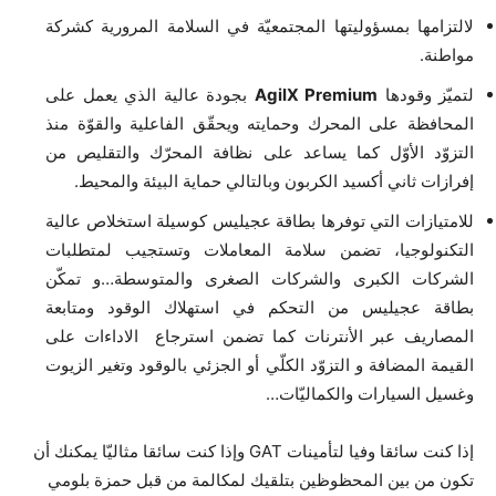
لالتزامها بمسؤوليتها المجتمعيّة في السلامة المرورية كشركة
مواطنة.
لتميّز وقودها
AgilX Premium
بجودة عالية الذي يعمل على
المحافظة على المحرك وحمايته ويحقّق الفاعلية والقوّة منذ
التزوّد الأوّل كما يساعد على نظافة المحرّك والتقليص من
إفرازات ثاني أكسيد الكربون وبالتالي حماية البيئة والمحيط.
للامتيازات التي توفرها بطاقة عجيليس كوسيلة استخلاص عالية
التكنولوجيا، تضمن سلامة المعاملات وتستجيب لمتطلبات
الشركات الكبرى والشركات الصغرى والمتوسطة…و تمكّن
بطاقة عجيليس من التحكم في استهلاك الوقود ومتابعة
المصاريف عبر الأنترنات كما تضمن استرجاع الاداءات على
القيمة المضافة و التزوّد الكلّي أو الجزئي بالوقود وتغير الزيوت
وغسيل السيارات والكماليّات…
إذا كنت سائقا وفيا لتأمينات GAT وإذا كنت سائقا مثاليّا يمكنك أن
تكون من بين المحظوظين بتلقيك لمكالمة من قبل حمزة بلومي