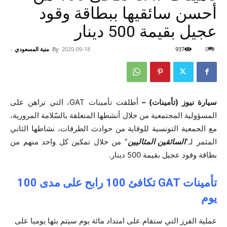
أحسن سائقيها ببطاقة وقود
عجيل بقيمة 500 دينار
0
937
2020-09-18
By
منية المسعودي
-
سيارة نيوز (تأمينات) –
أطلقت تأمينات GAT، التي تراهن على
المسؤولية المجتمعية من خلال أنشطها المتعلقة بالسّلامة المرورية،
مع الجمعية التونسية للوقاية من حوادث الطرقات، نشاطها الثاني
المثمر لـ”
السائقين المثاليين
” من خلال تمكين كل واحد منهم من
بطاقة وقود عجيل بقيمة 500 دينار.
تأمينات
GAT
تكافئ 100 رابح على مدى 100
يوم
عملية الفرز التي ستقام على امتداد مائة يوم سيتم بثها يوميا على