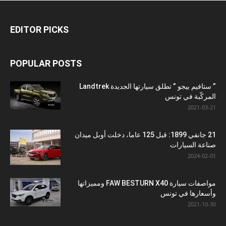
EDITOR PICKS
POPULAR POSTS
” ستافيم بيجو ” تطلق سيارتها الجديدة Landtrek
المركّبة في تونس
2021-03-21
21 جانفي 1899: قبل 125 عاما، دخلت أوبل ميدان
صناعة السيارات
2024-02-01
مواصفات سيارة FAW BESTURN X40 ومميزاتها
وأسعارها في تونس
2021-10-30