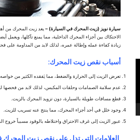
سيارة نويز (زيت المحرك في السيارة) –
يعد زيت المحرك من أهم 
الاحتكاك بين أجزاء المحرك الداخلية، مما يمنع تآكلها، ويعمل
زيادة كفاءة عمله وإطالة عمره، لذلك لابد من المداومة على فح
أسباب نقص زيت المحرك:
تعرض الزيت إلى الحرارة والضغط، مما يَفقده الكثير من خواصه ت
عدم سلامة الصمامات وحلقات المكبس، لذلك لابد من فحصها للت
قطع مسافات طويلة بالسيارة، دون تزويد المحرك بالزيت.
وجود خلل في أحد أجزاء المحرك، مما ينتج عنه تسريب للزيت.
عبور الزيت إلى غرف الاحتراق واختلاطه بالوقود مسبباً خروج ال
العلامات التي تدل على نقص زيت المحرك ف