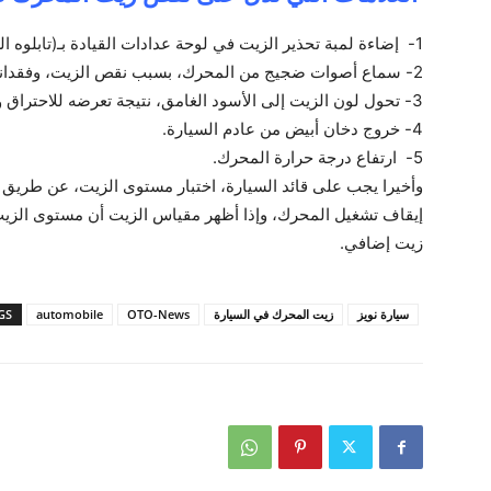
1- إضاءة لمبة تحذير الزيت في لوحة عدادات القيادة بـ(تابلوه السيارة).
2- سماع أصوات ضجيج من المحرك، بسبب نقص الزيت، وفقدانه لخصائصه ولزوجته.
3- تحول لون الزيت إلى الأسود الغامق، نتيجة تعرضه للاحتراق وامتلاؤه بالشوائب.
4- خروج دخان أبيض من عادم السيارة.
5- ارتفاع درجة حرارة المحرك.
وأخيرا يجب على قائد السيارة، اختبار مستوى الزيت، عن طريق ا
إيقاف تشغيل المحرك، وإذا أظهر مقياس الزيت أن مستوى الزي
زيت إضافي.
سيارة نويز
زيت المحرك في السيارة
OTO-News
automobile
GS