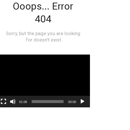
مشغل
الفيديو
01:08
00:00