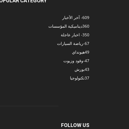
OPULAR CATEGORY
609
- آخر الأخبار
360
ديناميكية المؤسسات
350
- اخبار عاجلة
67
-رياضة السيارات
49
هيونداي
47
-وقود وزيوت
43
بورش
37
تكنولوجيا
FOLLOW US