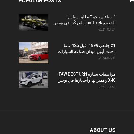
POPULAR POSTS
P
” ستافيم بيجو ” تطلق سيارتها
الجديدة Landtrek المركّبة في تونس
2021-03-21
21 جانفي 1899: قبل 125 عاما،
دخلت أوبل ميدان صناعة السيارات
2024-02-01
مواصفات سيارة FAW BESTURN
X40 ومميزاتها وأسعارها في تونس
2021-10-30
ABOUT US