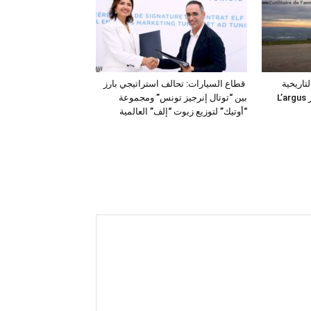
فئة التاريخية
قطاع السيارات: تحالف استراتيجي بارز
“للمركبات النفعية” في جوائز L’argus
بين “توتال إنرجيز تونس” ومجموعة
“أوتيك” لتوزيع زيوت “إلف” العالمية