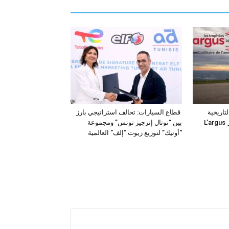
فئة التاريخية
قطاع السيارات: تحالف استراتيجي بارز
“للمركبات النفعية” في جوائز L’argus
بين “توتال إنرجيز تونس” ومجموعة
“أوتيك” لتوزيع زيوت “إلف” العالمية