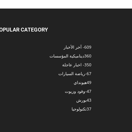
OPULAR CATEGORY
609
- آخر الأخبار
360
ديناميكية المؤسسات
350
- اخبار عاجلة
67
-رياضة السيارات
49
هيونداي
47
-وقود وزيوت
43
بورش
37
تكنولوجيا