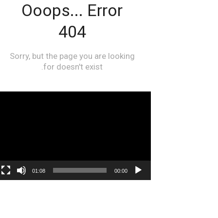
مشغل
الفيديو
01:08
00:00