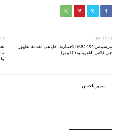
cle
Next article
مرسيدس EQC 4X4 الاختبارية.. هل هي مقدمة لظهور
تعا
جي كلاس الكهربائية؟ (فيديو)
تأم
واح
سمير بلحسن