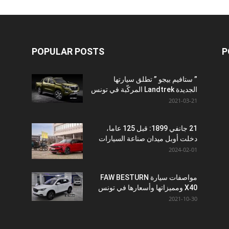
POPULAR POSTS
P
” ستافيم بيجو ” تطلق سيارتها
الجديدة Landtrek المركّبة في تونس
2021-03-21
21 جانفي 1899: قبل 125 عاما،
دخلت أوبل ميدان صناعة السيارات
2024-02-01
مواصفات سيارة FAW BESTURN
X40 ومميزاتها وأسعارها في تونس
2021-10-30