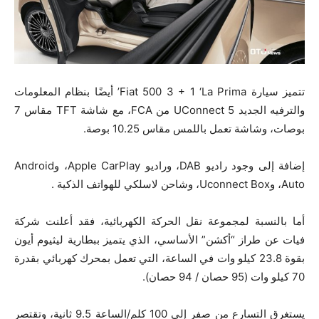
تتميز سيارة Fiat 500 3 + 1 ‘La Prima’ أيضًا بنظام المعلومات
والترفيه الجديد UConnect 5 من FCA، مع شاشة TFT مقاس 7
بوصات، وشاشة تعمل باللمس مقاس 10.25 بوصة.
إضافة إلى وجود راديو DAB، وراديو Apple CarPlay، وAndroid
Auto، وUconnect Box، وشاحن لاسلكي للهواتف الذكية .
أما بالنسبة لمجموعة نقل الحركة الكهربائية، فقد أعلنت شركة
فيات عن طراز “أكشن” الأساسي، الذي يتميز ببطارية ليثيوم أيون
بقوة 23.8 كيلو وات في الساعة، التي تعمل بمحرك كهربائي بقدرة
70 كيلو وات (95 حصان / 94 حصان).
يستغرق التسارع من صفر إلى 100 كلم/الساعة 9.5 ثانية، وتقتصر