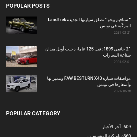
POPULAR POSTS
” ستافيم بيجو ” تطلق سيارتها الجديدة Landtrek
المركّبة في تونس
2021-03-21
21 جانفي 1899: قبل 125 عاما، دخلت أوبل ميدان
صناعة السيارات
2024-02-01
مواصفات سيارة FAW BESTURN X40 ومميزاتها
وأسعارها في تونس
2021-10-30
POPULAR CATEGORY
609
- آخر الأخبار
360
ديناميكية المؤسسات