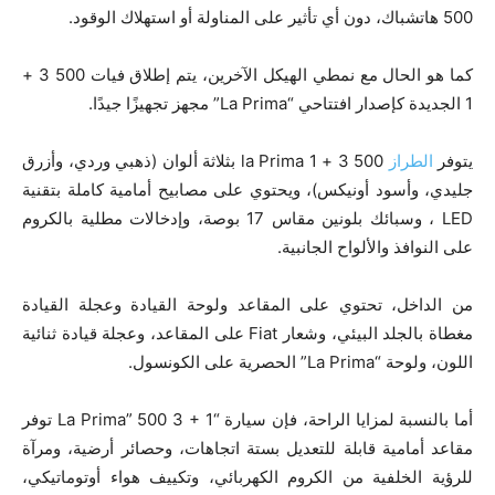
500 هاتشباك، دون أي تأثير على المناولة أو استهلاك الوقود.
كما هو الحال مع نمطي الهيكل الآخرين، يتم إطلاق فيات 500 3 +
1 الجديدة كإصدار افتتاحي “La Prima” مجهز تجهيزًا جيدًا.
يتوفر
الطراز
500 3 + 1 la Prima بثلاثة ألوان (ذهبي وردي، وأزرق
جليدي، وأسود أونيكس)، ويحتوي على مصابيح أمامية كاملة بتقنية
LED ، وسبائك بلونين مقاس 17 بوصة، وإدخالات مطلية بالكروم
على النوافذ والألواح الجانبية.
من الداخل، تحتوي على المقاعد ولوحة القيادة وعجلة القيادة
مغطاة بالجلد البيئي، وشعار Fiat على المقاعد، وعجلة قيادة ثنائية
اللون، ولوحة “La Prima” الحصرية على الكونسول.
أما بالنسبة لمزايا الراحة، فإن سيارة “La Prima” 500 3 + 1 توفر
مقاعد أمامية قابلة للتعديل بستة اتجاهات، وحصائر أرضية، ومرآة
للرؤية الخلفية من الكروم الكهربائي، وتكييف هواء أوتوماتيكي،