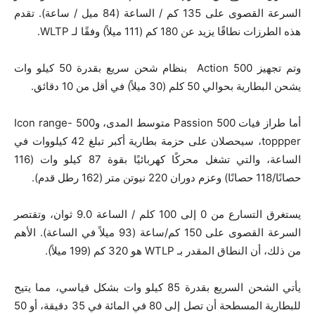
السرعة القصوى على 135 كم / الساعة (84 ميل / ساعة). تقدم
هذه الطرزات نطاقًا يزيد عن 180 كم (111 ميلاً) وفقًا لـ WLTP.
وتم تجهيز 500 Action بنظام شحن سريع بقدرة 50 كيلو وات
يشحن البطارية بحوالي 50 كلم (30 ميلاً) في أقل من 10 دقائق.
أما طراز فيات 500 Passion متوسط ​​المدى، و500 Icon range-
toppper، سيحصلان على حزمة بطارية أكبر تبلغ 42 كيلووات في
الساعة، والتي تشغل محركًا كهربائيًا بقوة 87 كيلو وات (116
حصانًا/118 حصانًا) وعزم دوران 220 نيوتن متر (162 رطل قدم).
يستغرق التسارع من 0 إلى 100 كلم / الساعة 9.0 ثوان، وتقتصر
السرعة القصوى على 150 كم/ساعة (93 ميلاً في الساعة). الأهم
من ذلك، أن النطاق المقدر بـ WTLP هو 320 كم (199 ميلاً).
يأتي الشحن السريع بقدرة 85 كيلو وات بشكل قياسي، مما يتيح
للبطارية المسطحة أن تصل إلى 80 في المائة في 35 دقيقة، أو 50