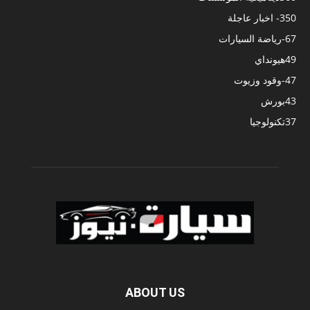
350
- اخبار عاجلة
67
-رياضة السيارات
49
هيونداي
47
-وقود وزيوت
43
بورش
37
تكنولوجيا
ABOUT US