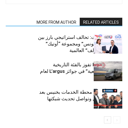
MORE FROM AUTHOR
RELATED ARTICLES
قطاع السيارات: تحالف استراتيجي بارز بين
“توتال إنرجيز تونس” ومجموعة “أوتيك”
لتوزيع زيوت “إلف” العالمية
كيا PV5 Cargo تفوز بالفئة التاريخية
“للمركبات النفعية” في جوائز L’argus لعام
2026
ستارأويل تفتتح محطة الخدمات بخنيس بعد
تجديدهابالكامل وتواصل تحديث شبكتها