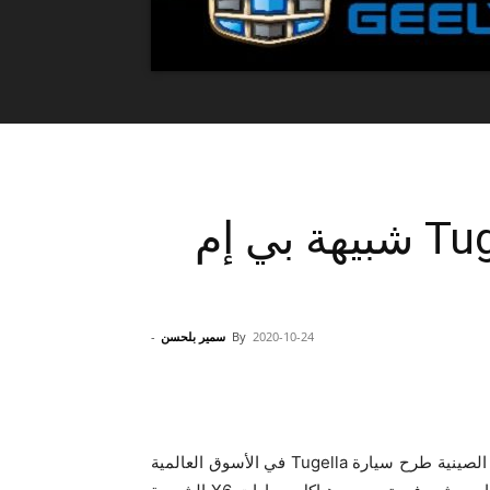
جيلي تستعد لطرح Tugella شبيهة بي إم
2020-10-24
By
سمير بلحسن
-
تستعد شركة جيلي الصينية طرح سيارة Tugella في الأسوق العالمية