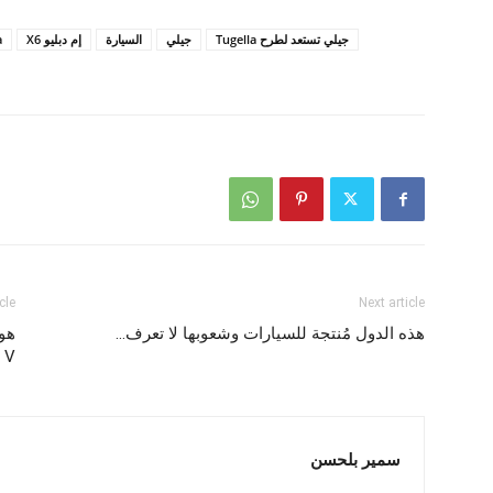
جيلي تستعد لطرح Tugella
جيلي
السيارة
إم دبليو X6
a
cle
Next article
هذه الدول مُنتجة للسيارات وشعوبها لا تعرف…
V في أوروبا
سمير بلحسن