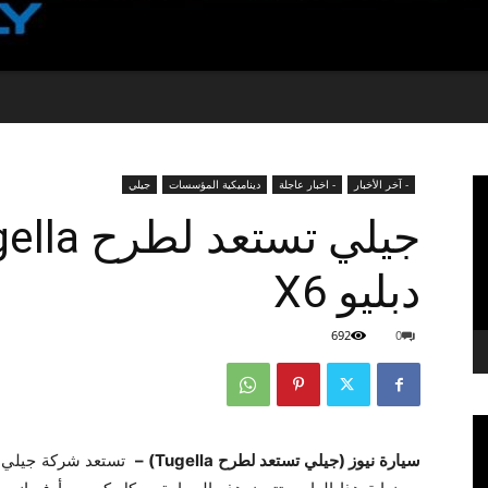
- آخر الأخبار
- اخبار عاجلة
ديناميكية المؤسسات
جيلي
دبليو X6
692
0
سيارة نيوز (جيلي تستعد لطرح Tugella) –