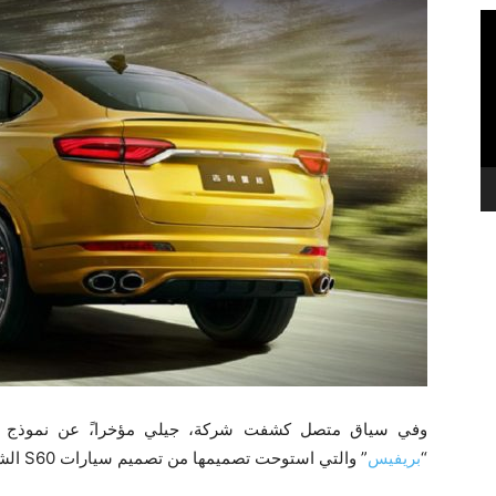
وفي سياق متصل كشفت شركة، جيلي مؤخرا،ً عن نموذج لس
“
بريفيس
” والتي استوحت تصميمها من تصميم سيارات S60 الشهيرة من فولفو.