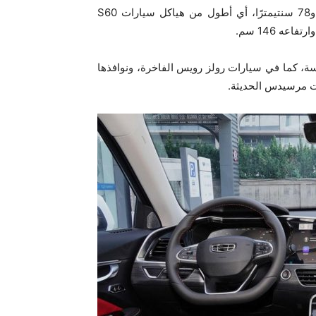
وتأتي سيارة بريفيس المنتظرة بهيكل انسيابي بطول 4 أمتار و78 سنتيمترًا، أي أطول من هياكل سيارات S60
كسة، كما في سيارات رولز رويس الفاخرة، ونوافذها
ات مرسيدس الحديثة.