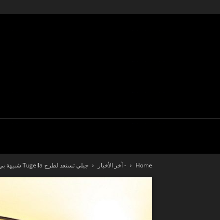
تكنولوجيا
سيارة نيوز
اختبار قيادة
Home
- آخر الأخبار
جيلي تستعد لطرح Tugella شبيهة بي إم دبليو X6