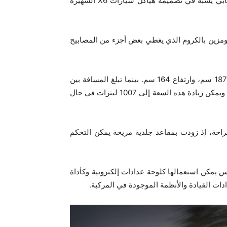
مع نهاية هذا العام. وتتميز هذه السيارة بهيكل كروس أوفر انسيابي يشبه في تصميمه هياكل سيارات X6 الشهيرة
 ومزين بالكروم الذي يغطي بعض أجزء من المصابيح
ويأتي هيكل هذه المركبة بطول 4 أمتار و60 سنتيمتراً، وبعرض 187 سم، وارتفاع 164 سم. بينما تبلغ المسافة بين
محوري العجلات فيه 270 سم، وسعة صندوق الأمتعة 326 ليتراً. ويمكن زيادة هذه السعة إلى 1007 ليترات في حال
ت وميزات الراحة، إذ زودت بمقاعد جلدية مريحة يمكن التحكم
يمكن استعمالها كلوحة عدادات إلكترونية وكأداة
دات القيادة والأنظمة الموجودة في المركبة.