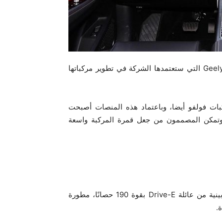
وتبعا لشركة جيلي، فإن هذه السيارة بنيت وفقا لتقنيات Geely 4.0 التي ستعتمدها الشركة في تطوير مركباتها
عديد من مركبات فولفو أيضا، وباعتماد هذه المنصات أصبحت
عجلات في المركبة 280 سم تقريبا، وتمكن المصممون من جعل قمرة المركبة واسعة
من المفترض أن تحصل هذه السيارة على محركات بنزين توربينية من عائلة Drive-E بقوة 190 حصانًا، مطورة
.