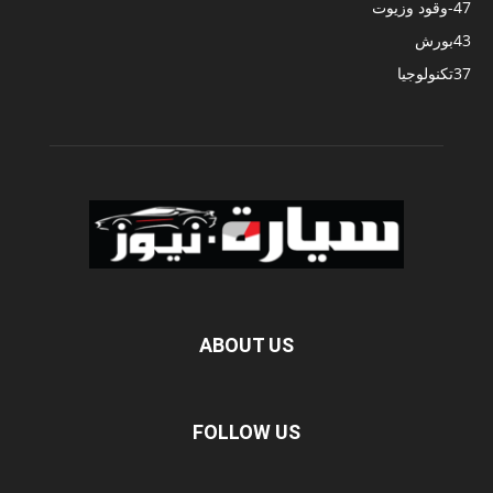
47
-وقود وزيوت
43
بورش
37
تكنولوجيا
ABOUT US
FOLLOW US