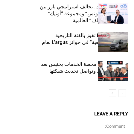
قطاع السيارات: تحالف استراتيجي بارز بين
“توتال إنرجيز تونس” ومجموعة “أوتيك”
لتوزيع زيوت “إلف” العالمية
كيا PV5 Cargo تفوز بالفئة التاريخية
“للمركبات النفعية” في جوائز L’argus لعام
2026
ستارأويل تفتتح محطة الخدمات بخنيس بعد
تجديدهابالكامل وتواصل تحديث شبكتها
LEAVE A REPLY