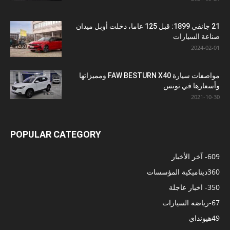
21 جانفي 1899: قبل 125 عاما، دخلت أوبل ميدان
صناعة السيارات
2024-02-01
مواصفات سيارة FAW BESTURN X40 ومميزاتها
وأسعارها في تونس
2021-10-30
POPULAR CATEGORY
609
- آخر الأخبار
360
ديناميكية المؤسسات
350
- اخبار عاجلة
67
-رياضة السيارات
49
هيونداي