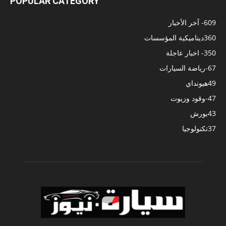
POPULAR CATEGORY
609
- آخر الأخبار
360
ديناميكية المؤسسات
350
- اخبار عاجلة
67
-رياضة السيارات
49
هيونداي
47
-وقود وزيوت
43
بورش
37
تكنولوجيا