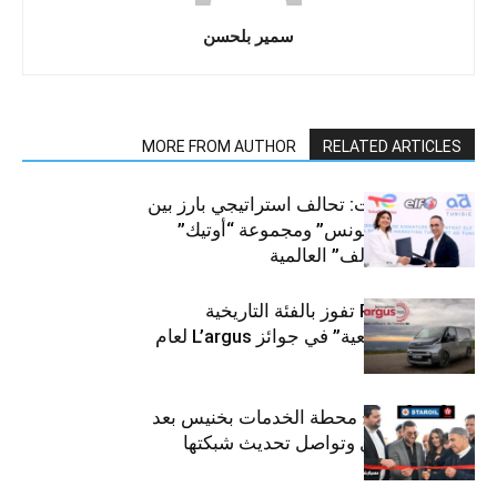
سمير بلحسن
MORE FROM AUTHOR
RELATED ARTICLES
قطاع السيارات: تحالف استراتيجي بارز بين
“توتال إنرجيز تونس” ومجموعة “أوتيك”
لتوزيع زيوت “إلف” العالمية
كيا PV5 Cargo تفوز بالفئة التاريخية
“للمركبات النفعية” في جوائز L’argus لعام
2026
ستارأويل تفتتح محطة الخدمات بخنيس بعد
تجديدهابالكامل وتواصل تحديث شبكتها