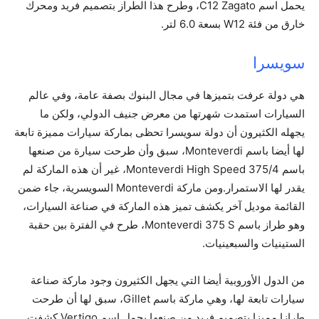
يحمل اسم C12 Zagato، وطرح هذا الطراز بتصميم فريد ومحرك
خارق من فئة W12 بسعة 6.0 لتر.
سويسرا
هي دولة عرفت بتميزها في مجال البنوك بصفة عامة، وفي عالم
السيارات استمدت شهرتها من معرض جنيف الدولي، ولكن ما
يجهله الكثيرون أن دولة سويسرا تحظى بماركة سيارات مميزة تابعة
لها أيضا باسم Monteverdi، سبق وأن طرحت سيارة من صنعها
باسم Monteverdi High Speed 375/4، غير أن هذه الماركة لم
يقدر لها الاستمرار.ومن ماركة Monteverdi السويسرية، جاء ضمن
القائمة موديل آخر يكشف تميز هذه الماركة في صناعة السيارات،
وهو طراز باسم Monteverdi 375 S، طرح في الفترة بين حقبة
الستينيات والسبعينيات.
من الدول الأوروبية أيضا التي يجهل الكثيرون وجود ماركة صناعة
سيارات تابعة لها، وهي ماركة باسم Gillet، سبق لها أن طرحت
طرازا مميزا بتصميم فريد من صنعها يحمل اسم Vertigo.كشفت