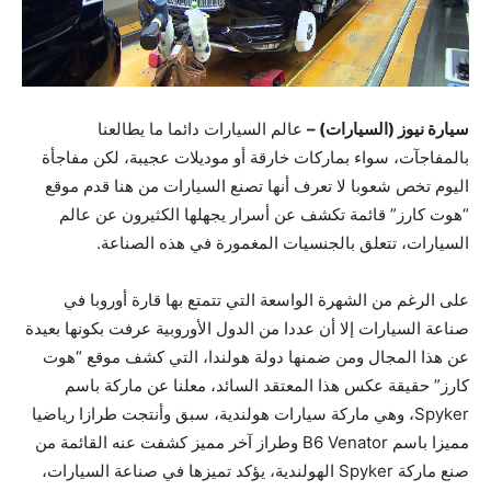
سيارة نيوز (السيارات) –
عالم السيارات دائما ما يطالعنا
بالمفاجآت، سواء بماركات خارقة أو موديلات عجيبة، لكن مفاجأة
اليوم تخص شعوبا لا تعرف أنها تصنع السيارات من هنا قدم موقع
“هوت كارز” قائمة تكشف عن أسرار يجهلها الكثيرون عن عالم
السيارات، تتعلق بالجنسيات المغمورة في هذه الصناعة.
على الرغم من الشهرة الواسعة التي تتمتع بها قارة أوروبا في
صناعة السيارات إلا أن عددا من الدول الأوروبية عرفت بكونها بعيدة
عن هذا المجال ومن ضمنها دولة هولندا، التي كشف موقع “هوت
كارز” حقيقة عكس هذا المعتقد السائد، معلنا عن ماركة باسم
Spyker، وهي ماركة سيارات هولندية، سبق وأنتجت طرازا رياضيا
مميزا باسم B6 Venator وطراز آخر مميز كشفت عنه القائمة من
صنع ماركة Spyker الهولندية، يؤكد تميزها في صناعة السيارات،