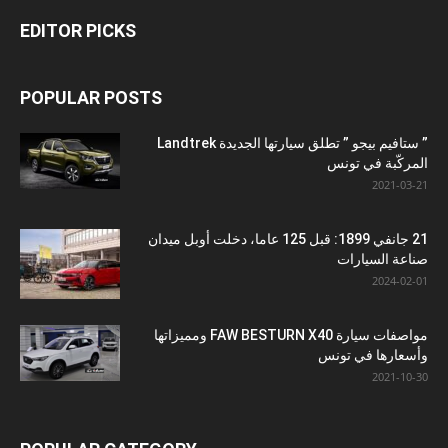
EDITOR PICKS
POPULAR POSTS
” ستافيم بيجو ” تطلق سيارتها الجديدة Landtrek
المركّبة في تونس
2021-03-21
21 جانفي 1899: قبل 125 عاما، دخلت أوبل ميدان
صناعة السيارات
2024-02-01
مواصفات سيارة FAW BESTURN X40 ومميزاتها
وأسعارها في تونس
2021-10-30