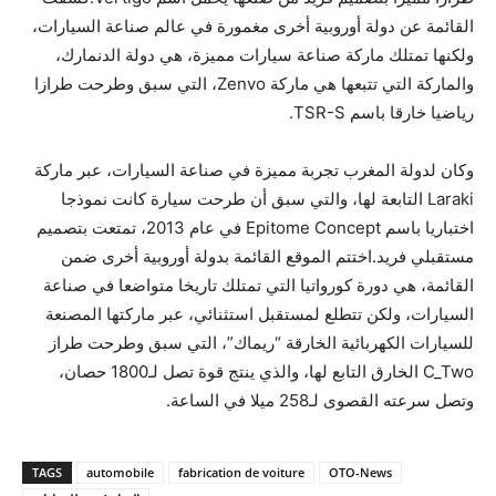
القائمة عن دولة أوروبية أخرى مغمورة في عالم صناعة السيارات،
ولكنها تمتلك ماركة صناعة سيارات مميزة، هي دولة الدنمارك،
والماركة التي تتبعها هي ماركة Zenvo، التي سبق وطرحت طرازا
رياضيا خارقا باسم TSR-S.
وكان لدولة المغرب تجربة مميزة في صناعة السيارات، عبر ماركة
Laraki التابعة لها، والتي سبق أن طرحت سيارة كانت نموذجا
اختباريا باسم Epitome Concept في عام 2013، تمتعت بتصميم
مستقبلي فريد.اختتم الموقع القائمة بدولة أوروبية أخرى ضمن
القائمة، هي دورة كورواتيا التي تمتلك تاريخا متواضعا في صناعة
السيارات، ولكن تتطلع لمستقبل استثنائي، عبر ماركتها المصنعة
للسيارات الكهربائية الخارقة “ريماك”، التي سبق وطرحت طراز
C_Two الخارق التابع لها، والذي ينتج قوة تصل لـ1800 حصان،
وتصل سرعته القصوى لـ258 ميلا في الساعة.
TAGS
automobile
fabrication de voiture
OTO-News