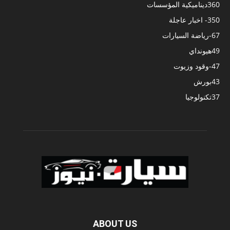
360
ديناميكية المؤسسات
350
- اخبار عاجلة
67
-رياضة السيارات
49
هيونداي
47
-وقود وزيوت
43
بورش
37
تكنولوجيا
ABOUT US