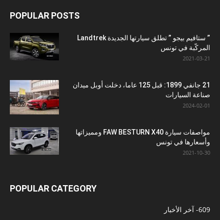
POPULAR POSTS
” ستافيم بيجو ” تطلق سيارتها الجديدة Landtrek
المركّبة في تونس
2021-03-21
21 جانفي 1899: قبل 125 عاما، دخلت أوبل ميدان
صناعة السيارات
2024-02-01
مواصفات سيارة FAW BESTURN X40 ومميزاتها
وأسعارها في تونس
2021-10-30
POPULAR CATEGORY
609
- آخر الأخبار