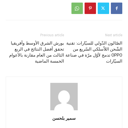
Previous article
Next article
الصّالون الدّولي للسيّارات: تقنية
بورش الشرق الأوسط وأفريقيا
الشّحن اللاّسلكي السّريع من
تحقق أفضل النتائج في الربع
OPPO تدمج لأوّل مرّة في صناعة
الثالث من العام مقارنة بالأعوام
السيّارات
الخمسة الماضية
سمير بلحسن