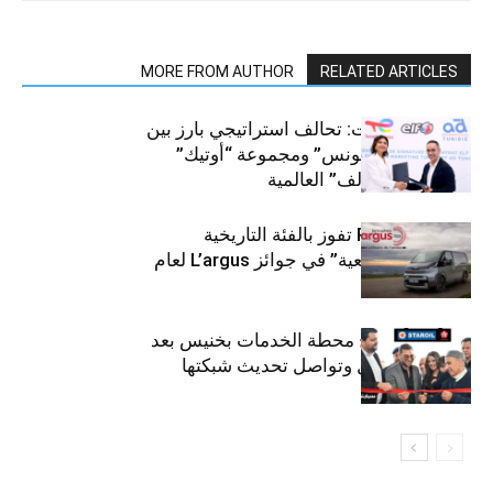
MORE FROM AUTHOR
RELATED ARTICLES
قطاع السيارات: تحالف استراتيجي بارز بين
“توتال إنرجيز تونس” ومجموعة “أوتيك”
لتوزيع زيوت “إلف” العالمية
كيا PV5 Cargo تفوز بالفئة التاريخية
“للمركبات النفعية” في جوائز L’argus لعام
2026
ستارأويل تفتتح محطة الخدمات بخنيس بعد
تجديدهابالكامل وتواصل تحديث شبكتها