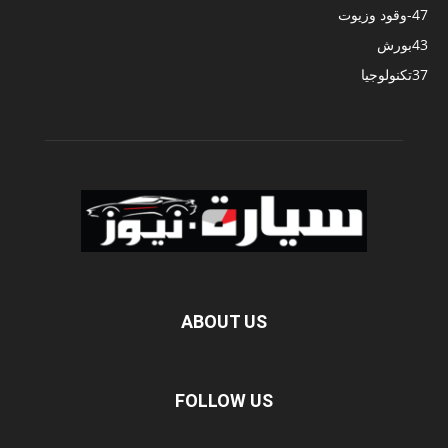
47
-وقود وزيوت
43
بورش
37
تكنولوجيا
ABOUT US
FOLLOW US