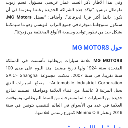
وفي هذا الاطار ذكر السيد عمار غريسي مسؤول قسم زيوت
طوطال تونس: “تؤكد هذه الشراكة الجديدة رغبتنا وعزمنا في أن
نكون دائما أكثر قربا لحرفائنا”. وأضاف: “بفضل
MG Motors
،
ستكون منتوجاتنا متوفرة في جميع التراب التونسي وهو ما سيمكننا
بشكل جيد من تطوير تواجد وسمعة الأنواع المختلفة من زيوتنا”.
حول
MG MOTORS
MG MOTORS
علامة سيارات بريطانية تأسست في المملكة
المتحدة سنة 1924 ولها تاريخ مضيئ امتد اليوم على مدى 100
سنة تقريبا. في سنة 2007، تمكنت مجموعة SAIC- Shanghai
Automobile Industriel Corporation- مصنّع السيارات الذي
يحتل المرتبة 8 عالميا، من اقتناء العلامة ومواصلة تصميم نماذج
جديدة من السيارات دائما مستوحاة من النمط البريطاني. وتموقعت
العلامة في عدد من الأسواق في العالم لتنتصب بتونس في سنة
2016 وتختار Meninx OIS كموزع رسمي لعلامتها.