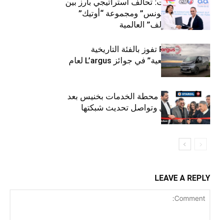
قطاع السيارات: تحالف استراتيجي بارز بين
“توتال إنرجيز تونس” ومجموعة “أوتيك”
لتوزيع زيوت “إلف” العالمية
كيا PV5 Cargo تفوز بالفئة التاريخية
“للمركبات النفعية” في جوائز L’argus لعام
2026
ستارأويل تفتتح محطة الخدمات بخنيس بعد
تجديدهابالكامل وتواصل تحديث شبكتها
LEAVE A REPLY