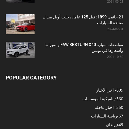
2021-03-21
21 جانفي 1899: قبل 125 عاما، دخلت أوبل ميدان
صناعة السيارات
2024-02-01
مواصفات سيارة FAW BESTURN X40 ومميزاتها
وأسعارها في تونس
2021-10-30
POPULAR CATEGORY
609
- آخر الأخبار
360
ديناميكية المؤسسات
350
- اخبار عاجلة
67
-رياضة السيارات
49
هيونداي