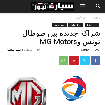
Home
- آخر الأخبار
- آخر الأخبار
- اخبار عاجلة
-وقود وزيوت
شراكة جديدة بين طوطال
تونس وMG Motors
0
855
2020-11-10
By
سمير بلحسن
-