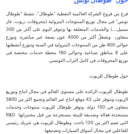
حول “طوطال تونس
“
فرع من فروع الشركة العالمية النفطية “طوطال”، تنشط “طوطال
تونس” في مجال توزيع المنتوجات البترولية (محروقات، زيوت، غاز
مسيل،…) والخدمات المتعلقة بها وتتوفر اليوم على أكثر من 300
متعاون وتشغلّ أكثر من 4000 عون بصفة غير مباشرة. وتوزع
حوالي 800 طن من المنتوجات البترولية في السنة وتتوزع أنشطتها
على 8 مناطق صناعية وحوالي 160 محطة خدمات مختصة في
توزيع المحروقات في كامل التراب التونسي.
حول طوطال للزيوت.
طوطال للزيوت الرائدة على مستوى العالم في مجال انتاج وتوزيع
الزيوت وتتوفر على 42 موقع انتاج عبر العالم وتجمع اكثر من 5800
متعاون في 150 دولة. وتوفر طوطال للزيوت منتوجات وخدمات
مستحدثة فعالة وصديقة للبيئة مستخرجة من قبل مختبراتها R&D
التي تضم اكثر من 130 باحث. وطوطال للزيوت هي شريك رئيسي
للفاعلين في مجال أسواق السيارات وتصنيعها.