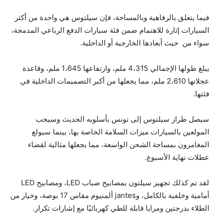
فيما يتعلق بالرفاهية وبالمساحة، فإن سيلتوس هي واحدة من أكثر
السيارات إثارة للاهتمام ضمن فئة سيارات الدفع الرباعي المدمجة،
سواء من حيث أبعادها الخارجية أو الداخلية.
يبلغ طولها الإجمالي 4،315 ملم، وارتفاعها 1،645 ملم، وقاعدة
عجلاتها 2،610 ملم، مما يجعلها من أكبر التصميمات الداخلية في
فئتها.
سيصل طراز سيلتوس إلى تونس بأسلوبه الحديث وسيحب
المولعين بالسيارات ميزات السلامة الخاصة بها، بينما سيولع
المغامرون بمساحة الشحن الواسعة، مما يجعلها مثالية لقضاء
عطلات نهاية الأسبوع.
لقد تم كذلك تجهيز سيلتون بمصابيح ضباب LED، ومصابيح LED
أمامية وخلفية بالكامل، وjantes ألمنيوم مقاس 17 بوصة، وخيار من
الطلاء بدرجتين ومرايا قابلة للطي كهربائيًا مع إشارات تكرار.