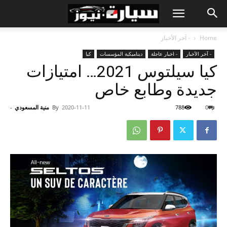
Home
- آخر الأخبار
- آخر الأخبار
- اخبار عاجلة
ديناميكية المؤسسات
كيا
كيا سيلتوس 2021… امتيازات
جديدة وطابع خاص
0
788
2020-11-11
By
منية المسعودي
-