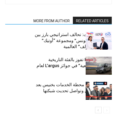
MORE FROM AUTHOR
RELATED ARTICLES
قطاع السيارات: تحالف استراتيجي بارز بين
“توتال إنرجيز تونس” ومجموعة “أوتيك”
لتوزيع زيوت “إلف” العالمية
كيا PV5 Cargo تفوز بالفئة التاريخية
“للمركبات النفعية” في جوائز L’argus لعام
2026
ستارأويل تفتتح محطة الخدمات بخنيس بعد
تجديدهابالكامل وتواصل تحديث شبكتها