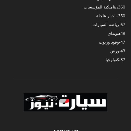
360
ديناميكية المؤسسات
350
- اخبار عاجلة
67
-رياضة السيارات
49
هيونداي
47
-وقود وزيوت
43
بورش
37
تكنولوجيا