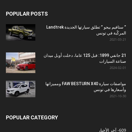
POPULAR POSTS
” ستافيم بيجو ” تطلق سيارتها الجديدة Landtrek
المركّبة في تونس
2021-03-21
21 جانفي 1899: قبل 125 عاما، دخلت أوبل ميدان
صناعة السيارات
2024-02-01
مواصفات سيارة FAW BESTURN X40 ومميزاتها
وأسعارها في تونس
2021-10-30
POPULAR CATEGORY
609
- آخر الأخبار