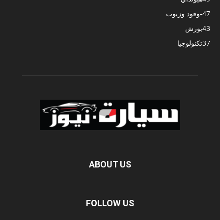
47
-وقود وزيوت
43
بورش
37
تكنولوجيا
ABOUT US
FOLLOW US