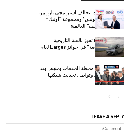
قطاع السيارات: تحالف استراتيجي بارز بين
“توتال إنرجيز تونس” ومجموعة “أوتيك”
لتوزيع زيوت “إلف” العالمية
كيا PV5 Cargo تفوز بالفئة التاريخية
“للمركبات النفعية” في جوائز L’argus لعام
2026
ستارأويل تفتتح محطة الخدمات بخنيس بعد
تجديدهابالكامل وتواصل تحديث شبكتها
LEAVE A REPLY