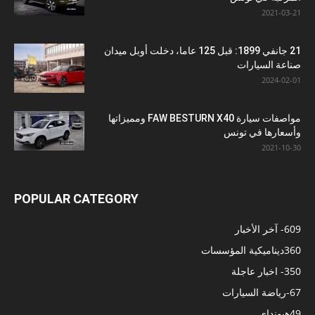
2021-03-21
21 جانفي 1899: قبل 125 عاما، دخلت أوبل ميدان
صناعة السيارات
2024-02-01
مواصفات سيارة FAW BESTURN X40 ومميزاتها
وأسعارها في تونس
2021-10-30
POPULAR CATEGORY
609
- آخر الأخبار
360
ديناميكية المؤسسات
350
- اخبار عاجلة
67
-رياضة السيارات
49
هيونداي