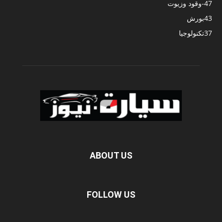
47
-وقود وزيوت
43
بورش
37
تكنولوجيا
ABOUT US
FOLLOW US