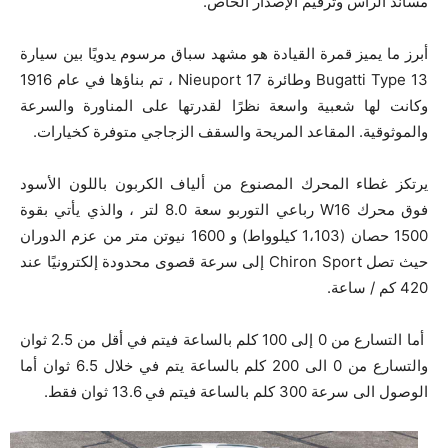
مساند الرأس وترقيم الإصدار الخاص.
أبرز ما يميز قمرة القيادة هو مشهد سباق مرسوم يدويًا بين سيارة
Bugatti Type 13 وطائرة Nieuport 17 ، تم بناؤها في عام 1916
وكانت لها شعبية واسعة نظرًا لقدرتها على المناورة والسرعة
والموثوقية. المقاعد المريحة والسقف الزجاجي متوفرة كخيارات.
يرتكز غطاء المحرك المصنوع من ألياف الكربون باللون الأسود
فوق محرك W16 رباعي التوربو سعة 8.0 لتر ، والذي يأتي بقوة
1500 حصان (1،103 كيلوواط) و 1600 نيوتن متر من عزم الدوران
حيث تصل Chiron Sport إلى سرعة قصوى محدودة إلكترونيًا عند
420 كم / ساعة.
أما التسارع من 0 إلى 100 كلم بالساعة فيتم في أقل من 2.5 ثوان
والتسارع من 0 الى 200 كلم بالساعة يتم في خلال 6.5 ثوان أما
الوصول الى سرعة 300 كلم بالساعة فيتم في 13.6 ثوان فقط.