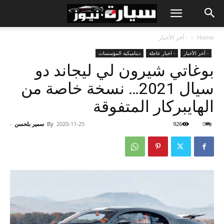
Home
- آخر الأخبار
- آخر الأخبار
- اخبار عاجلة
ديناميكية المؤسسات
بوغاتي شيرون لي ليجاند دو
سيال 2021… نسخة خاصة من
الهايبركار المتفوقة
0
926
2020-11-25
By
سمير بلحسن
-