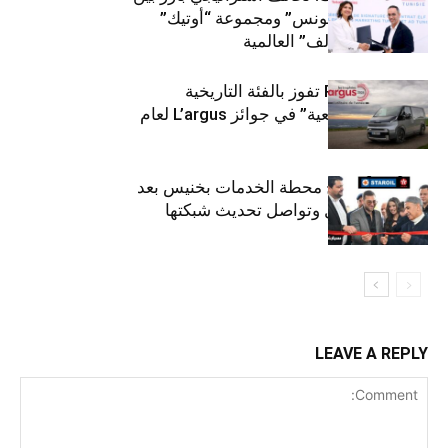
“توتال إنرجيز تونس” ومجموعة “أوتيك”
لتوزيع زيوت “إلف” العالمية
كيا PV5 Cargo تفوز بالفئة التاريخية
“للمركبات النفعية” في جوائز L’argus لعام
2026
ستارأويل تفتتح محطة الخدمات بخنيس بعد
تجديدهابالكامل وتواصل تحديث شبكتها
LEAVE A REPLY