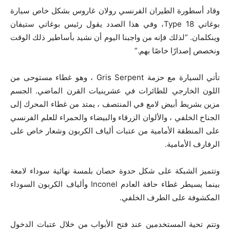
وقاد أسطورة الطيران الفرنسي رولان غاروس بشكل خاص سيارة
بوغاتي Type 18، وفي هذا الصدد يقول رئيس بوغاتي ستيفان
وينكلمان. “لذلك فإنه من واجبنا اليوم أن نشيد بأساطير ذلك الوقت
ونخصص إصدارًا خاصًا بهم.”
تأتي السيارة مع حزمة Gris Serpent ، وهو غطاء مستوحى من
اللون الخارجي للطائرات في عشرينيات القرن الماضي. الجسم
مزين بشريط أبيض لامع في المنتصف ، يمتد من غطاء المحرك إلى
الجناح الخلفي ، والألوان الزرقاء والبيضاء والحمراء للعلم الفرنسي
على المنطقة الأمامية من عتبات ألياف الكربون وشعار خاص على
الرفارف الأمامية.
وتتميز الشبكة على شكل حدوة حصان بلمسة نهائية سوداء لامعة
بينما يسيطر غطاء حافة العادم Inconel وألياف الكربون السوداء
المكشوفة على الطرف الخلفي.
وتتم تحية المستخدمين عند فتح الأبواب من خلال عتبات الدخول