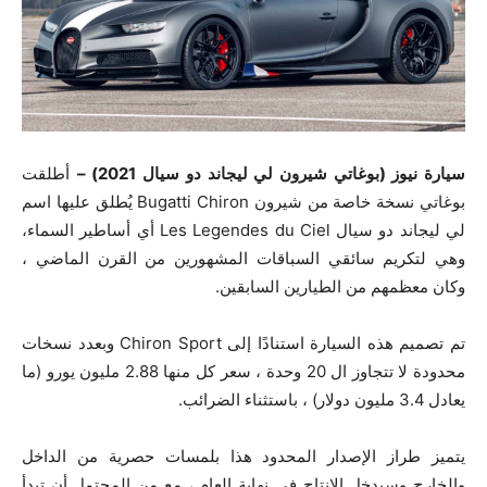
سيارة نيوز (بوغاتي شيرون لي ليجاند دو سيال 2021) –
أطلقت
بوغاتي نسخة خاصة من شيرون Bugatti Chiron يُطلق عليها اسم
لي ليجاند دو سيال Les Legendes du Ciel أي أساطير السماء،
وهي لتكريم سائقي السباقات المشهورين من القرن الماضي ،
وكان معظمهم من الطيارين السابقين.
تم تصميم هذه السيارة استنادًا إلى Chiron Sport وبعدد نسخات
محدودة لا تتجاوز ال 20 وحدة ، سعر كل منها 2.88 مليون يورو (ما
يعادل 3.4 مليون دولار) ، باستثناء الضرائب.
يتميز طراز الإصدار المحدود هذا بلمسات حصرية من الداخل
والخارج وسيدخل الإنتاج في نهاية العام ، مع من المحتمل أن تبدأ