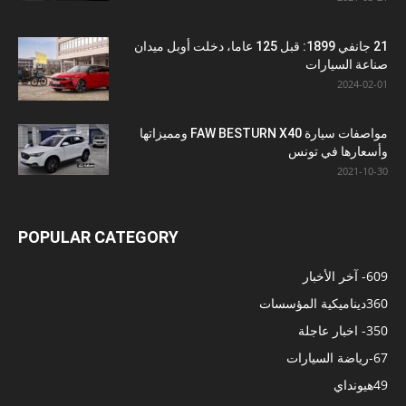
21 جانفي 1899: قبل 125 عاما، دخلت أوبل ميدان
صناعة السيارات
2024-02-01
مواصفات سيارة FAW BESTURN X40 ومميزاتها
وأسعارها في تونس
2021-10-30
POPULAR CATEGORY
609
- آخر الأخبار
360
ديناميكية المؤسسات
350
- اخبار عاجلة
67
-رياضة السيارات
49
هيونداي