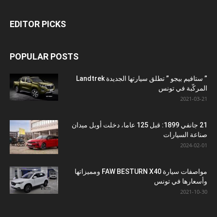
EDITOR PICKS
POPULAR POSTS
” ستافيم بيجو ” تطلق سيارتها الجديدة Landtrek
المركّبة في تونس
2021-03-21
21 جانفي 1899: قبل 125 عاما، دخلت أوبل ميدان
صناعة السيارات
2024-02-01
مواصفات سيارة FAW BESTURN X40 ومميزاتها
وأسعارها في تونس
2021-10-30