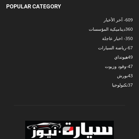
POPULAR CATEGORY
609
- آخر الأخبار
360
ديناميكية المؤسسات
350
- اخبار عاجلة
67
-رياضة السيارات
49
هيونداي
47
-وقود وزيوت
43
بورش
37
تكنولوجيا