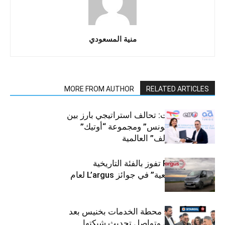
منية المسعودي
MORE FROM AUTHOR
RELATED ARTICLES
قطاع السيارات: تحالف استراتيجي بارز بين
“توتال إنرجيز تونس” ومجموعة “أوتيك”
لتوزيع زيوت “إلف” العالمية
كيا PV5 Cargo تفوز بالفئة التاريخية
“للمركبات النفعية” في جوائز L’argus لعام
2026
ستارأويل تفتتح محطة الخدمات بخنيس بعد
تجديدهابالكامل وتواصل تحديث شبكتها