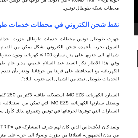
محطات شبكة طوطال تونس.
نقط شحن الكتروني في محطات خدمات ط
جهزت طوطال تونس محطات خدمات طوطال بنزرت، حدائق ا
شمالها الى جنوبها على متن سيارة 100 % كهربائية ودون صعوبات تذكر من ناحية الشحن والتزود بالطاقة.
وفي هذا الاطار ذكر السيد عبد السلام غنيمي مدير عام ط
الكهربائية مع المحافظة على قربنا من حرفائنا. ونعتز بأن 
الخدمات طوطال تمتد من الشمال الى جنوب البلاد”.
السيارة الكهربائية MG EZS، استقلالية طاقية لأكثر من 250 كلم
السيارات التي توفرها لحرفائها في تونس وتتموقع بذلك كأول سي