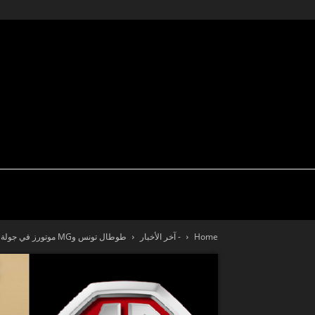
تكنولوجيا
سيارة نيوز
اختبار قيادة
Home
- آخر الأخبار
طوطال تونس وMG موتورز في جولة 100% “Road Trip” كهربائية (فيديو)