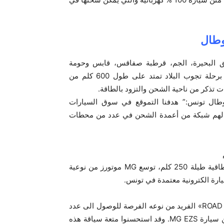
وطال
لبحيرة، الجم، قرطبة صفاقس، قابس وحومة
السوق بجربة بأعمدة شحن الكتروني بشكل يمكن من القيام برحلة تجوب البلاد تمتد على طول 600 كلم من
وطال تونس:” هدفنا التموقع في سوق السيارات
نقدم لهم شبكة من أعمدة الشحن في عدد من محطات
وبفضل سيارتها الكهربائية MG EZS التي تمكن من استقلالية طاقية طيلة 250 كلم، توسع MG موتورز من نوعية
ارة الكترونية معتمدة في تونس.
ولقد كان للأشخاص الذين كان لهم شرف المشاركة في «ROAD TRIP» الفريد من نوعه الفرصة للوصول الى عدد
من مدن الجمهورية انطلاقا من بنزرت وصولا الى جربة على متن سيارة MG EZS. وقد استحسنوا متعة سياقة هذه