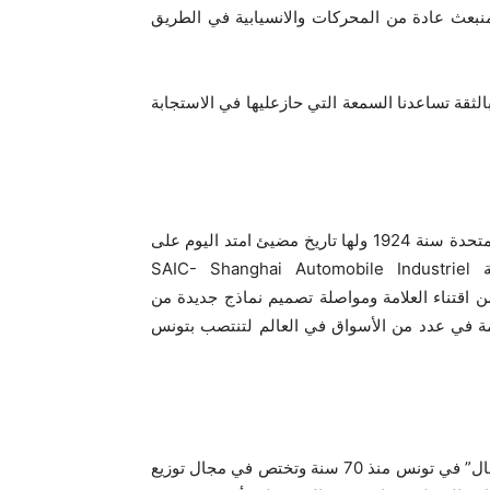
منبعث عادة من المحركات والانسيابية في الطريق
 عن شريك يتمتع بالثقة تساعدنا السمعة التي حازعليها في الاستجابة
MG MOTORS علامة سيارات بريطانية تأسست في المملكة المتحدة سنة 1924 ولها تاريخ مضيئ امتد اليوم على
مدى 100 سنة تقريبا. في سنة 2007، تمكنت مجموعة SAIC- Shanghai Automobile Industriel
ع السيارات الذي يحتل المرتبة 8 عالميا، من اقتناء العلامة ومواصلة تصميم نماذج جديدة من
امة في عدد من الأسواق في العالم لتنتصب بتونس
فرع من فروع الشركة العالمية النفطية “طوطال”، تنشط “طوطال” في تونس منذ 70 سنة وتختص في مجال توزيع