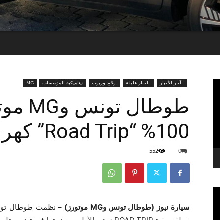
- آخر الأخبار
- اخبار عاجلة
-وقود وزيوت
ديناميكية المؤسسات
MG
طوطال ت
100% “Road Trip” كهربائية (فيديو)
552
0
سيارة نيوز (طوطال تونس وMG موتورز) –