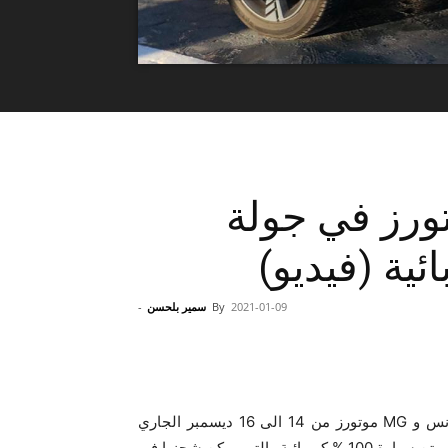
ونس وMG موتورز في جولة
2021-01-09
By
سمير بلحسن
-
نظمت طوطال تونس و MG موتورز من 14 الى 16 ديسمبر الجاري
جولة برية « ROAD TRIP » هي الأولى من نوعها في تونس على متن سيارة 100 % كهربائية والتي يمكن شحنها في