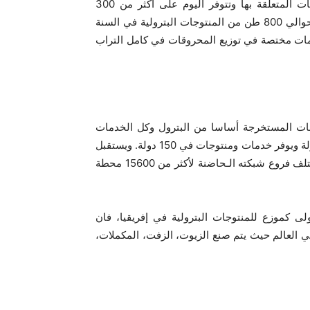
المنتوجات البترولية (محروقات، زيوت، غاز مسيل،…) والخدمات المتعلقة بها وتتوفر اليوم على أكثر من 300
متعاون وتشغلّ أكثر من 4000 عون بصفة غير مباشرة. وتوزع حوالي 800 طن من المنتوجات البترولية في السنة
 8 مناطق صناعية وحوالي 160 محطة خدمات مختصة في توزيع المحروقات في كامل التراب
ات المستخرجة أساسا من البترول وكل الخدمات
المتعلقة بها. ويتوفر هذا القسم على 32000 متعاون في 107 دولة ويوفر خدمات ومنتوجات في 150 دولة. ويستقبل
قسم طوطال للتسويق والخدمات يوميا 8 مليون حريف في مختلف فروع شبكته الـحاضنة لأكثر من 15600 محطة
أولى كموزع للمنتوجات البترولية في إفريقيا، فان
 العالم حيث يتم صنع الزيوت، الزفت، المكملات،