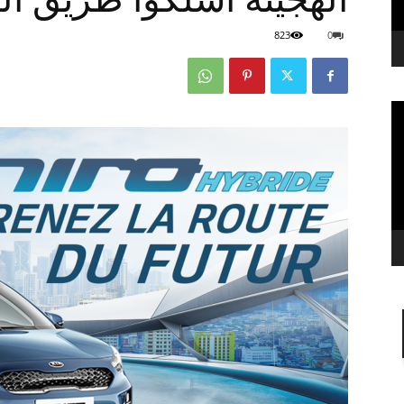
823
0