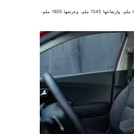
من حيث المساحة، يبلغ الطول الإجمالي لـهذه السيارة 4355 ملم، وارتفاعها 1545 ملم، وعرضها 1805 ملم،