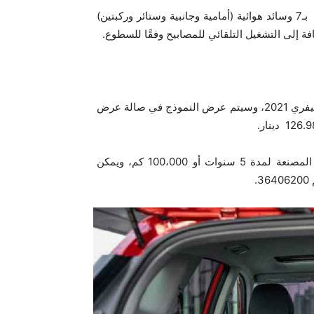
ومن بين معدات السلامة والمساعدة في القيادة، تم تجهيز نيرو بـ7 وسائد هوائية (أمامية وجانبية وستائر وركبتين)
ة إلى التشغيل التلقائي للمصابيح وفقًا للسطوع.
ومن المنتظر ان يبدأ تسويق سيارة نيرو الهجينة في بداية شهر فيفري 2021، وسيتم عرض النموذج في صالة عرض
ولا بد من التذكير أن سيارة نيرو مدعومة بضمان من الشركة المصنعة لمدة 5 سنوات أو 100،000 كم، ويمكن
.