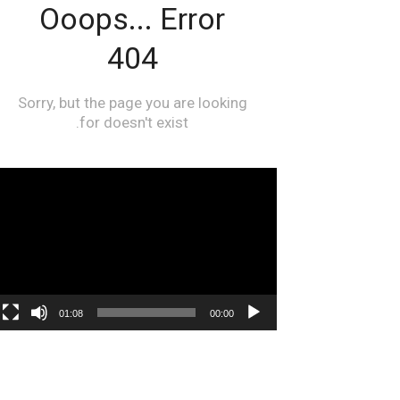
مشغل
الفيديو
01:08
00:00