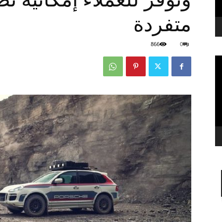
متفردة
866
0