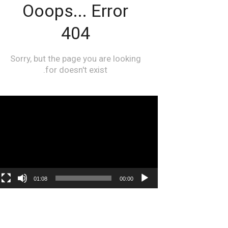
مشغل
الفيديو
01:08
00:00