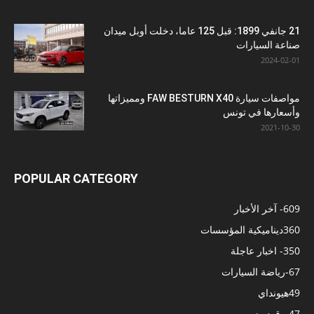
21 جانفي 1899: قبل 125 عاما، دخلت أوبل ميدان
صناعة السيارات
2024-02-01
مواصفات سيارة FAW BESTURN X40 ومميزاتها
وأسعارها في تونس
2021-10-30
POPULAR CATEGORY
609
- آخر الأخبار
360
ديناميكية المؤسسات
350
- اخبار عاجلة
67
-رياضة السيارات
49
هيونداي
47
-وقود وزيوت