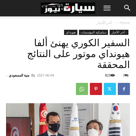
Home
- آخر الأخبار
- آخر الأخبار
ديناميكية المؤسسات
هيونداي
السفير الكوري يهنئ ألفا
هيونداي موتور على النتائج
المحققة
0
823
2021-06-04
By
منية المسعودي
-