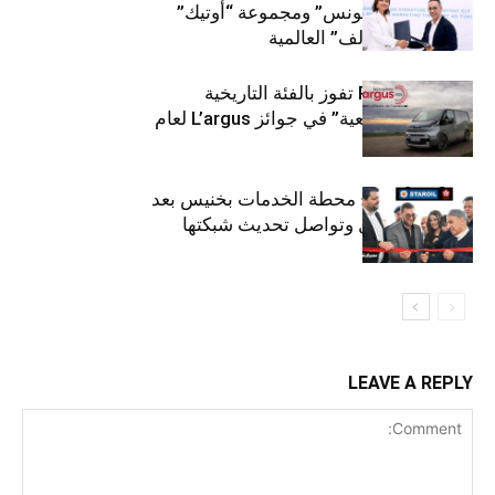
“توتال إنرجيز تونس” ومجموعة “أوتيك”
لتوزيع زيوت “إلف” العالمية
كيا PV5 Cargo تفوز بالفئة التاريخية
“للمركبات النفعية” في جوائز L’argus لعام
2026
ستارأويل تفتتح محطة الخدمات بخنيس بعد
تجديدهابالكامل وتواصل تحديث شبكتها
LEAVE A REPLY