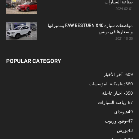
صناعة السيارات
2024-02-01
مواصفات سيارة FAW BESTURN X40 ومميزاتها
وأسعارها في تونس
2021-10-30
POPULAR CATEGORY
609
- آخر الأخبار
360
ديناميكية المؤسسات
350
- اخبار عاجلة
67
-رياضة السيارات
49
هيونداي
47
-وقود وزيوت
43
بورش