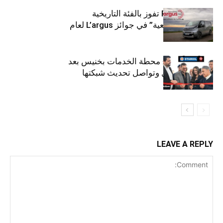
كيا PV5 Cargo تفوز بالفئة التاريخية
“للمركبات النفعية” في جوائز L’argus لعام
2026
ستارأويل تفتتح محطة الخدمات بخنيس بعد
تجديدهابالكامل وتواصل تحديث شبكتها
LEAVE A REPLY