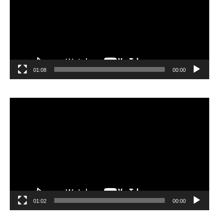
01:08
00:00
مشغل
الفيديو
01:02
00:00