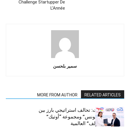
Challenge Startupper De
L’Année
سمير بلحسن
MORE FROM AUTHOR
RELATED ARTICLES
قطاع السيارات: تحالف استراتيجي بارز بين
“توتال إنرجيز تونس” ومجموعة “أوتيك”
لتوزيع زيوت “إلف” العالمية