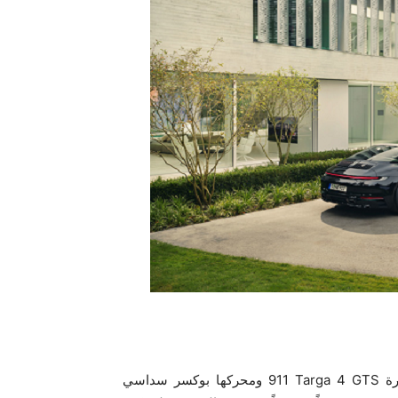
Design‎ على سيارة ‎‎911 Targa ‎4 GTS‎ ومحركها بوكسر سداسي