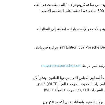
تطرح بورشه ديزاين لجميع عشاق بورشه والساعات نسخةً محدودة من ساعة كرونوغراف ‎1 التي صُممت في العام
1972‏، تحمل الشعار والحروف التاريخية. ويصدر من هذه النسخة ‎500 ساعة فقط تعتمد على التصميم الأصلي،
ية والأمتعة والإكسسوارات، إضافة إلى النظارات
Design‎ وتوفره في بلدك،
شه عبر الرابط ‎
newsroom.porsche.com
ً لمعايير القياس التي يفرضها القانون. ونظراً لأن
جميع السيارات الجديدة التي تطرحها بورشه معتمدة من اختبار السيارات الخفيفة الموحد عالمياً (WLTP)، تُشتق
هلاك الوقود وانبعاثات ثاني أكسيد الكربون