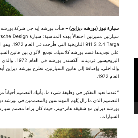
سيارة نيوز (بورشه ديزاين) –
هنأت بورشه إيه جي شركة بورشه دي
سيارتين مميزتين احتفالاً بهذه المناسبة: سيارة ‎Porsche ‎911 Edition ‎50Y
S ‎2.4 Targa‎
البروفيسور فردي
العام 1972‏.
“عندما تعيد التفكير في وظيفة شيء ما، يأتيك التصميم أحياناً 
السيارات‏.