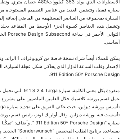
سيارة فقط، وتتضمن العديد من عناصر التصميم المستوحاة من ت
السيارة بمجموعة من العناصر المستلهمة من الماضي إضافة إلى 
الثواني 
أساسي‏.
يمكن للعملاء أيضا
الإصدار وقلب الساعة الدوّار الذي يحاكي شكل عجلة السيارة، ا
‎‎911 Edition ‎50Y Porsche Design‏‎‏.
متفردة بكل معنى الكلمة: سيارة ‎‎911 S ‎2.4 Targa‎ التي تحمل توقيع فرديناند ألكسندر بورشه
تأسست فيه بورشه ديزاين. وقال أولريك لوتز، رئيس قسم بورشه 
سيارة n ‎50Y Porsche Design”‎
بمساعدة برنامج 
في نقل تجهيزات السيارة الجديدة بعناية إلى السيارة الكلاسيكية”‏