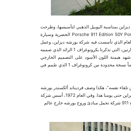
زاين بمناسبة اليوبيل الذهبي لتأسيسها، وطرحت
Porsche Design‎ الحصرية وسيارة
‎‎911  التاريخية التي طُرحت في العام 1972‏، وهو العام الذي تأسست فيه شركة بورشه ديزاين، وعمل
على تجديدها قسم بورشه كلاسيك. تجمع الألوان بين هاتين السيارتين، التي تذكرنا بكرونوغراف ‎1 الرائد الذي صممه
ناند ألكسندر بورشه في العام 1972‏، والذي شهد هيمنة اللون الأسود على التصميم الخارجي
والداخلي. وإضافة إلى هاتين السيارتين، تطرح بورشه ديزاين أيضاً نسخة محدودة من كرونوغراف ‎1 الذي صُمم في
من تلقاء نفسه”، هكذا وصف فرديناند ألكسندر بورشه
التصميم الذي ما زال يُلهم المهندسين والمصممين في بورشه ديزاين حتى يومنا هذا. وفي العام 1972‏، أسس شركة
بورشه ديزاين مع شقيقه هانز-بيتر، حيث كان يراها مصمم سيارة ‎911 شركة تحمل مبادئ وروح بورشه خارج عالم