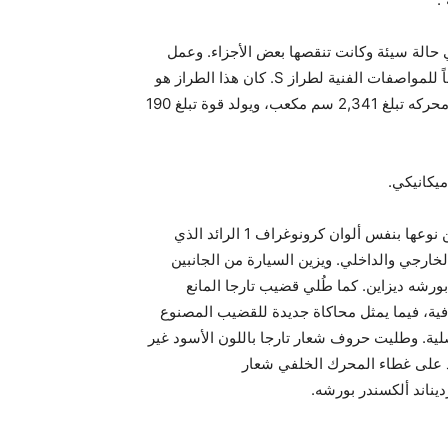
ارة الأساسية ‎‎911 T ‎2.4 Targa‎ طراز العام 1972‏، في حالة سيئة وكانت تنقصها بعض الأجزاء. وعمل
خبراء بورشه كلاسيك على ترقية المحرك والشاسيه بالكامل وفقاً للمواصفات الفنية لطراز S. كان هذا الطراز هو
الأعلى بين مجموعة الطرازات في هذه الفترة، حيث كانت سعة محركه تبلغ ‎2,341 سم مكعب، ويولد قوة تبلغ ‎190
وتكريماً لفرديناند ألكسندر بورشه، تتميز هذه السيارة الفريدة من نوعها بنفس ألوان كرونوغراف ‎1 الرائد الذي
التصميم الخارجي والداخلي. ويزين السيارة من الجانبين
ورشه ديزاين. كما طُلي قضيب تارجا المانع
ضافية، فيما يمثل محاكاة جديدة للقضيب المصنوع
صلية. وطليت حروف شعار تارجا باللون الأسود غير
د على غطاء المحرك الخلفي شعار