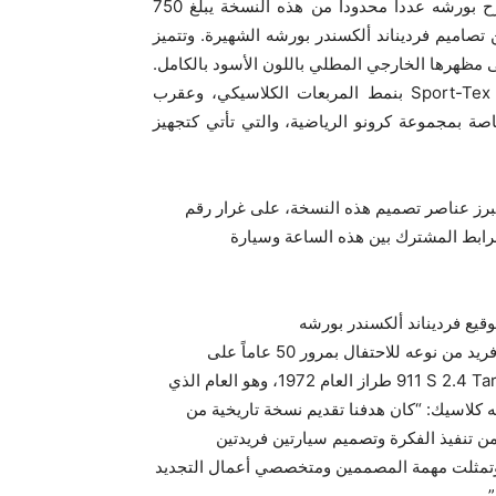
الأسطوانات الذي يولد ‎353 كيلووات/480 حصان متري. وتطرح بورشه عدداً محدوداً من هذه النسخة يبلغ ‎750
صاميم فرديناند ألكسندر بورشه الشهيرة. وتتميز
مظهرها الخارجي المطلي باللون الأسود بالكامل.
وتشمل هذه العناصر كسوة الجزء الأوسط من المقاعد بجلد ‎Sport-Tex‎ بنمط المربعات الكلاسيكي، وعقرب
الأحمر في ساعة ‎Porsche Design Subsecond‎ الخاصة بمجموعة كرونو الرياضية، والتي تأتي كتجهيز
ً شراء نسخة خاصة من كرونوغراف ‎1 الرائد. وتبرز عناصر تصميم هذه النسخة، على غرار رقم
لرابط المشترك بين هذه الساعة وسيارة
عمل قسم بورشه كلاسيك خلال العامين الماضيين على مشروع فريد من نوعه للاحتفال بمرور ‎50 عاماً على
تأسيس بورشه ديزاين، حيث عكف الفريق على تجديد سيارة ‎‎911 S ‎2.4 Targa‎ طراز العام 1972‏، وهو العام الذي
كلاسيك: “كان هدفنا تقديم نسخة تاريخية من
‎” ‎911 Editio‏. وأضاف: “تمكّنا من تنفيذ الفكرة وتصميم سيارتين فريدتين
الطلب المخصص ‎”Sonderwunsch”‎ الجديد. وتمثلت مهمة المصممين ومتخصصي أعمال التجديد
.