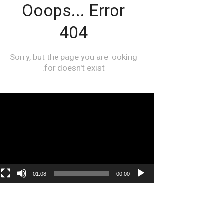
مشغل
الفيديو
01:08
00:00