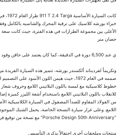
كانت السي
حصان متر
ي عند ‎6,500 دورة في الدقيقة، كما كان يعتمد على حاقن وقود ميكانيكي‏.
صممه في العام 1972‏، حيث هيمن اللون الأسود على 
خطوط كلاسيكية مع لمسة باللون البلاتيني اللامع وحروف شعار ب
للانقلاب باللون البلاتيني اللامع باستخدام أشعة الليزر كميزة إ
من الفولاذ المقاوم للصدأ المصقول في السيارة الكلاسيكية الأ
اللامع. وعلى غرار سيارة النسخة الخاصة، يحمل الشبك الموجو
Anniversary”‎ مع نسخة من توقيع فرديناند ألكسندر بورشه‏.
‎”Porsche Design ‎50th
منتجات وملحقات أخرى احتفالاً بذكرى التأسيس