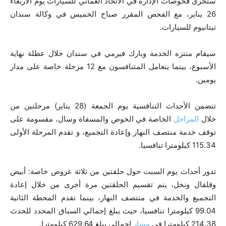
ستجرى فحوصات الإدارة في الاتحاد العماني للسيارات يوم الأربعاء
26 يناير، مع الفحص المقرر صباح الخميس في وكالة سندان
تيتانيوم للسيارات.
سيقام منتزه الخدمة وبارك فيرمي في سندان خلال عطلة نهاية
الأسبوع، بينما يتعامل المتنافسون مع 12 مرحلة خاصة على مدار
يومين.
تتضمن الأحداث التنافسية يوم الجمعة (28 يناير) مرحلتين من
خلال
المراحل
الخاصة في الخوض والمسفاة وسال، مقسومة على
توقف خدمة منتصف النهار وإعادة التجميع، و تقدم المرحلة الأولى
115.34 كيلومترا تنافسيا.
تدور أحداث يوم السبت حول حلقتين من ثلاثة عروض خاصة: أبيض
وقلقال ونخل، يتم تقسيم الحلقتين مرة أخرى من خلال إعادة
التجميع والخدمة في منتصف النهار، بينما تقدم المحطة الثانية
99.04 كيلومترا تنافسيا، حيث يبلغ إجمالي السباق المحدد للحدث
214.38 كيلومترا في
مسار
إجمالي يبلغ 629.64 كيلومترا.