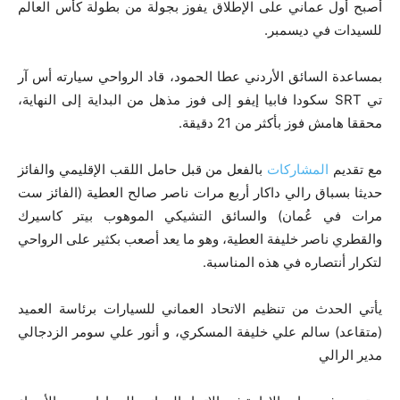
أصبح أول عماني على الإطلاق يفوز بجولة من بطولة كأس العالم
للسيدات في ديسمبر.
بمساعدة السائق الأردني عطا الحمود، قاد الرواحي سيارته أس آر
تي SRT سكودا فابيا إيفو إلى فوز مذهل من البداية إلى النهاية،
محققا هامش فوز بأكثر من 21 دقيقة.
مع تقديم
المشاركات
بالفعل من قبل حامل اللقب الإقليمي والفائز
حديثا بسباق رالي داكار أربع مرات ناصر صالح العطية (الفائز ست
مرات في عُمان) والسائق التشيكي الموهوب بيتر كاسيرك
والقطري ناصر خليفة العطية، وهو ما يعد أصعب بكثير على الرواحي
لتكرار أنتصاره في هذه المناسبة.
يأتي الحدث من تنظيم الاتحاد العماني للسيارات برئاسة العميد
(متقاعد) سالم علي خليفة المسكري، و أنور علي سومر الزدجالي
مدير الرالي