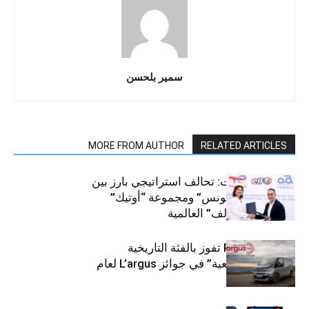
سمير بلحسن
MORE FROM AUTHOR
RELATED ARTICLES
قطاع السيارات: تحالف استراتيجي بارز بين
“توتال إنرجيز تونس” ومجموعة “أوتيك”
لتوزيع زيوت “إلف” العالمية
كيا PV5 Cargo تفوز بالفئة التاريخية
“للمركبات النفعية” في جوائز L’argus لعام
2026