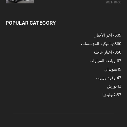
2021-10-30
POPULAR CATEGORY
609
- آخر الأخبار
360
ديناميكية المؤسسات
350
- اخبار عاجلة
67
-رياضة السيارات
49
هيونداي
47
-وقود وزيوت
43
بورش
37
تكنولوجيا