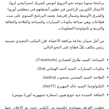
برنامجا سنويا يتوجه نحو الترويج لتونس كشريك استراتيجي لرواد
الأعمال الكوريين الراغبين في تطوير أنشطتهم في منطقتي أوروبا
والشرق الأوسط وشمال إفريقيا. يعتمد البرنامج السنوي على ست
قطاعات وهي صناعة مكونات السيارات والسياحة والفلاحة والثقافة
والتربية و تكنولوجيا المعلومات.
من أجل ضمان نجاعة مرافقة الأعضاء، قرّر المكتب التنفيذي تسمية
رئيس مكلف بكلّ قطاع على النحو التالي:
السياحة: السيد طارق العصادي (Traveltodo)،
مكونات السيارات: السيد أحمد الهنتاتي (Sia)،
الفلاحة: السيد الصحبي محجوب (sadira)،
التكنولوجيا: السيد خالد المهيري (Get’IT)،
الثقافة: السيدة جيه جونغ هيون (سفارة جمهورية كوريا بتونس).
حظيت الغرفة بمساندة حكومية من البلدين حيث تم الإعلان عنها