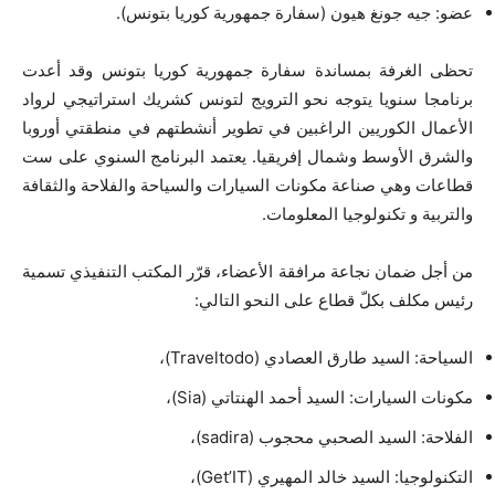
عضو: جيه جونغ هيون (سفارة جمهورية كوريا بتونس).
تحظى الغرفة بمساندة سفارة جمهورية كوريا بتونس وقد أعدت
برنامجا سنويا يتوجه نحو الترويج لتونس كشريك استراتيجي لرواد
الأعمال الكوريين الراغبين في تطوير أنشطتهم في منطقتي أوروبا
والشرق الأوسط وشمال إفريقيا. يعتمد البرنامج السنوي على ست
قطاعات وهي صناعة مكونات السيارات والسياحة والفلاحة والثقافة
والتربية و تكنولوجيا المعلومات.
من أجل ضمان نجاعة مرافقة الأعضاء، قرّر المكتب التنفيذي تسمية
رئيس مكلف بكلّ قطاع على النحو التالي:
السياحة: السيد طارق العصادي (Traveltodo)،
مكونات السيارات: السيد أحمد الهنتاتي (Sia)،
الفلاحة: السيد الصحبي محجوب (sadira)،
التكنولوجيا: السيد خالد المهيري (Get’IT)،