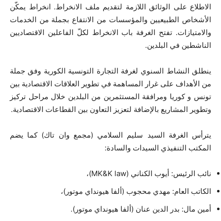
الاطلاع على الوثائق اللازمة لتقديم ملف الانخراط. انخراط يمكّن
الأشخاص الطبيعيين والمؤسسات من الانتفاع بجملة من الخدمات
والامتيازات. تفتح الغرفة باب الانخراط لكلّ الفاعلين الاقتصاديين
الناشطين في البلدين.
ينطلق النشاط السنوي لغرفة التجارة التونسية الكورية وفق جملة
من الأهداف على غرار المساهمة في تطوير العلاقات الاقتصادية بين
تونس و كوريا ومرافقة المستثمرين من البلدين خلال مراحل تركيز
وتطوير المشاريع بالإضافة لتعزيز التعاون بين القطاعات الاقتصادية.
يترأس الغرفة السيد سليم السلامي (مجمع وان تاك) كما يضم
المكتب التنفيذي السيدات والسادة:
نائب الرئيس: أيوب الكناني (MK&K law)،
الكاتب العام: مهدي محجوب (ألفا هيونداي موتور)،
أمين مال: بدر الدين عنان (ألفا هيونداي موتور).