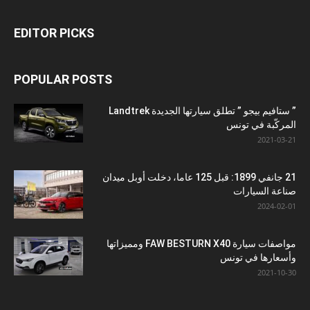
EDITOR PICKS
POPULAR POSTS
” ستافيم بيجو ” تطلق سيارتها الجديدة Landtrek
المركّبة في تونس
2021-03-21
21 جانفي 1899: قبل 125 عاما، دخلت أوبل ميدان
صناعة السيارات
2024-02-01
مواصفات سيارة FAW BESTURN X40 ومميزاتها
وأسعارها في تونس
2021-10-30