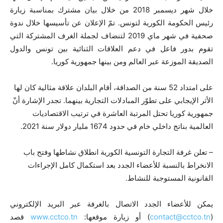
خلال شهر ديسمبر 2018 من خلال بيان مشترك بمناسبة زيارة
رئيس الحكومة الكورية لتونس. تمّ الإعلان عن تأسيسها خلال ندوة
صحفية في شهر ماي 2019 لتنضاف لجملة الغرف المشتركة التي
تقوم بدور فاعل في دعم العلاقات الثنائية بين تونس والدول
الصديقة الموزعة عبر العالم ومن بينها جمهورية كوريا.
على امتداد 52 سنة من الصداقة، أقام البلدان علاقة مثالية كان لها
الأثر الإيجابي على تطوّر المبادلات التجارية بينهما. تجدر الإشارة أنّ
جمهورية كوريا تحتل المرتبة العاشرة في ترتيب الاقتصاديات
العالمية بناتج داخلي خام في حدود 1674 مليار دولار سنة 2021.
– تعلن غرفة التجارة التونسية الكورية انطلاق نشاطها وفتح باب
الانخراط بالنسبة للأعضاء الجدد بعد استكمال كامل الإجراءات
القانونية المستوجبة للنشاط.
يمكن للأعضاء الجدد الاتصال بالغرفة عبر البريد الإلكتروني
(
contact@cctco.tn
) أو زيارة موقعها:
www.cctco.tn
قصد