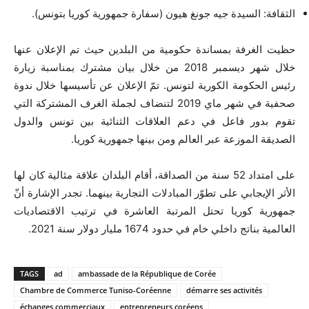
الثقافة: السيدة جيه جونغ هيون (سفارة جمهورية كوريا بتونس).
حظيت الغرفة بمساندة حكومية من البلدين حيث تم الإعلان عنها
خلال شهر ديسمبر 2018 من خلال بيان مشترك بمناسبة زيارة
رئيس الحكومة الكورية لتونس. تمّ الإعلان عن تأسيسها خلال ندوة
صحفية في شهر ماي 2019 لتنضاف لجملة الغرف المشتركة التي
تقوم بدور فاعل في دعم العلاقات الثنائية بين تونس والدول
الصديقة الموزعة عبر العالم ومن بينها جمهورية كوريا.
على امتداد 52 سنة من الصداقة، أقام البلدان علاقة مثالية كان لها
الأثر الإيجابي على تطوّر المبادلات التجارية بينهما. تجدر الإشارة أنّ
جمهورية كوريا تحتل المرتبة العاشرة في ترتيب الاقتصاديات
العالمية بناتج داخلي خام في حدود 1674 مليار دولار سنة 2021.
TAGS
ad
ambassade de la République de Corée
Chambre de Commerce Tuniso-Coréenne
démarre ses activités
échanges commerciaux
entrepreneurs coréens