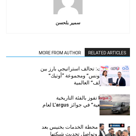
سمير بلحسن
MORE FROM AUTHOR
RELATED ARTICLES
قطاع السيارات: تحالف استراتيجي بارز بين
“توتال إنرجيز تونس” ومجموعة “أوتيك”
لتوزيع زيوت “إلف” العالمية
كيا PV5 Cargo تفوز بالفئة التاريخية
“للمركبات النفعية” في جوائز L’argus لعام
2026
ستارأويل تفتتح محطة الخدمات بخنيس بعد
تجديدهابالكامل وتواصل تحديث شبكتها