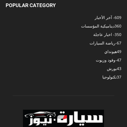
POPULAR CATEGORY
609
- آخر الأخبار
360
ديناميكية المؤسسات
350
- اخبار عاجلة
67
-رياضة السيارات
49
هيونداي
47
-وقود وزيوت
43
بورش
37
تكنولوجيا