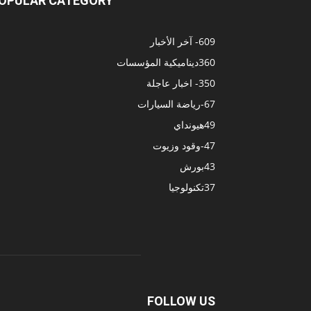
OPULAR CATEGORY
609
- آخر الأخبار
360
ديناميكية المؤسسات
350
- اخبار عاجلة
67
-رياضة السيارات
49
هيونداي
47
-وقود وزيوت
43
بورش
37
تكنولوجيا
FOLLOW US