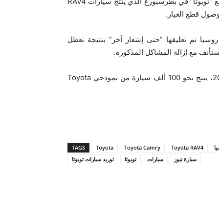
ونقلت وكالة “نوفوستي” عن المكتب الصحفي للشركة، أن مصنع “تويوتا” في بطرسبورغ الذي ينتج سيارات RAV4
وسيا تم تعليقها “حتى إشعار آخر” بنتيجة تعطل
تأنف مع إزالة المشاكل المذكورة.
يذكر أن مصنع “تويوتا” في بطرسبورغ الذي يعمل منذ عام 2007، ينتج نحو 100 ألف سيارة من نموذجي Toyota
يا
Toyota RAV4
Toyota Camry
Toyota
TAGS
سيارة نيوز
سيارات
تويوتا
توريد سيارات تويوتا