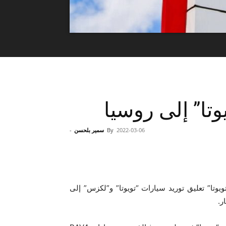
وتا” إلى روسيا
2022-03-06
By
سمير بلحسن
-
يوتا” تعليق توريد سيارات “تويوتا” و”لكزس” إلى
ر.