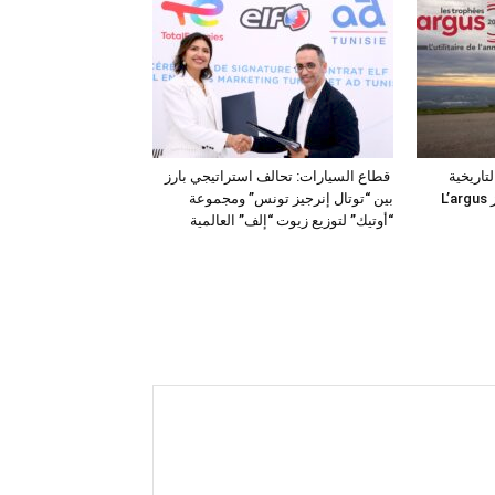
فئة التاريخية
قطاع السيارات: تحالف استراتيجي بارز
“للمركبات النفعية” في جوائز L’argus
بين “توتال إنرجيز تونس” ومجموعة
“أوتيك” لتوزيع زيوت “إلف” العالمية