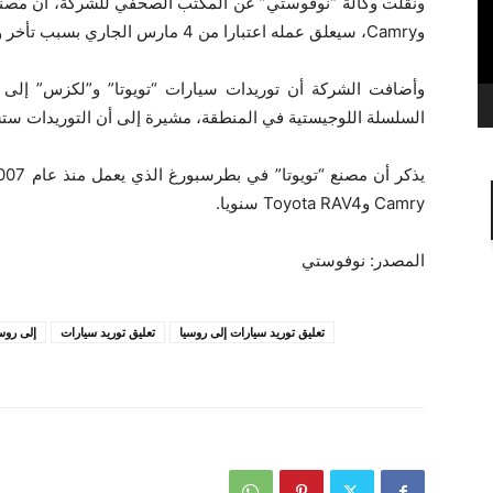
وCamry، سيعلق عمله اعتبارا من 4 مارس الجاري بسبب تأخر وصول قطع الغيار.
وأضافت الشركة أن توريدات سيارات “تويوتا” و”لكزس” إلى ر
السلسلة اللوجيستية في المنطقة، مشيرة إلى أن التوريدات ستس
Camry وToyota RAV4 سنويا.
المصدر: نوفوستي
تعليق توريد سيارات إلى روسيا
تعليق توريد سيارات
إلى روس