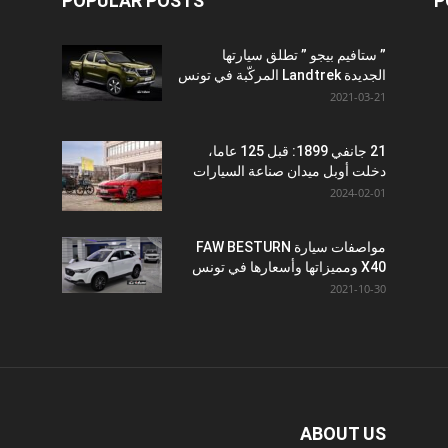
POPULAR POSTS
P
” ستافيم بيجو ” تطلق سيارتها
الجديدة Landtrek المركّبة في تونس
2021-03-21
21 جانفي 1899: قبل 125 عاما،
دخلت أوبل ميدان صناعة السيارات
2024-02-01
مواصفات سيارة FAW BESTURN
X40 ومميزاتها وأسعارها في تونس
2021-10-30
ABOUT US