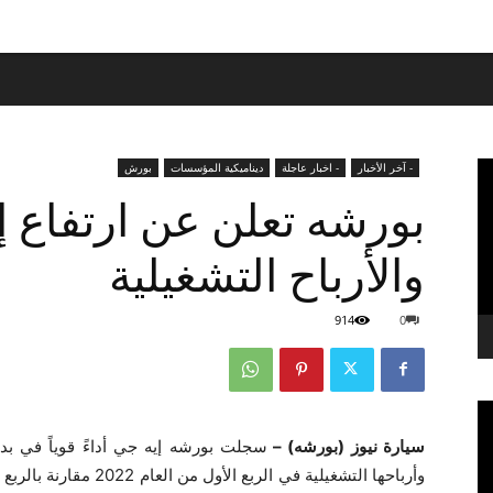
- آخر الأخبار
- اخبار عاجلة
ديناميكية المؤسسات
بورش
بورشه تعلن عن ارتفاع إ
والأرباح التشغيلية
914
0
سيارة نيوز (بورشه) –
سجلت بورشه إيه جي أداءً قوياً في بدا
وأرباحها التشغيلية في ال