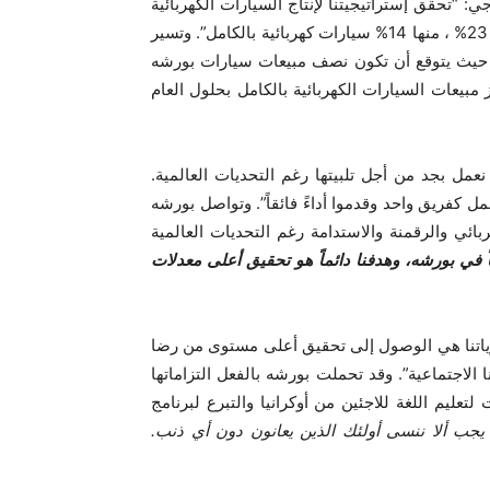
 “تحقق إستراتيجيتنا لإنتاج السيارات الكهربائية
أهدافها، فقد بلغت نسبة السيارات الكهربائية التي باعتها بورشه 23‏% ، منها 14‏% سيارات كهربائية بالكامل”. وتسير
ركة بخطى ثابتة نحو تحقيق أهدافها الطموحة للعام 2025‏، حيث يتوقع أن تكون نصف مبيعات سيارات بورشه
ز مبيعات السيارات الكهربائية بالكامل بحلول العام
عمل بجد من أجل تلبيتها رغم التحديات العالمية.
 كفريق واحد وقدموا أداءً فائقاً”. وتواصل بورشه
بائي والرقمنة والاستدامة رغم التحديات العالمية
وياً في بورشه، وهدفنا دائماً هو تحقيق أعلى معدلات
ياتنا هي الوصول إلى تحقيق أعلى مستوى من رضا
ا الاجتماعية”. وقد تحملت بورشه بالفعل التزاماتها
لتعليم اللغة للاجئين من أوكرانيا والتبرع لبرنامج
، يجب ألا ننسى أولئك الذين يعانون دون أي ذنب.