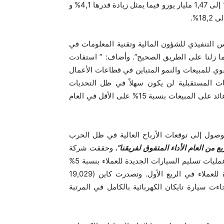
من ‎7,73 إلى ‎8,04 مليار يورو، وزادت الأرباح التشغيلية من ‎1,26 إلى ‎1,47 مليار يورو فيما يمثل زيادة قدرها 4,1‏% و
التنفيذي للشؤون المالية وتقنية المعلومات في
شركة بورشه إيه جي: “على الرغم من كل التحديات العالمية، ما زلنا على الطريق الصحيح”. وأضاف: ‎”‎ استفادت
وي للمبيعات والنمو المتباين في قطاعات الأعمال
لعات المستقبلية لن يكون سهلاً في ظل التحديات
الخارجية التي تتجاوز حدود سيطرتنا، إلا أننا نهدف إلى تحقيق عائد على المبيعات بنسبة 15‏% على الأقل في العام
وصول إلى توقعات الأرباح العالية في ظل الحرب
ربع من العام الأداء المتفوق لفريقنا”.
وحققت شركة
السيارات الرياضية نمواً في الإيرادات على الرغم من انخفاض عمليات تسليم السيارات الجديدة للعملاء بنسبة 5‏%
مقارنة بالعام الماضي، حيث تم تسليم ‎68,426 سيارة جديدة للعملاء في الربع الأول. وتصدرت كاين ‏(19,029
بيعاً، فيما جاءت سيارة تايكان الكهربائية بالكامل في المرتبة