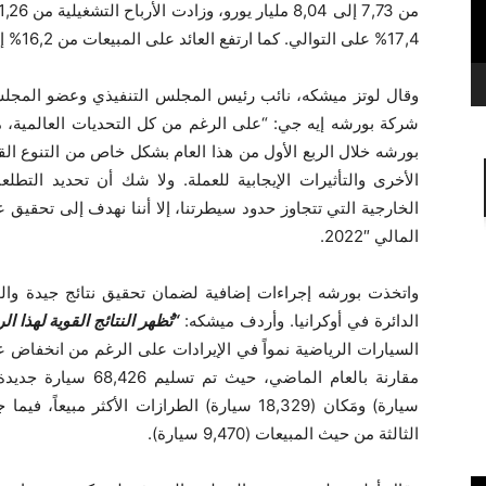
17,4‏% على التوالي. كما ارتفع العائد على المبيعات من 16,2‏% إلى 18,2‏%.
وقال لوتز ميشكه، نائب رئيس المجلس التنفيذي وعضو المجلس 
بورشه خلال الربع الأول من هذا العام بشكل خاص من التنوع الق
الأخرى والتأثيرات الإيجابية للعملة. ولا شك أن تحديد التط
المالي ‎2022″.
واتخذت بورشه إجراءات إضافية لضمان تحقيق نتائج جيدة وال
الدائرة في أوكرانيا. وأردف ميشكه:
“تُظهر النتائج القوية لهذا ال
سيارة) ومَكان ‏(18,329 سيارة) الطرازات الأكثر م
الثالثة من حيث المبيعات ‏(9,470 سيارة).