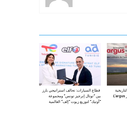
فئة التاريخية
قطاع السيارات: تحالف استراتيجي بارز
“للمركبات النفعية” في جوائز L’argus
بين “توتال إنرجيز تونس” ومجموعة
“أوتيك” لتوزيع زيوت “إلف” العالمية