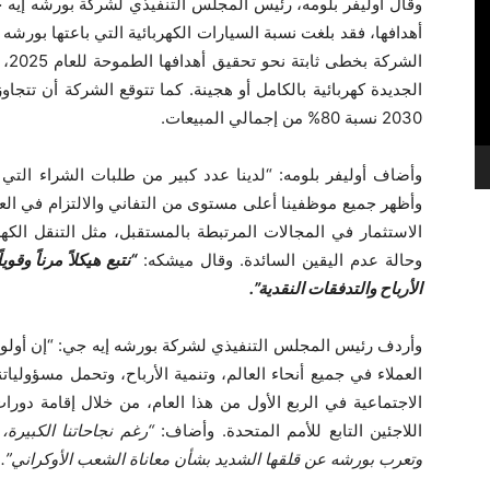
وقال أوليفر بلومه، رئيس المجلس التنفيذي لشركة بورشه إيه جي:
الش
الجديدة كهربائية بالكامل أو هجينة. كما تتوقع الشركة أن تتجاو
‎2030 نسبة 80‏% من إجمالي المبيعات‏.
وأضاف أوليفر بلومه: “لدينا عدد كبير من طلبات الشراء التي ن
وأظهر جميع موظفينا أعلى مستوى من التفاني والالتزام في العمل
الاستثمار في المجالات المرتبطة بالمستقبل، مثل التنقل الكهر
وحالة عدم اليقين السائدة. وقال ميشكه:
“نتبع هيكلاً مرناً وق
الأرباح والتدفقات النقدية”‏.
وأردف رئيس المجلس التنفيذي لشركة بورشه إيه جي: “إن أولو
العملاء في جميع أنحاء العالم، وتنمية الأرباح، وتحمل مسؤولياتن
الاجتماعية في الربع الأول من هذا العام، من خلال إقامة دورات 
اللاجئين التابع للأمم المتحدة. وأضاف:
“رغم نجاحاتنا الكبيرة
وتعرب بورشه عن قلقها الشديد بشأن معاناة الشعب الأوكراني”‏.