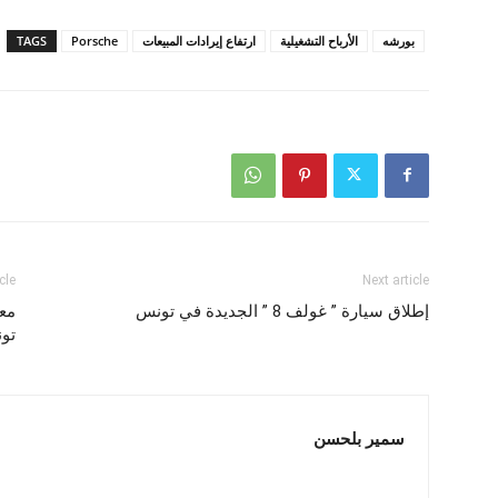
بورشه
الأرباح التشغيلية
ارتفاع إيرادات المبيعات
Porsche
TAGS
cle
Next article
إطلاق سيارة ” غولف 8 ” الجديدة في تونس
معت
تون
سمير بلحسن