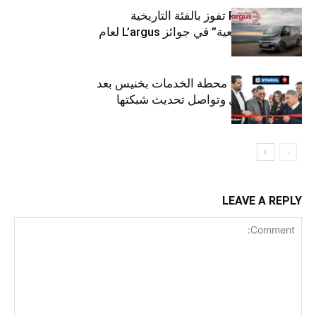
كيا PV5 Cargo تفوز بالفئة التاريخية
“للمركبات النفعية” في جوائز L’argus لعام
2026
ستارأويل تفتتح محطة الخدمات بخنيس بعد
تجديدهابالكامل وتواصل تحديث شبكتها
LEAVE A REPLY