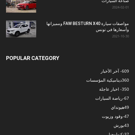
صناعة السيارات
2024-02-01
مواصفات سيارة FAW BESTURN X40 ومميزاتها
وأسعارها في تونس
2021-10-30
POPULAR CATEGORY
609
- آخر الأخبار
360
ديناميكية المؤسسات
350
- اخبار عاجلة
67
-رياضة السيارات
49
هيونداي
47
-وقود وزيوت
43
بورش
37
تكنولوجيا