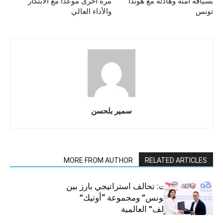
بسياقة امنة وهادئة مع هوندا
مرة أخرى موعدا مع الابتكار
تونس
والأداء العالي
سمير بلحسن
MORE FROM AUTHOR
RELATED ARTICLES
قطاع السيارات: تحالف استراتيجي بارز بين
“توتال إنرجيز تونس” ومجموعة “أوتيك”
لتوزيع زيوت “إلف” العالمية