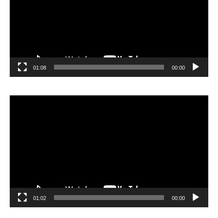
01:08
00:00
مشغل
الفيديو
01:02
00:00