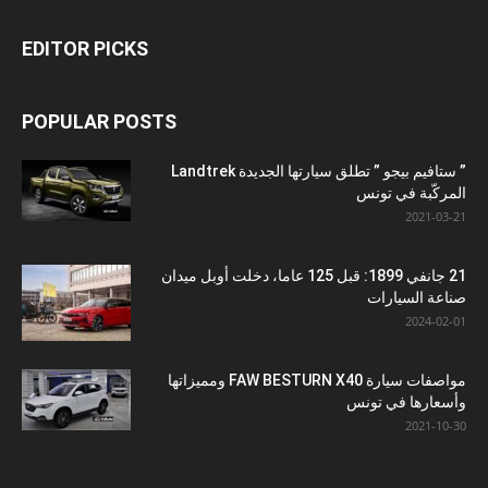
EDITOR PICKS
POPULAR POSTS
” ستافيم بيجو ” تطلق سيارتها الجديدة Landtrek
المركّبة في تونس
2021-03-21
21 جانفي 1899: قبل 125 عاما، دخلت أوبل ميدان
صناعة السيارات
2024-02-01
مواصفات سيارة FAW BESTURN X40 ومميزاتها
وأسعارها في تونس
2021-10-30