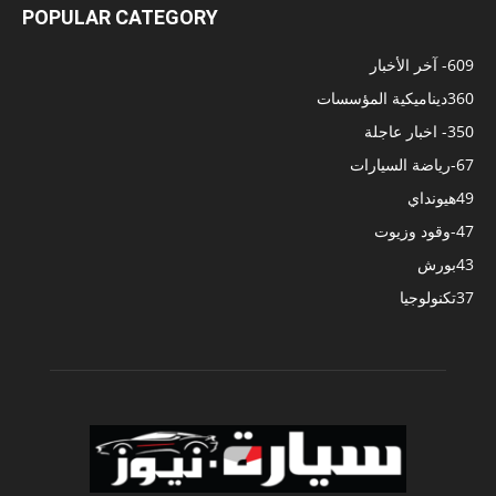
POPULAR CATEGORY
609
- آخر الأخبار
360
ديناميكية المؤسسات
350
- اخبار عاجلة
67
-رياضة السيارات
49
هيونداي
47
-وقود وزيوت
43
بورش
37
تكنولوجيا