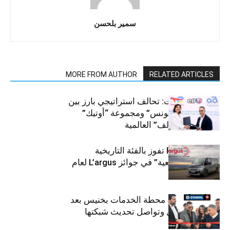
سمير بلحسن
MORE FROM AUTHOR
RELATED ARTICLES
قطاع السيارات: تحالف استراتيجي بارز بين
“توتال إنرجيز تونس” ومجموعة “أوتيك”
لتوزيع زيوت “إلف” العالمية
كيا PV5 Cargo تفوز بالفئة التاريخية
“للمركبات النفعية” في جوائز L’argus لعام
2026
ستارأويل تفتتح محطة الخدمات بخنيس بعد
تجديدهابالكامل وتواصل تحديث شبكتها