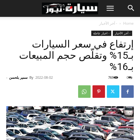
Home
- آخر الأخبار
- آخر الأخبار
- اخبار عاجلة
إرتفاع في سعر السيارات
بـ15% وتقلّص حجم المبيعات
بـ16%
0
769
2022-08-02
By
سمير بلحسن
-