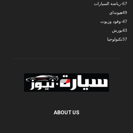
67
-رياضة السيارات
49
هيونداي
47
-وقود وزيوت
43
بورش
37
تكنولوجيا
ABOUT US