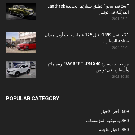
” ستافيم بيجو ” تطلق سيارتها الجديدة Landtrek
المركّبة في تونس
2021-03-21
21 جانفي 1899: قبل 125 عاما، دخلت أوبل ميدان
صناعة السيارات
2024-02-01
مواصفات سيارة FAW BESTURN X40 ومميزاتها
وأسعارها في تونس
2021-10-30
POPULAR CATEGORY
609
- آخر الأخبار
360
ديناميكية المؤسسات
350
- اخبار عاجلة