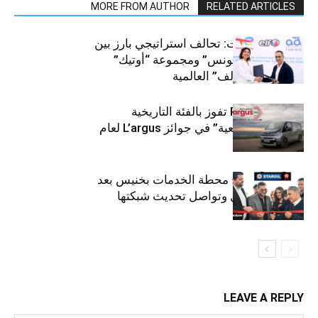
MORE FROM AUTHOR
RELATED ARTICLES
قطاع السيارات: تحالف استراتيجي بارز بين
“توتال إنرجيز تونس” ومجموعة “أوتيك”
لتوزيع زيوت “إلف” العالمية
كيا PV5 Cargo تفوز بالفئة التاريخية
“للمركبات النفعية” في جوائز L’argus لعام
2026
ستارأويل تفتتح محطة الخدمات بخنيس بعد
تجديدهابالكامل وتواصل تحديث شبكتها
LEAVE A REPLY