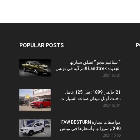
POPULAR POSTS
P
” ستافيم بيجو ” تطلق سيارتها
الجديدة Landtrek المركّبة في تونس
2021-03-21
21 جانفي 1899: قبل 125 عاما،
دخلت أوبل ميدان صناعة السيارات
2024-02-01
مواصفات سيارة FAW BESTURN
X40 ومميزاتها وأسعارها في تونس
2021-10-30