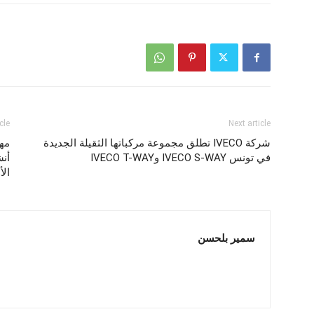
cle
Next article
شركة IVECO تطلق مجموعة مركباتها الثقيلة الجديدة
في تونس IVECO S-WAY وIVECO T-WAY
أن
ال
سمير بلحسن