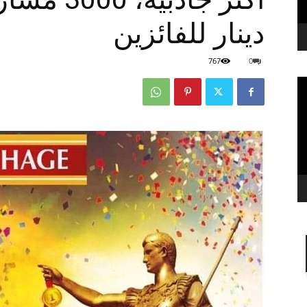
دينار للفائزين‎‎
767
0