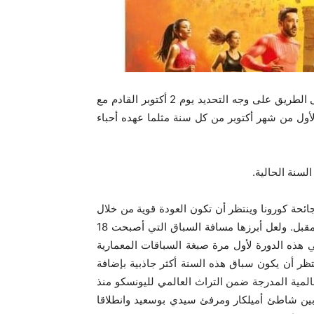
يفتتح الموسم الرياضي الجديد لألعاب القوى عموما والعدو على الطريق على وجه التحديد يوم 2 أكتوبر القادم مع
أول من شهر أكتوبر من كل سنة مثلما عهده أحباء
لسنة الحالية.
ئحة كورونا وينتظر أن تكون العودة قوية من خلال
عديد المستجدات التي ستميز الدورة السادسة يوم 2 أكتوبر المقبل. ولعل أبرزها مسافة السباق التي أصبحت 18
 هذه الدورة لأول مرة صبغة السباقات المعمارية
ظر أن يكون سباق هذه السنة أكثر جاذبية بإضافة
العالمية المدرجة ضمن التراث العالمي لليونسكو منذ
ق بين شاطئ أميلكار ومرفئ سيدي بوسعيد وانطلاقا