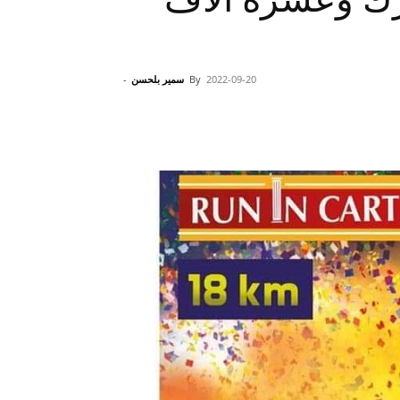
2022-09-20
By
سمير بلحسن
-