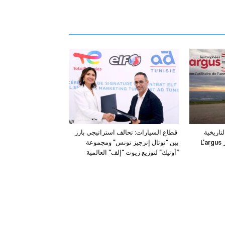
فئة التاريخية
قطاع السيارات: تحالف استراتيجي بارز
“للمركبات النفعية” في جوائز L’argus
بين “توتال إنرجيز تونس” ومجموعة
“أوتيك” لتوزيع زيوت “إلف” العالمية