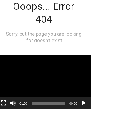
مشغل
الفيديو
01:08
00:00