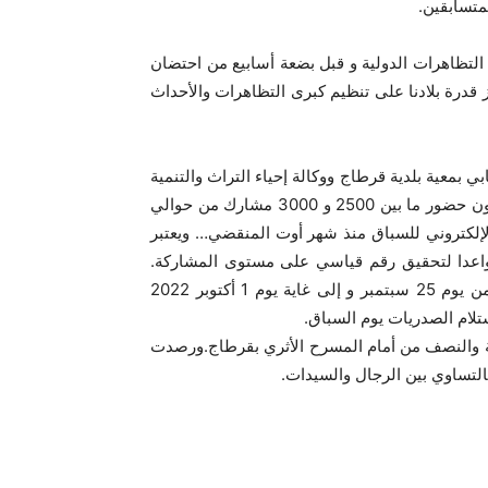
متسابقين.
التظاهرات الدولية و قبل بضعة أسابيع من احتضان
 قدرة بلادنا على تنظيم كبرى التظاهرات والأحداث
بمعية بلدية قرطاج ووكالة إحياء التراث والتنمية
الثقافية برعاية الجامعة التونسية لألعاب القوى. وينتظر المنظمون حضور ما بين 2500 و 3000 مشارك من حوالي
لإلكتروني للسباق منذ شهر أوت المنقضي… ويعتبر
ا واعدا لتحقيق رقم قياسي على مستوى المشاركة.
كما سيتم فتح مكتب للتسجيل واستلام الصدريات وذلك بداية من يوم 25 سبتمبر و إلى غاية يوم 1 أكتوبر 2022
تلام الصدريات يوم السباق.
كتوبر على الساعة الثامنة والنصف من أمام المسرح الأثري بقرطاج.ورصدت