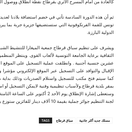
كالعادة من أمام المسرح الأثري بقرطاج نقطة انطلاق ووصول ال
ثم أن هذه الدورة السادسة تأتي في خضم استضافة بلادنا لعديد 
تونس للقمة الفرنكوفونية التي ستستضيفها جزيرة جربة بما يبرز
الدولية البارزة.
ويشرف على تنظيم سباق قرطاج جمعية الميغارا للتنشيط الشبابي 
عشرين جنسية أجنبية . وانطلقت عملية التسجيل على الموقع ا
الإقبال والتوافد على التسجيل عبر الموقع الإلكتروني مؤشر
بمقر بلدية قرطاج.ولأسباب تنظيمية وفنية لايمكن التسجيل أو اس
وستعطى إشارة الإنطلاق يوم الأحد 2 أ
لجنة التنظيم جوائز جملية بقيمة 10 آلاف دينار للفائزين ستوزع بالتساوي بين الرجال والسيدات.
مسلك جديد أكثر جاذبية
سباق قرطاج
TAGS