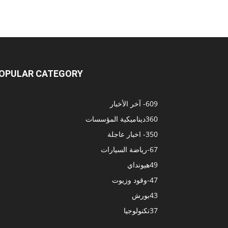
OPULAR CATEGORY
609
- آخر الأخبار
360
ديناميكية المؤسسات
350
- اخبار عاجلة
67
-رياضة السيارات
49
هيونداي
47
-وقود وزيوت
43
بورش
37
تكنولوجيا