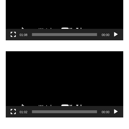
01:08
00:00
مشغل
الفيديو
01:02
00:00