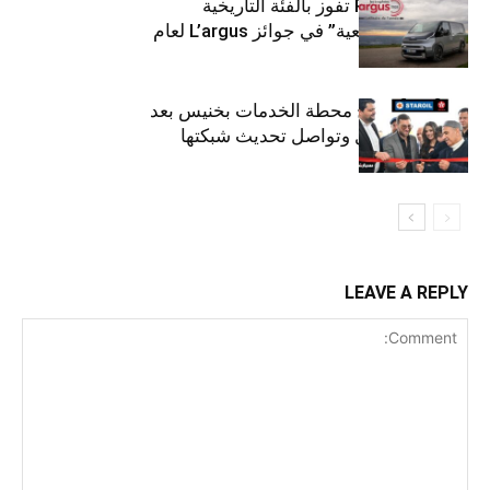
كيا PV5 Cargo تفوز بالفئة التاريخية
“للمركبات النفعية” في جوائز L’argus لعام
2026
ستارأويل تفتتح محطة الخدمات بخنيس بعد
تجديدهابالكامل وتواصل تحديث شبكتها
LEAVE A REPLY