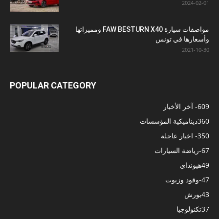
2024-02-01
مواصفات سيارة FAW BESTURN X40 ومميزاتها
وأسعارها في تونس
2021-10-30
POPULAR CATEGORY
609
- آخر الأخبار
360
ديناميكية المؤسسات
350
- اخبار عاجلة
67
-رياضة السيارات
49
هيونداي
47
-وقود وزيوت
43
بورش
37
تكنولوجيا