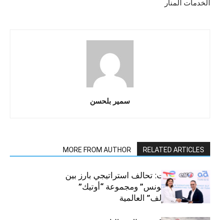
الخدمات المنار
سمير بلحسن
MORE FROM AUTHOR
RELATED ARTICLES
قطاع السيارات: تحالف استراتيجي بارز بين
“توتال إنرجيز تونس” ومجموعة “أوتيك”
لتوزيع زيوت “إلف” العالمية