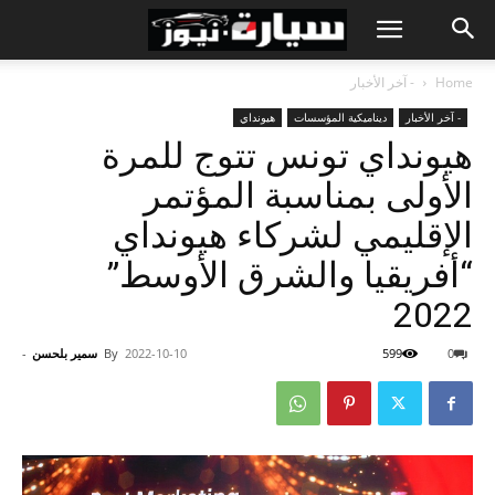
Home
- آخر الأخبار
- آخر الأخبار
ديناميكية المؤسسات
هيونداي
هيونداي تونس تتوج للمرة
الأولى بمناسبة المؤتمر
الإقليمي لشركاء هيونداي
“أفريقيا والشرق الأوسط”
2022
0
599
2022-10-10
By
سمير بلحسن
-