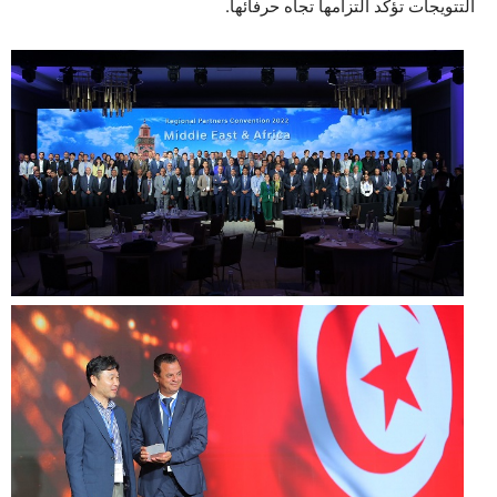
التتويجات تؤكد التزامها تجاه حرفائها.