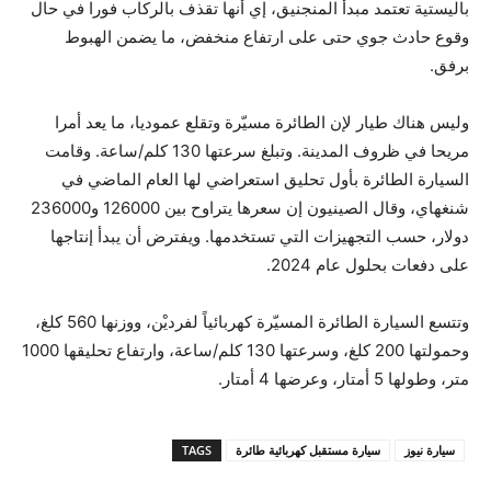
باليستية تعتمد مبدأ المنجنيق، إي أنها تقذف بالركاب فورا في حال
وقوع حادث جوي حتى على ارتفاع منخفض، ما يضمن الهبوط
برفق.
وليس هناك طيار لإن الطائرة مسيّرة وتقلع عموديا، ما يعد أمرا
مريحا في ظروف المدينة. وتبلغ سرعتها 130 كلم/ساعة. وقامت
السيارة الطائرة بأول تحليق استعراضي لها العام الماضي في
شنغهاي، وقال الصينيون إن سعرها يتراوح بين 126000 و236000
دولار، حسب التجهيزات التي تستخدمها. ويفترض أن يبدأ إنتاجها
على دفعات بحلول عام 2024.
وتتسع السيارة الطائرة المسيّرة كهربائياً لفرديْن، ووزنها 560 كلغ،
وحمولتها 200 كلغ، وسرعتها 130 كلم/ساعة، وارتفاع تحليقها 1000
متر، وطولها 5 أمتار، وعرضها 4 أمتار.
سيارة نيوز
سيارة مستقبل كهربائية طائرة
TAGS