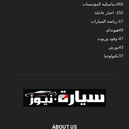
360
ديناميكية المؤسسات
350
- اخبار عاجلة
67
-رياضة السيارات
49
هيونداي
47
-وقود وزيوت
43
بورش
37
تكنولوجيا
ABOUT US