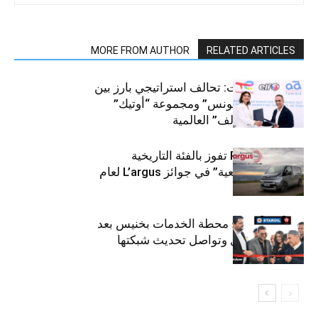
MORE FROM AUTHOR
RELATED ARTICLES
قطاع السيارات: تحالف استراتيجي بارز بين
“توتال إنرجيز تونس” ومجموعة “أوتيك”
لتوزيع زيوت “إلف” العالمية
كيا PV5 Cargo تفوز بالفئة التاريخية
“للمركبات النفعية” في جوائز L’argus لعام
2026
ستارأويل تفتتح محطة الخدمات بخنيس بعد
تجديدهابالكامل وتواصل تحديث شبكتها