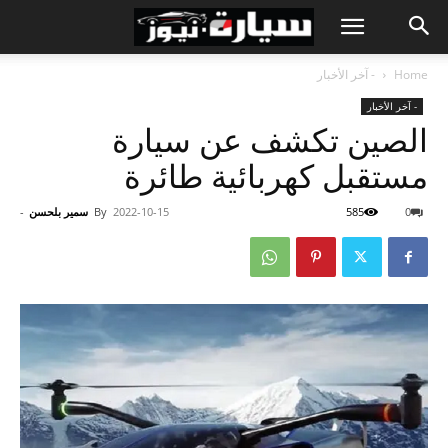
Home
- آخر الأخبار
- آخر الأخبار
الصين تكشف عن سيارة
مستقبل كهربائية طائرة
0
585
2022-10-15
By
سمير بلحسن
-