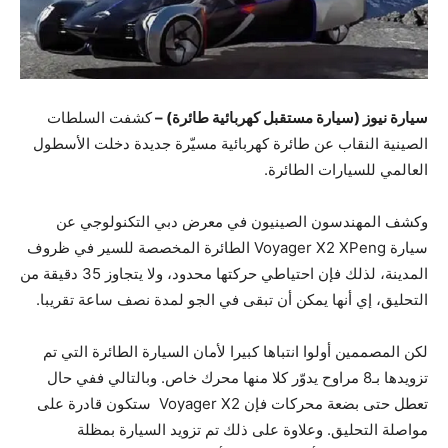
سيارة نيوز (سيارة مستقبل كهربائية طائرة) –
كشفت السلطات
الصينية النقاب عن طائرة كهربائية مسيّرة جديدة دخلت الأسطول
العالمي للسيارات الطائرة.
وكشف المهندسون الصينيون في معرض دبي التكنولوجي عن
سيارة Voyager X2 XPeng الطائرة المخصصة للسير في ظروف
المدينة، لذلك فإن احتياطي حركتها محدود، ولا يتجاوز 35 دقيقة من
التحليق، إي أنها يمكن أن تبقى في الجو لمدة نصف ساعة تقريبا.
لكن المصممين أولوا انتباها كبيرا لأمان السيارة الطائرة التي تم
تزويدها بـ8 مراوح يدوّر كلا منها محرك خاص. وبالتالي ففي حال
تعطل حتى بضعة محركات فإن Voyager X2 ستكون قادرة على
مواصلة التحليق. وعلاوة على ذلك تم تزويد السيارة بمظلة