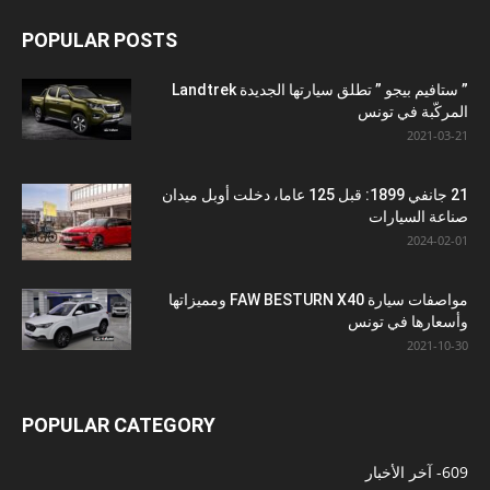
POPULAR POSTS
” ستافيم بيجو ” تطلق سيارتها الجديدة Landtrek
المركّبة في تونس
2021-03-21
21 جانفي 1899: قبل 125 عاما، دخلت أوبل ميدان
صناعة السيارات
2024-02-01
مواصفات سيارة FAW BESTURN X40 ومميزاتها
وأسعارها في تونس
2021-10-30
POPULAR CATEGORY
609
- آخر الأخبار