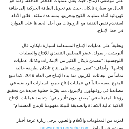
على موظفي الإنتاج، حيث يقلل عمليات الفحص اللاحقة. وكما هو
الحال مع سيارة تايكان، حيث يتم تحويل الطاقة الحركية إلى طاقة
كهربائية أثناء عمليات الكبح وتخزينها بمساعدة مكثف فائق الأداء،
تُستخدم نفس التقنية مع الروبوتات من أجل الحفاظ على الموارد
في خط الإنتاج‏.
وتعليقاً على عمليات الإنتاج المستدامة لسيارة تايكان، قال
ألبريشت رايمولد، عضو المجلس التنفيذي للإنتاج والعمليات
اللوجستية: “تتضمن تايكان الكثير من الابتكارات وكذلك عمليات
إنتاجها”. وأضاف: “تعمل بورشه على إنتاج تايكان بطريقة خالية
تماماً من انبعاثات الكربون منذ بدء الإنتاج في العام 2019‏. كما نتبع
المنهج نفسه حالياً في عمليات إنتاج جميع السيارات الرياضية في
مصانعنا في زوفنهاوزن ولايبزيغ، مما يقرّبنا خطوة جديدة من تحقيق
رؤيتنا المتمثلة في “مصنع بدون تأثير بيئي”. وتجسد عمليات الإنتاج
الذكية عالية الكفاءة والصديقة للبيئة مفهومنا للإنتاج المستدام”‏.
لمزيد من المعلومات والأفلام والصور، يرجى زيارة غرفة أخبار
بورشه عبر الرابط ‎
newsroom.porsche.com