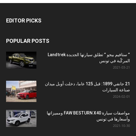
EDITOR PICKS
POPULAR POSTS
” ستافيم بيجو ” تطلق سيارتها الجديدة Landtrek
المركّبة في تونس
2021-03-21
21 جانفي 1899: قبل 125 عاما، دخلت أوبل ميدان
صناعة السيارات
2024-02-01
مواصفات سيارة FAW BESTURN X40 ومميزاتها
وأسعارها في تونس
2021-10-30