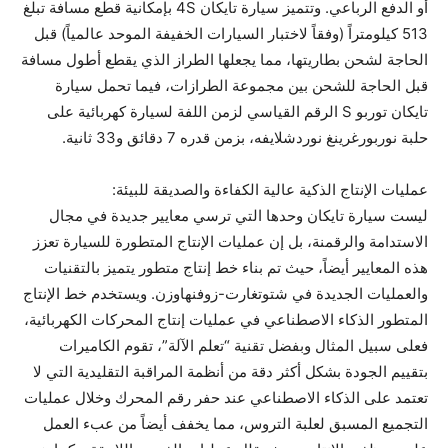
أو الدفع الرباعي. وتتميز سيارة تايكان ‎4S بإمكانية قطع مسافة تبلغ
‎513 كيلومتراً (وفقاً لاختبار السيارات الخفيفة الموحد عالمياً) قبل
الحاجة لشحن بطاريتها، مما يجعلها الطراز الذي يقطع أطول مسافة
قبل الحاجة للشحن بين مجموعة الطرازات، فيما تحمل سيارة
تايكان توربو ‎
S
‎ الرقم القياسي لزمن اللفة لسيارة كهربائية على
حلبة نوربورغرينغ نوردشلايفه، بزمن قدره ‎7 دقائق و33 ثانية‏.
عمليات الإنتاج الذكية عالية الكفاءة والصديقة للبيئة:
ليست سيارة تايكان وحدها التي ترسي معايير جديدة في مجال
الاستدامة والرقمنة، بل إن عمليات الإنتاج المتطورة للسيارة تعزز
هذه المعايير أيضاً، حيث تم بناء خط إنتاج متطور يتميز بالتقنيات
والعمليات الجديدة في شتوتغارت-زوفنهاوزن. ويستخدم خط الإنتاج
المتطور الذكاء الاصطناعي في عمليات إنتاج المحركات الكهربائية،
فعلى سبيل المثال وبفضل تقنية “تعلم الآلة”، تقوم الكاميرات
بتقييم الجودة بشكل أكثر دقة من أنظمة المراقبة التقليدية التي لا
تعتمد على الذكاء الاصطناعي عند حفر رقم المحرك وخلال عمليات
التجميع المسبق لعلبة التروس، مما يخفف أيضاً من عبء العمل