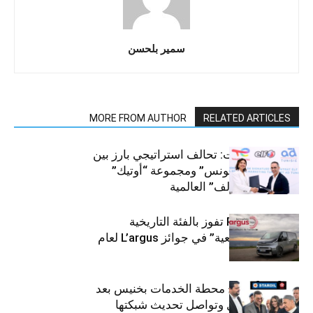
سمير بلحسن
MORE FROM AUTHOR
RELATED ARTICLES
قطاع السيارات: تحالف استراتيجي بارز بين
“توتال إنرجيز تونس” ومجموعة “أوتيك”
لتوزيع زيوت “إلف” العالمية
كيا PV5 Cargo تفوز بالفئة التاريخية
“للمركبات النفعية” في جوائز L’argus لعام
2026
ستارأويل تفتتح محطة الخدمات بخنيس بعد
تجديدهابالكامل وتواصل تحديث شبكتها