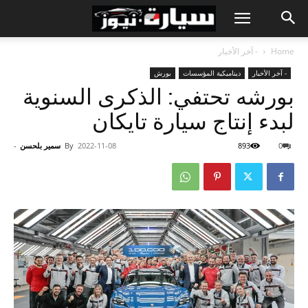
Home
- آخر الأخبار
- آخر الأخبار
ديناميكية المؤسسات
بورش
بورشه تحتفي: الذكرى السنوية
لبدء إنتاج سيارة تايكان
0
893
2022-11-08
By
سمير بلحسن
-