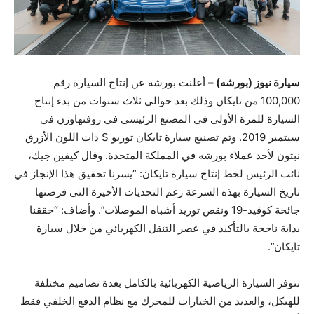
سيارة نيوز (بورشه) –
أعلنت بورشه عن إنتاج السيارة رقم
‎100,000 من تايكان وذلك بعد حوالي ثلاث سنوات من بدء إنتاج
السيارة للمرة الأولى في المصنع الرئيسي في زوفنهاوزن في
سبتمبر 2019‏. وتم تصنيع سيارة تايكان توربو ‎
S
‎ ذات اللون الأزرق
نبتون لأحد عملاء بورشه في المملكة المتحدة. وقال كيفين جيك،
نائب الرئيس لخط إنتاج سيارة تايكان: “يسرنا تحقيق هذا الإنجاز في
تاريخ السيارة بهذه السرعة رغم التحديات الأخيرة التي فرضتها
جائحة كوفيد-19 ونقص توريد أشباه الموصلات”. وأضاف: “حققنا
بداية ناجحة بالتأكيد في عصر التنقل الكهربائي من خلال سيارة
تايكان”.
تتوفر السيارة الرياضية الكهربائية بالكامل بعدة تصاميم مختلفة
للهيكل، والعديد من الخيارات للمحرك مع نظام الدفع الخلفي فقط