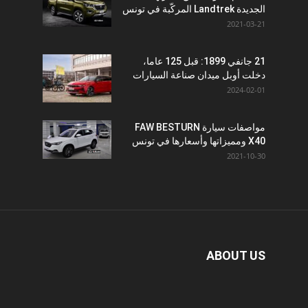
الجديدة Landtrek المركّبة في تونس
2021-03-21
21 جانفي 1899: قبل 125 عاما،
دخلت أوبل ميدان صناعة السيارات
2024-02-01
مواصفات سيارة FAW BESTURN
X40 ومميزاتها وأسعارها في تونس
2021-10-30
ABOUT US