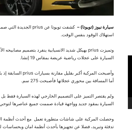
سيارة نيوز (تويوتا) –
كشفت تويوتا عن prius ا
استهلاك الوقود بنفس الوقت.
وتميزت prius بهيكل شديد الانسيابية ينفرد بتصميم مصاب
السيارة على عجلات رياضية عريضة بمقاس 19 إنشا.
أما المسافة بين محوري عجلاتها فأصبحت 275 سم.
ولم يقتصر التميز على التصميم الخارجي لهذه السيارة فقط بل 
السيارة بمقود جديد وواجهة قيادة صممت جميع عناصرها لتوحي ب
وحصلت المركبة على شاشات متطورة تعمل مع أحدث أنظمة المو
تدفئة وتبريد، فضلا عن تجهيزها بأحدث أنظمة امان وبحساسات 