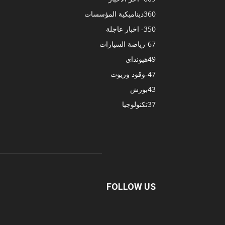
360
ديناميكية المؤسسات
350
- اخبار عاجلة
67
-رياضة السيارات
49
هيونداي
47
-وقود وزيوت
43
بورش
37
تكنولوجيا
FOLLOW US