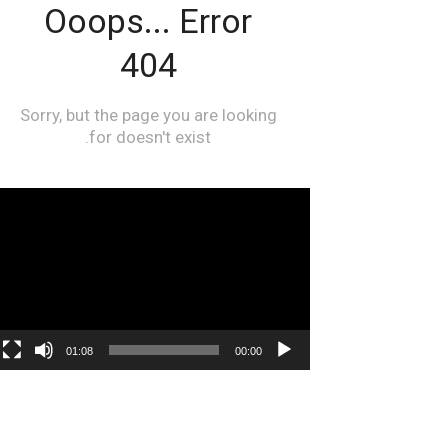
مشغل
الفيديو
01:08
00:00