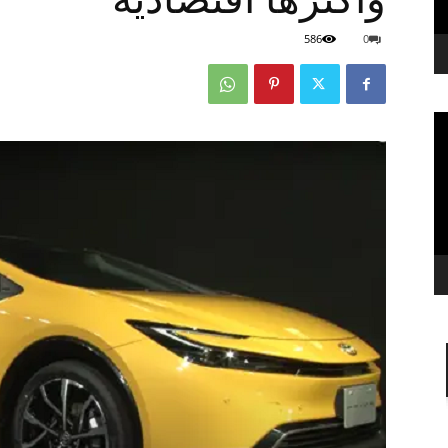
586
0