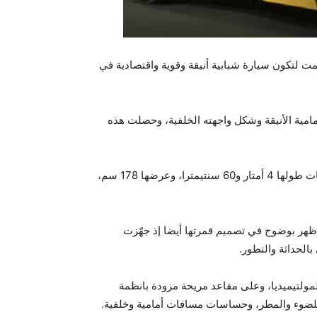
لجديدة التي صممت لتكون سيارة شبابية أنيقة وقوية واقتصادية في
يحه الأمامية الأنيقة وشكل واجهته الخلفية، وحصلت هذه
وأصبحت المركبة أكبر بقليل مقارنة بسيارات prius السابقة إذ بات طولها 4 أمتار و60 سنتيمترا، وعرضها 178 سم،
ظهر بوضوح في تصميم قمرتها أيضا إذ جهّزت
الحداثة والتطور.
لتيميديا، وعلى مقاعد مريحة مزودة بانظمة
للضوء والمطر، وحساسات مسافات أمامية وخلفية.