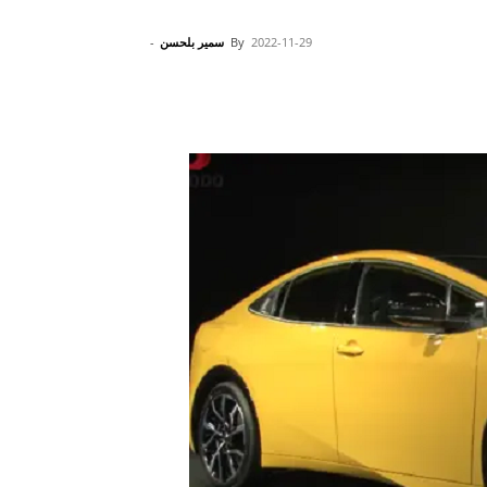
2022-11-29
By
سمير بلحسن
-