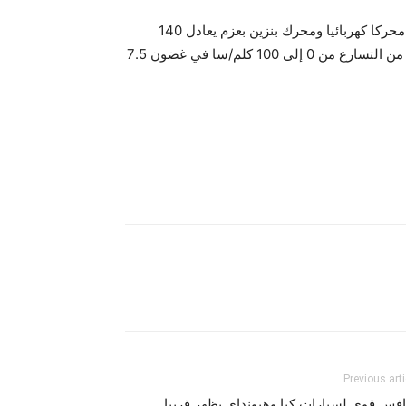
وستطرحها تويتوتا بنسختين، نسخة مجهزة بمنظومة هجينة تضم محركا كهربائيا ومحرك بنزين بعزم يعادل 140
حصانا، ونسخة ثانية ستضم محركا هجينا بعزم 193 حصانا يمكّنها من التسارع من 0 إلى 100 كلم/سا في غضون 7.5
Previous arti
فس قوي لسيارات كيا وهيونداي يظهر قريبا