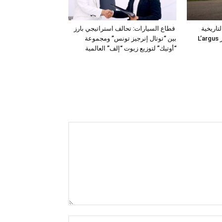
فئة التاريخية
قطاع السيارات: تحالف استراتيجي بارز
“للمركبات النفعية” في جوائز L’argus
بين “توتال إنرجيز تونس” ومجموعة
“أوتيك” لتوزيع زيوت “إلف” العالمية