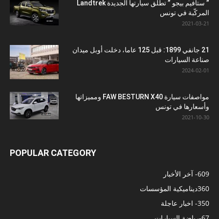
” ستافيم بيجو ” تطلق سيارتها الجديدة Landtrek
المركّبة في تونس
2021-03-21
21 جانفي 1899: قبل 125 عاما، دخلت أوبل ميدان
صناعة السيارات
2024-02-01
مواصفات سيارة FAW BESTURN X40 ومميزاتها
وأسعارها في تونس
2021-10-30
POPULAR CATEGORY
609
- آخر الأخبار
360
ديناميكية المؤسسات
350
- اخبار عاجلة
67
-رياضة السيارات