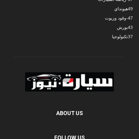
49
هيونداي
47
-وقود وزيوت
43
بورش
37
تكنولوجيا
ABOUT US
FOLLOW US