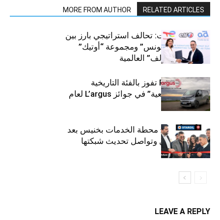
MORE FROM AUTHOR
RELATED ARTICLES
قطاع السيارات: تحالف استراتيجي بارز بين
“توتال إنرجيز تونس” ومجموعة “أوتيك”
لتوزيع زيوت “إلف” العالمية
كيا PV5 Cargo تفوز بالفئة التاريخية
“للمركبات النفعية” في جوائز L’argus لعام
2026
ستارأويل تفتتح محطة الخدمات بخنيس بعد
تجديدهابالكامل وتواصل تحديث شبكتها
LEAVE A REPLY