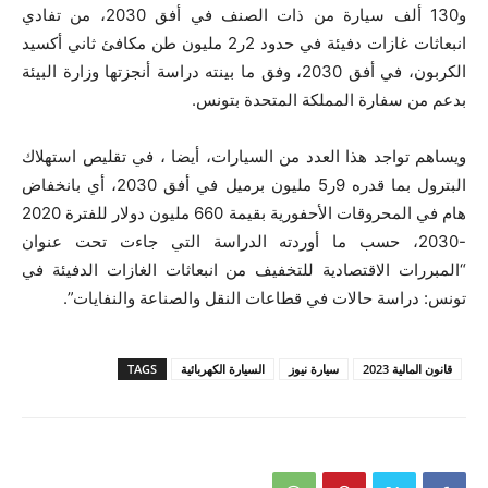
و130 ألف سيارة من ذات الصنف في أفق 2030، من تفادي
انبعاثات غازات دفيئة في حدود 2ر2 مليون طن مكافئ ثاني أكسيد
الكربون، في أفق 2030، وفق ما بينته دراسة أنجزتها وزارة البيئة
بدعم من سفارة المملكة المتحدة بتونس.
ويساهم تواجد هذا العدد من السيارات، أيضا ، في تقليص استهلاك
البترول بما قدره 9ر5 مليون برميل في أفق 2030، أي بانخفاض
هام في المحروقات الأحفورية بقيمة 660 مليون دولار للفترة 2020
-2030، حسب ما أوردته الدراسة التي جاءت تحت عنوان
“المبررات الاقتصادية للتخفيف من انبعاثات الغازات الدفيئة في
تونس: دراسة حالات في قطاعات النقل والصناعة والنفايات”.
قانون المالية 2023
سيارة نيوز
السيارة الكهربائية
TAGS