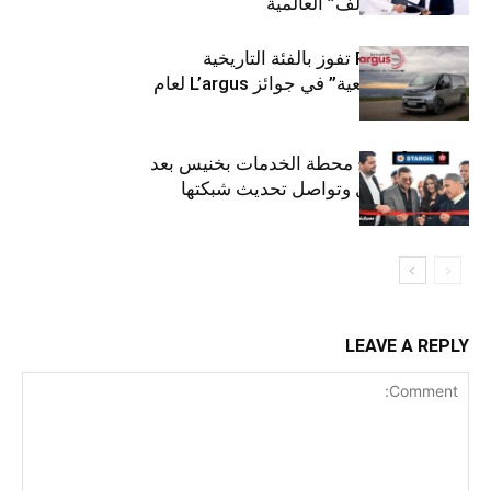
لتوزيع زيوت “إلف” العالمية
كيا PV5 Cargo تفوز بالفئة التاريخية
“للمركبات النفعية” في جوائز L’argus لعام
2026
ستارأويل تفتتح محطة الخدمات بخنيس بعد
تجديدهابالكامل وتواصل تحديث شبكتها
LEAVE A REPLY