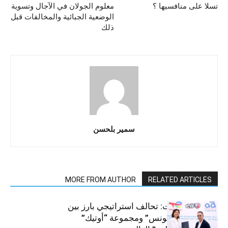
تسلا على منافسيها ؟
معلوم الجولان في الآجال وتسوية
الوضعية الجبائية والمخالفات قبل
ذلك
سمير بلحسن
MORE FROM AUTHOR
RELATED ARTICLES
قطاع السيارات: تحالف استراتيجي بارز بين
“توتال إنرجيز تونس” ومجموعة “أوتيك”