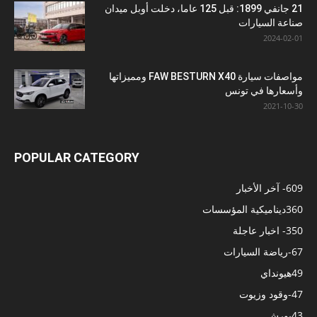
21 جانفي 1899: قبل 125 عاما، دخلت أوبل ميدان
صناعة السيارات
2024-02-01
مواصفات سيارة FAW BESTURN X40 ومميزاتها
وأسعارها في تونس
2021-10-30
POPULAR CATEGORY
609
- آخر الأخبار
360
ديناميكية المؤسسات
350
- اخبار عاجلة
67
-رياضة السيارات
49
هيونداي
47
-وقود وزيوت
43
بورش