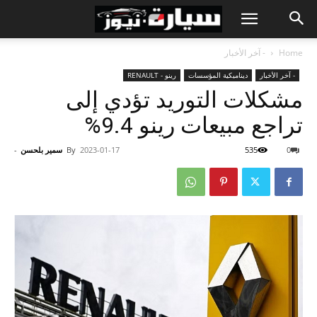
Home
- آخر الأخبار
- آخر الأخبار
ديناميكية المؤسسات
رينو - RENAULT
مشكلات التوريد تؤدي إلى
تراجع مبيعات رينو 9.4%
0
535
2023-01-17
By
سمير بلحسن
-