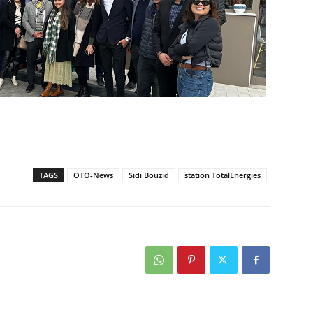
TAGS
OTO-News
Sidi Bouzid
station TotalEnergies