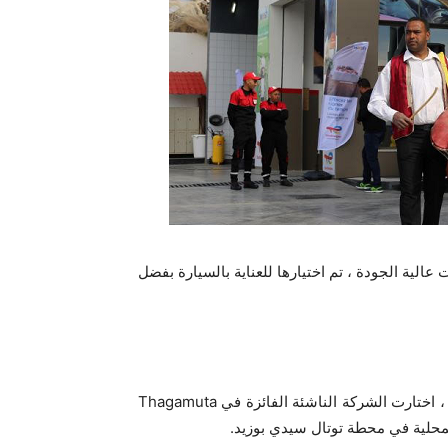
الية الجودة ، تم اختيارها للعناية بالسيارة بفضل
توتال انيرجي للتسويق تونس أرادت تأكيد جذورها المحلية ولهذا ، اختارت الشركة الناشئة الفائزة في Thagamuta