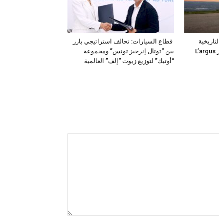
فئة التاريخية
قطاع السيارات: تحالف استراتيجي بارز
“للمركبات النفعية” في جوائز L’argus
بين “توتال إنرجيز تونس” ومجموعة
“أوتيك” لتوزيع زيوت “إلف” العالمية