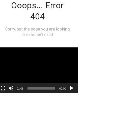
مشغل
الفيديو
01:08
00:00