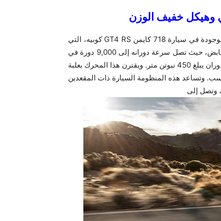
تُجهز سيارة ‎718 سبايدر ‎RS‎ الجديدة بنفس منظومة الحركة الموجودة في سيارة ‎718 كايمن ‎GT4 RS‎ كوبيه، التي
يمثل محرك بوكسر سداسي الأسطوانات سعة ‎4 لترات قلبها النابض، حيث تصل سرعة دورانه إلى ‎9,000 دورة في
الدقيقة ويولد قوة تبلغ ‎368 كيلووات ‏(500 حصان متري) وعزم دوران يبلغ ‎450 نيوتن متر. ويقترن هذا المحرك بعلبة
ب. وتساعد هذه المنظومة السيارة ذات المقعدين