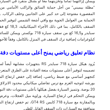
ويمكن إزالتهما تماماً وتخزينهما معاً أو بشكل منفرد في السي
“مظلة بيميني” من أجل حماية السائق والراكب الأمامي من
المقصورة مفتوحة إلى حد كبير على الجانبين وخلف الركاب
الحماية من العوامل الجوية مع واقي أشعة الشمس لتوفير الحماي
سبايدر و16,5 كغ من سقف سيارة 18
كيلوغرامات إضافية ترك السقف في المنزل بالكامل، وفقاً للأحوال
نظام
تصميمه لتوفير أعلى مستويات متعة القيادة على الطرق المتعرجة
بورشه لتوجيه العزم مع ترس تفاضلي ميكانيكي محدود الانزلاق
‎20 بوصة. وتتميز السيارة بفضل هيكلها بأعلى مستويات دقة الت
ويمكن التحكم في ارتفاع السيارة، وزاوية ميل العجلات، وعر
وبالمقارنة مع سيارة ‎718 كايمن
متوافقة مع السيارات ذات السقف القابل للطي‏.