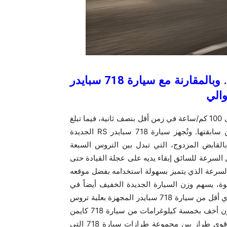
‎ ‎200 كم/ساعة في غضون ‎10,9 ثانية. وبالمقارنة مع سيارة ‎718 سبايدر
الي ‎
‎59 كيلووات ‏(80 حصان متري) إضافية، وتتسارع من السكون إلى ‎100 كم/ساعة في زمن أقل بنصف ثانية، فيما تبلغ
سرعتها القصوى ‎308 كم/ساعة بزيادة قدرها ‎8 كم/ساعة عن سابقتها. وتُجهز سيارة ‎718 سبايدر ‎RS‎ الجديدة
بعلبة تروس بورشه بالقابض المزدوج، التي تبدل بين التروس السبعة
ل السرعة للسائق إبقاء يديه على عجلة القيادة حتى
 السرعة الذي يتميز بسهولة استخدامه بفضل موقعه
ة، يسهم وزن السيارة الجديدة الخفيف أيضاً في
تقديم أعلى مستويات الأداء، حيث يبلغ وزن السيارة ‎1,410 كغ، أي أقل من سيارة ‎718 سبايدر المجهزة بعلبة تروس
بورشه بالقابض المزدوج بمقدار ‎40 كغ، والتي تتميز بدورها بوزن أخف بخمسة كيلوغرامات من سيارة ‎718 كايمن
‎GT4 RS‎ ذات السقف الثابت. وتمثل سيارة ‎718 سبايدر ‎RS‎ أقوى طراز بين مجموعة طرازات سيارة ‎718 التي