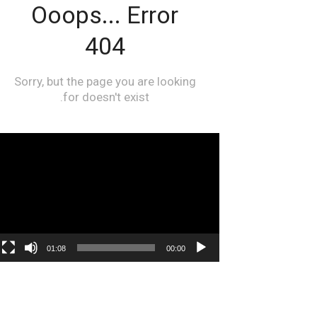
مشغل
الفيديو
01:08
00:00