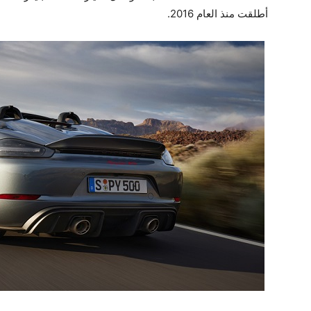
أطلقت منذ العام 2016‏.