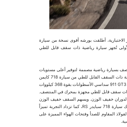
تر الاختبارية، أطلقت بورشه أقوى نسخة من سيارة
بايدر ‎RS‎ الجديدة. وللمرة الأولى تُجهز سيارة رياضية ذات سقف قابل للطي
جهزة بمحرك في المنتصف بسيارة رياضية مصممة لتوفير أعلى مستويات
متعة القيادة، سيارة ‎718 سبايدر ‎RS‎ الجديدة، التي تمثل النسخة ذات السقف القابل للطي من سيارة ‎718 كايمن
‎GT4 RS‎‏. وتجُهز السيارة الجديدة بمحرك بوكسر الخاص بسيارة ‎‎911 GT3‎ سداسي الأسطوانات بقوة ‎368 كيلووات
ضية ذات سقف قابل للطي مجهزة بمحرك في المنتصف.
‎‎911  بنفس المحرك سريع الدوران خفيف الوزن. ويسهم السقف خفيف الوزن
القابل للطي يدوياً بشكل كبير في تعزيز التجربة الصوتية لمحرك سيارة ‎718 سبايدر RS، كما تزداد التجربة تميزاً
ولاذ المقاوم للصدأ وفتحات الهواء المميزة على
ة‏.