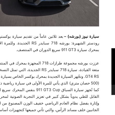
سيارة نيوز (بورشه) –
بعد ثلاثين عاماً من تقديم سيارة بوكس
رودستر الشهيرة: بورشه ‎718 س
بمحرك سيارة ‎‎911 GT3‎ سريع الدوران في المنتصف.
عززت بورشه مجموعة طرازات ‎718 الم
‏(500 حصان متري) الذي يأتي للمرة الأولى في سيارة ريا
كما تُجهز سيارة السباق GT3 Cup‎
وإثارة بفضل نظام العادم الرياضي خفيف الوزن المصنوع من الف
الجانبين خلف مساند الرأس، والتي تأتي جميعها كتجهيزات أساسي