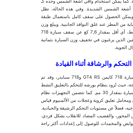
ارة. كما يمكن استخدام واقي أشعة الشمس وحده كـ
 أشعة الشمس الشديدة. وفي هذه الحالة، تظل
. ويمكن الحصول على سقف كامل باستعمال طبقة
ة من المطر عند غلق النوافذ الجانبية. ويبلغ وزن
السقف بالكامل، بما في ذلك الأجزاء الميكانيكية، ‎18,3 كغ فقط، أي أقل بمقدار ‎7,6 كغ عن سقف سيارة ‎718
‎7 بوكستر. ويمكن للسائقين الذين يرغبون في تخفيف وزن السيارة بثمانية
 الجوية‏.
يُزود هيكل سيارة ‎718 سبايدر ‎RS‎ بتجهيزات مشابهة أيضاً لسيارة ‎718 كايمن ‎GT4 RS‎ و718 سبايدر، وقد تم
، حيث تُزود بنظام بورشه للتحكم بالتعليق النشط
كتجهيز أساسي مع ضبط رياضي، إضافة إلى خفض ارتفاع السيارة بمقدار ‎30 مم. كما تتضمن التجهيزات نظام
 ومحامل تعليق كروية وعجلات من الألمنيوم قياس
وجيه، فضلاً عن مستويات التحكم الرشيقة والحيادية.
ض المحور، والقضيب المضاد للانقلاب بشكل فردي.
 ‎GT4 RS‎‏، تم خفض ارتفاع النوابض والمخمدات للوصول إلى إعدادات أكثر راحة