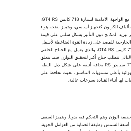
تتشابه الواجهة الأمامية لسيارة ‎718 سبايدر ‎RS‎ الجديدة تقريباً مع الواجهة الأمامية لسيارة ‎718 كايمن ‎GT4 RS‎‏،
ألياف الكربون كتجهيز أساسي، ويتميز بفتحة هواء
تعمل قناتا الهواء بتصميم ‎NACA‎ على تعزيز تبريد المكابح دون التأثير بشكل سلبي على قيمة
الخارجية للمصد على زيادة القوة الضاغطة لأسفل.
ولكن تُجهز السيارة بجناح أمامي أقصر قليلاً من جناح سيارة ‎718 كايمن ‎GT4 RS‎‏، والذي يعمل مع الجناح الخلفي
تالي تتطلب جناح أكبر لتحقيق التوازن فيما يتعلق
بالديناميكية الهوائية. وبدلاً من الجناح الخلفي، تُجهز سيارة ‎718 سبايدر ‎RS‎ بحافة أنيقة على شكل ذيل البطة.
لهوائية بأعلى مستويات التناسق، بحيث تحافظ على
ت لها أثناء القيادة بسرعات عالية‏.
ديدة من طبقة واحدة خفيفة الوزن ويتم التحكم فيه يدوياً. ويتميز السقف
 أشعة الشمس وطبقة الحماية من العوامل الجوية،