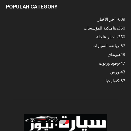
POPULAR CATEGORY
609
- آخر الأخبار
360
ديناميكية المؤسسات
350
- اخبار عاجلة
67
-رياضة السيارات
49
هيونداي
47
-وقود وزيوت
43
بورش
37
تكنولوجيا