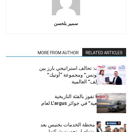
سمير بلحسن
MORE FROM AUTHOR
RELATED ARTICLES
قطاع السيارات: تحالف استراتيجي بارز بين
“توتال إنرجيز تونس” ومجموعة “أوتيك”
لتوزيع زيوت “إلف” العالمية
كيا PV5 Cargo تفوز بالفئة التاريخية
“للمركبات النفعية” في جوائز L’argus لعام
2026
ستارأويل تفتتح محطة الخدمات بخنيس بعد
تجديدهابالكامل وتواصل تحديث شبكتها