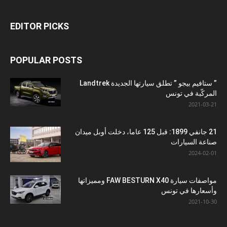
EDITOR PICKS
POPULAR POSTS
” ستافيم بيجو ” تطلق سيارتها الجديدة Landtrek
المركّبة في تونس
2021-03-21
21 جانفي 1899: قبل 125 عاما، دخلت أوبل ميدان
صناعة السيارات
2024-02-01
مواصفات سيارة FAW BESTURN X40 ومميزاتها
وأسعارها في تونس
2021-10-30