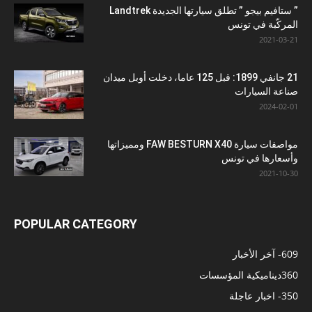
” ستافيم بيجو ” تطلق سيارتها الجديدة Landtrek
المركّبة في تونس
2021-03-21
21 جانفي 1899: قبل 125 عاما، دخلت أوبل ميدان
صناعة السيارات
2024-02-01
مواصفات سيارة FAW BESTURN X40 ومميزاتها
وأسعارها في تونس
2021-10-30
POPULAR CATEGORY
609
- آخر الأخبار
360
ديناميكية المؤسسات
350
- اخبار عاجلة