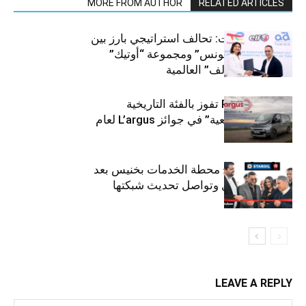
MORE FROM AUTHOR
RELATED ARTICLES
قطاع السيارات: تحالف استراتيجي بارز بين
“توتال إنرجيز تونس” ومجموعة “أوتيك”
لتوزيع زيوت “إلف” العالمية
كيا PV5 Cargo تفوز بالفئة التاريخية
“للمركبات النفعية” في جوائز L’argus لعام
2026
ستارأويل تفتتح محطة الخدمات بخنيس بعد
تجديدهابالكامل وتواصل تحديث شبكتها
LEAVE A REPLY