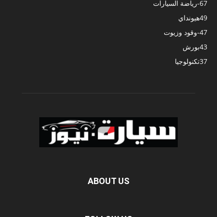
67
-رياضة السيارات
49
هيونداي
47
-وقود وزيوت
43
بورش
37
تكنولوجيا
ABOUT US