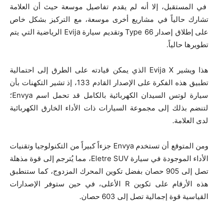
في المستقبل، إلا أنه لم يقدم تفاصيل موسعة حيث أن العلامة
تشارك حالياً في مشاريع أخرى موسعة، مع التركيز بشكل خاص
على إطلاق إصدار Type 66 وتقديم سيارة Evija الرياضية التي يتم
تطويرها حالياً.
هذا ويشير Evija X الذي يمكن قيادته على الطرق إلى احتمالية
تطبيق هذه الفكرة على الإصدار القادم 133، إذ تشير التكهنات بأن
سيارة لوتس السيدان الكهربائية بالكامل قد تحمل اسم Envya؛
لتنضم بذلك إلى مجموعة السيارات ذات الأداء الخارق الكهربائية
لدى العلامة.
ومن المتوقع أن تستخدم Envya جزءاً كبيراً من التكنولوجيا وتقنيات
الأداء الموجودة في سيارة Eletre SUV، مما يُترجم إلى قوة مذهلة
تصل إلى 905 حصان بفضل تكوين المحرك المزدوج، كما ستنطبق
هذه الأرقام على تكوين R الأعلى، في حين ستوفر الإصدارات
القياسية قوة إجمالية تصل إلى 603 حصان.