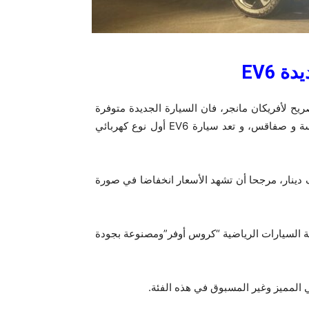
ديدة
EV6
يح لأفريكان مانجر، فان السيارة الجديدة متوفرة
حاليا في قاعات عرض شركة كيا بالعاصمة بجهة الكرم و سوسة و صفاقس، و تعد سيارة EV6 أول نوع كهربائي
عر بيعها في تونس من 224 ألف دينار إلى 227 ألف دينار، مرجحا أن تشهد الأسعار انخفاضا في صورة
ة السيارات الرياضية “كروس أوفر”ومصنوعة بجودة
ي المميز وغير المسبوق في هذه الفئة.