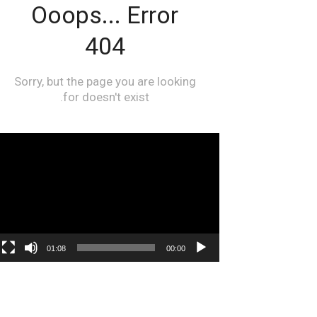
مشغل
الفيديو
01:08
00:00