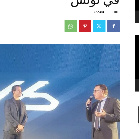
655
0