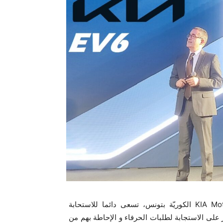
كما أكد، أن شركة سيتي كارز الوكيل الرّسمي لعلامة KIA Motors الكوريّة بتونس، تسعى دائما للاستحابة
لى الاستجابة لطلبات الحرفاء و الإحاطة بهم من