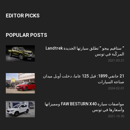
EDITOR PICKS
POPULAR POSTS
” ستافيم بيجو ” تطلق سيارتها الجديدة Landtrek
المركّبة في تونس
2021-03-21
21 جانفي 1899: قبل 125 عاما، دخلت أوبل ميدان
صناعة السيارات
2024-02-01
مواصفات سيارة FAW BESTURN X40 ومميزاتها
وأسعارها في تونس
2021-10-30