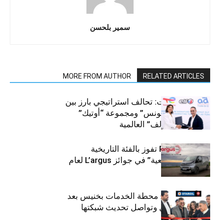
سمير بلحسن
MORE FROM AUTHOR
RELATED ARTICLES
قطاع السيارات: تحالف استراتيجي بارز بين
“توتال إنرجيز تونس” ومجموعة “أوتيك”
لتوزيع زيوت “إلف” العالمية
كيا PV5 Cargo تفوز بالفئة التاريخية
“للمركبات النفعية” في جوائز L’argus لعام
2026
ستارأويل تفتتح محطة الخدمات بخنيس بعد
تجديدهابالكامل وتواصل تحديث شبكتها