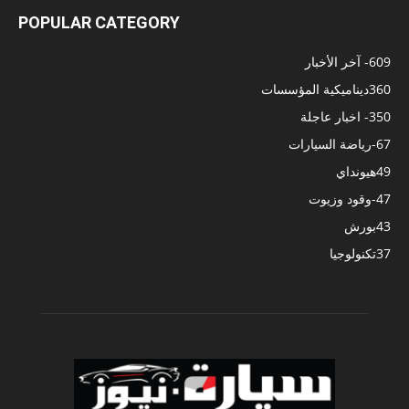
POPULAR CATEGORY
609
- آخر الأخبار
360
ديناميكية المؤسسات
350
- اخبار عاجلة
67
-رياضة السيارات
49
هيونداي
47
-وقود وزيوت
43
بورش
37
تكنولوجيا