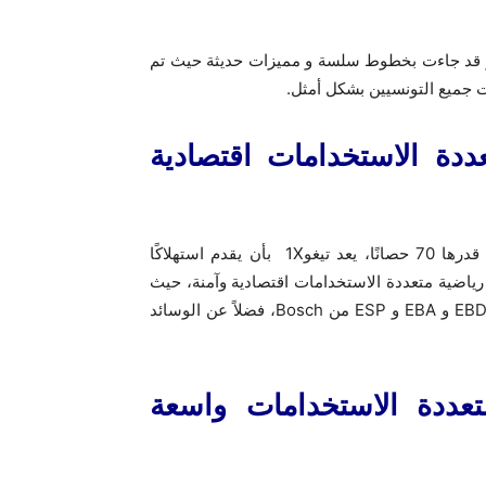
ميم أنيق و قد جاءت بخطوط سلسة و مميزات حديثة حيث تم
ت جميع التونسيين بشكل أمثل.
ضية متعددة الاستخدامات اقتصادية
بفضل محركها سعة 1.0 لتر ذو شاحن توربيني الذي يولِّد قوة قدرها 70 حصانًا، يعد تيغو1X بأن يقدم استهلاكًا
في الاستخدام المختلط و تعتبر تيجو1X سيارة رياضية متعددة الاستخدامات اقتصادية وآمنة، حيث
تحتوي على أحدث تقنيات السلامة، بما في ذلك أنظمة ABS و EBD و EBA و ESP من Bosch، فضلاً عن الوسائد
ياضية متعددة الاستخدامات واسعة