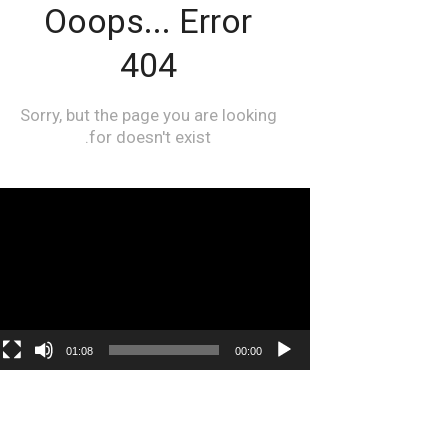
مشغل
الفيديو
01:08
00:00