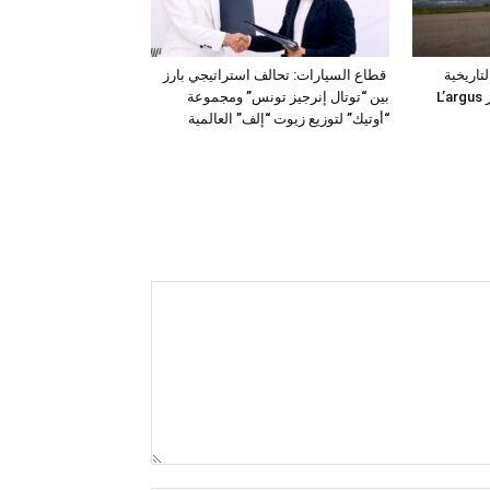
فئة التاريخية
قطاع السيارات: تحالف استراتيجي بارز
“للمركبات النفعية” في جوائز L’argus
بين “توتال إنرجيز تونس” ومجموعة
“أوتيك” لتوزيع زيوت “إلف” العالمية