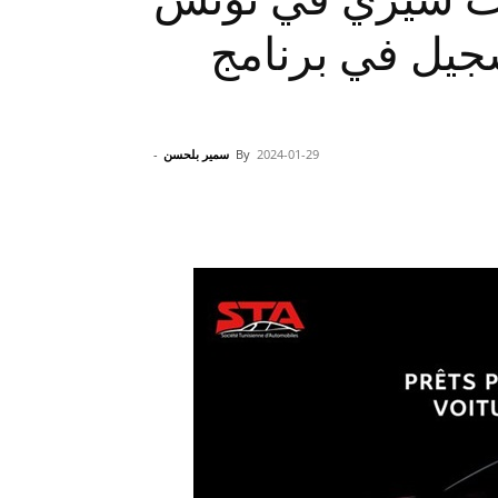
سجيل في برنامج
2024-01-29
By
سمير بلحسن
-