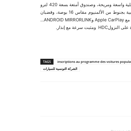
بالإضافة إلى تجهيزات السلامة توفر سيارة تيجو 1X مساحة داخلية واسعة ومريحة، وصندوق أمتعة بسعة 420 لترو
عدة تجهيزات اخرى لم نتعود على وجودها في السيارات الشعبية بجنوط من الألمنيوم مقاس 16 بوصة، وقضبان
سقف من الألمنيوم، وشاشة لمس عالية الدقة مقاس 9 بوصات مع Apple CarPlay وANDROID MIRRORLINK…
 سرعة مع إنذار.
TAGS
inscriptions au programme des voitures popula
الشركة التونسية للسيارات