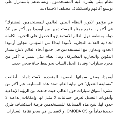
نظام بيئي يشارك فيه المستخدمون، وتساعدهم باستمرار على
توسيع آفاقهم واستكشاف مختلف الاحتمالات.
في مؤتمر “تكوين النظام البيئي العالمي للمستخدمين المشترك”
في أكتوبر، اجتمع ممثلو المستخدمين من أومودا من أكثر من 30
دولة ومنطقة حول العالم للاستمتاع و للحصول على التجربة الكاملة
لجاذبية العلامة التجارية لأمودا ابتداءً من المؤتمر. تتجاوز أومودا
الحدود وتتعاون مع المستخدمين في جميع أنحاء العالم لاتباع مسار
التكوين والتجارب المشتركة، وبناء نظام بيئي يتميز بـ “أكثر من
مجرد سيارات” وقيادة الجيل الشاب نحو نمط حياة صحي جديد.
أومودا، بفضل سماتها العصرية المتعددة الاستخدامات، أطلقت
“مسابقة التعديل” في نهاية العام. تمتد هذه المسابقة عبر أكثر من
عشرة أسواق سيارات حول العالم، حيث جمعت بين الرؤية الإبداعية
وأيقونات التعديل لعرض جماليات لا مثيل لها وإمكانات إبداعية لا
حدود لها. تتيح هذه المسابقة للمستخدمين فرصة استكشاف طرق
جديدة تماماً مع OMODA C5، والانغماس في سحر ثقافة السيارات.