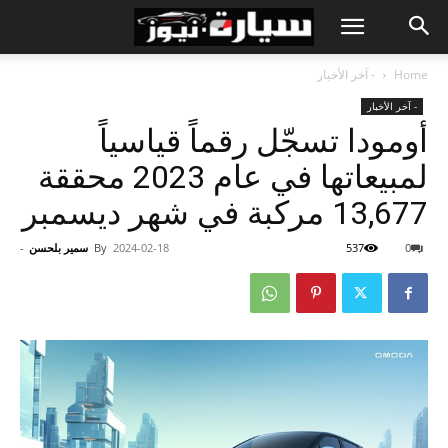
Home
- آخر الأخبار
- آخر الأخبار
أومودا تسجّل رقماً قياسياً
لمبيعاتها في عام 2023 محققة
13,677 مركبة في شهر ديسمبر
0
537
2024-02-18
By
سمير بلحسن
-