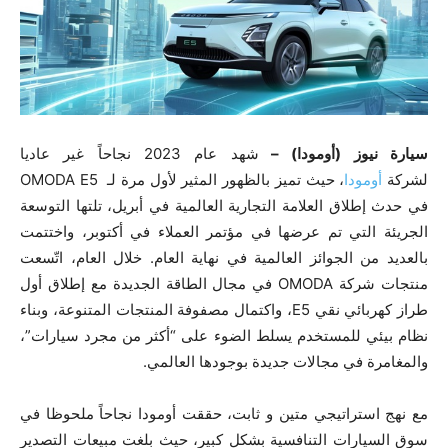
سيارة نيوز (أومودا) –
شهد عام 2023 نجاحاً غير عاديا
لشركة
أومودا
، حيث تميز بالظهور المثير لأول مرة لـ OMODA E5
في حدث إطلاق العلامة التجارية العالمية في أبريل، تلتها التوسعة
الجريئة التي تم عرضها في مؤتمر العملاء في أكتوبر، واختتمت
بالعديد من الجوائز العالمية في نهاية العام. خلال العام، اتّسعت
منتجات شركة OMODA في مجال الطاقة الجديدة مع إطلاق أول
طراز كهربائي نقي E5، واكتمال مصفوفة المنتجات المتنوعة، وبناء
نظام بيئي للمستخدم يسلط الضوء على “أكثر من مجرد سيارات”،
والمغامرة في مجالات جديدة بوجودها العالمي.
مع نهج استراتيجي متين و ثابت، حققت أومودا نجاحاً ملحوظا في
سوق السيارات التنافسية بشكل كبير، حيث بلغت مبيعات التصدير