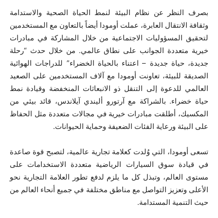
بصرف النظر عن نظام البيئة لنمط الحياة الصحية والاستدامة
وثقافة الانتقال العابرة، عملت أومودا أيضاً بالتعاون مع المستخدمين
لتحقيق المسؤوليات الاجتماعية من خلال المشاركة في مبادرات
خيرية متعددة الجوانب على نطاق عالمي. من خلال حدث “رحلة
جديدة، حياة جديدة – اعتناء بالحياة الخضراء” للدراجات الهوائية
الصديقة للبيئة، تعاونت أومودا مع آلاف المستخدمين على الصعيد
العالمي للدعوة إلى التنقل ذو الانبعاثات المنخفضة وقيادة نمط
حياة خضراء. بالشراكة مع آرتورو أليندي آيلاندس، قائد بيئي من
المكسيك، أطلقت مبادرات خيرية في مجالات متعددة مثل الحفاظ
على البيئة ورعاية الفئات الضعيفة وحماية الحيوانات.
تسعى أومودا، التي وُلدت كعلامة تجارية عالمية، لتصبح قوة صاعدة
في قيادة سوق السيارات الرياضية متعددة الاستخدامات على
مستوى العالم، وتبذل كل ما يلزم لدفع تطور العلامة التجارية نحو
الأعلى وتعزيز التواصل مع مناطق مختلفة في جميع أنحاء العالم من
حيث التنمية المستدامة.