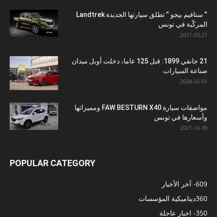
” ستافيم بيجو ” تطلق سيارتها الجديدة Landtrek
المركّبة في تونس
2021-03-21
21 جانفي 1899: قبل 125 عاما، دخلت أوبل ميدان
صناعة السيارات
2024-02-01
مواصفات سيارة FAW BESTURN X40 ومميزاتها
وأسعارها في تونس
2021-10-30
POPULAR CATEGORY
609
- آخر الأخبار
360
ديناميكية المؤسسات
350
- اخبار عاجلة