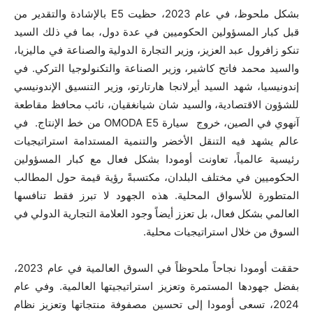
بشكل ملحوظ، في عام 2023، حظيت E5 بالإشادة والتقدير من
قبل كبار المسؤولين الحكوميين في عدة دول، بما في ذلك السيد
تنكو زافرول عبد العزيز، وزير التجارة الدولية والصناعة في ماليزيا،
والسيد محمد فاتح كاشير، وزير الصناعة والتكنولوجيا التركي. في
إندونيسيا، شهد السيد أيرلانجا هارتارتو، وزير التنسيق الإندونيسي
للشؤون الاقتصادية، والسيد شان شيانغقيان، نائب محافظ مقاطعة
آنهوي في الصين، خروج سيارة OMODA E5 من خط الإنتاج. في
عالم يشهد فيه التنقل الأخضر والتنمية المستدامة استراتيجيات
رئيسية عالمياً، تعاونت أومودا بشكل فعال مع كبار المسؤولين
الحكوميين في مختلف البلدان، مكتسبةً رؤية قيمة حول المطالب
المتطورة للأسواق المحلية. هذه الجهود لا تبرز فقط تنافسها
العالمي بشكل فعال، بل تعزز أيضاً وجود العلامة التجارية الدولي في
السوق من خلال استراتيجيات محلية.
حققت أومودا نجاحاً ملحوظاً في السوق العالمية في عام 2023،
بفضل جهودها المستمرة وتعزيز استراتيجيتها العالمية. وفي عام
2024، تسعى أومودا إلى تحسين مصفوفة منتجاتها وتعزيز نظام