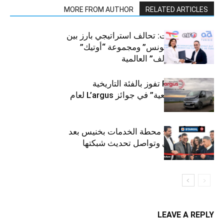
MORE FROM AUTHOR
RELATED ARTICLES
قطاع السيارات: تحالف استراتيجي بارز بين
“توتال إنرجيز تونس” ومجموعة “أوتيك”
لتوزيع زيوت “إلف” العالمية
كيا PV5 Cargo تفوز بالفئة التاريخية
“للمركبات النفعية” في جوائز L’argus لعام
2026
ستارأويل تفتتح محطة الخدمات بخنيس بعد
تجديدهابالكامل وتواصل تحديث شبكتها
LEAVE A REPLY