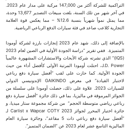
التراكمية للشركة أكثر من 147,000 مركبة على مدار عام 2023.
في آخر شهر من تلك السنة، بلغت مبيعات التصدير 13,677 وحدة،
مما يمثل نمواً شهرياً بنسبة 12.6% – مما يعكس قوة العلامة
التجارية كلاعب صاعد في فئة سيارات الدفع الرباعي الرياضية.
بالإضافة إلى ذلك، شهد عام 2023 إنجازات بارزة لشركة أومودا
المتميزة. ففي تقرير “دراسة الجودة الأولية في الصين لعام 2023
(IQS)” الذي نشرته شركة الأبحاث والاستشارات المشهورة عالمياً
J.D. Power، احتلت أومودا المرتبة الأولى كأفضل أداء من حيث
الجودة الأولية. كما حازت على لقب “أفضل سيارة دفع رباعي
لاختبار القيادة” في معرض GAIKINDO الإندونيسي الدولي
للسيارات 2023. علاوة على ذلك، حصلت أومودا على سلسلة من
الجوائز المرموقة في ماليزيا، بما في ذلك جائزة “أفضل سيارة دفع
رباعي رياضي متوسطة الحجم” من شركة مجموعة ستار ميديا، و
جائزة اختيار المحرر لجوائز Carlist x Wapcar COTY 2023 لـ
“أفضل سيارة دفع رباعي ذات 5 مقاعد”، وجائزة سيارة العام
الماليزية التاسع عشر لعام 2023 عن “الضمان المتميز”.