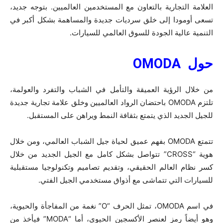
العلامة التجارية بالتعاون مع المستخدمين العالميين. بتوجه جديد،
تسعى أومودا إلى خلق سرديات جديدة والمساهمة بشكل أكبر في
التنمية عالية الجودة للسوق العالمي للسيارات.
حول
OMODA
من خلال الرؤية العميقة والتأمل في الشباب والتفرد والعولمة،
تلتزم OMODA باحتضان الرواد العالميين وخلق علامة تجارية جديدة
للجيل الجديد الذي يتمتع بثقافة النمط ويراهن على المستقبل.
تتمتع OMODA بفهم عميق لحياة جيل الشباب العالمي، ومن خلال
هوية “CROSS” تتواصل بشكل كامل مع الجيل الجديد من خلال
كسر نظام العالم الحقيقي، وتقديم تصاميم وتكنولوجيا مستقبلية
للسيارات التي تتماشى مع أذواق مستخدمي الجيل الفتي.
في اسم OMODA، تمثل الحرف “O” نغمة من المفاجأة والحيوية،
وهو أيضاً رمز لعنصر الأكسجين الحيوي، أما “MODA” فيأخذ من