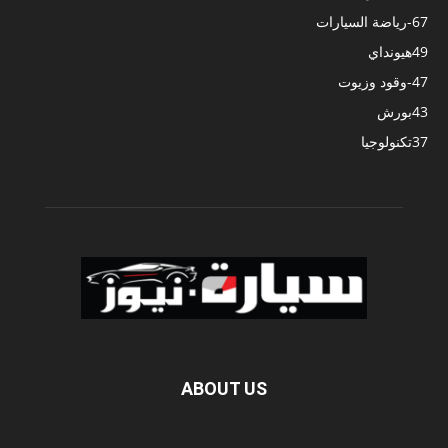
67
-رياضة السيارات
49
هيونداي
47
-وقود وزيوت
43
بورش
37
تكنولوجيا
ABOUT US