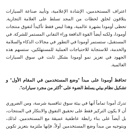
اعتراف المستخدمين، الإشادة الإعلامية، وتأييد صناعة السيارات
يتلاقون لخلق لحظات من المجد تسلط على العلامة التجارية.
تحظى أومودا بشهرة عالمية، وهذا ليس فقط تأكيداً لتفوق منتجات
أومودا، ولكنه أيضاً القوة الدافعة وراء التفاني المستمر للشركة. في
المستقبل، ستستمر أومودا في التطور في مجالات الذكاء والسلامة
والخدمة، للاستجابة للاحتياجات العملية للمستهلكين، ستسهم هذه
الجهود في تعزيز نمو أومودا بشكل ثابت في سوق السيارات
العالمية.
تحافظ أومودا على مبدأ “وضع المستخدمين في المقام الأول” و
تشكيل نظام بيئي يسلط الضوء على “أكثر من مجرد سيارات
”.
تدرك أمودا تماماً أنها في بيئة سوق تنافسية شرسة، ومن الضروري
أن لا يكون التركيز فقط على تحقيق التفوق والابتكار في المنتجات،
بل أيضاً على بناء رابطة عاطفية عميقة مع المستخدمين. لذلك،
وبتوجيه من مبدأ وضع المستخدمين أولاً، فإنها ملتزمة بتعزيز تكوين