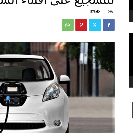
578
0