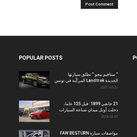
POPULAR POSTS
P
” ستافيم بيجو ” تطلق سيارتها
الجديدة Landtrek المركّبة في تونس
2021-03-21
21 جانفي 1899: قبل 125 عاما،
دخلت أوبل ميدان صناعة السيارات
2024-02-01
مواصفات سيارة FAW BESTURN