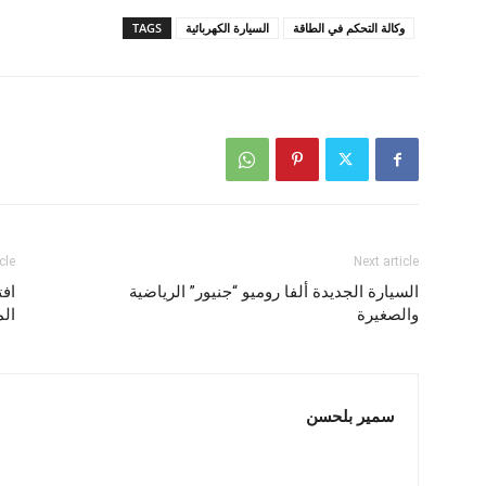
وكالة التحكم في الطاقة
السيارة الكهربائية
TAGS
cle
Next article
السيارة الجديدة ألفا روميو “جنيور” الرياضية
افت
والصغيرة
ال
سمير بلحسن