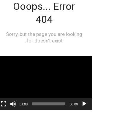
مشغل
الفيديو
01:08
00:00