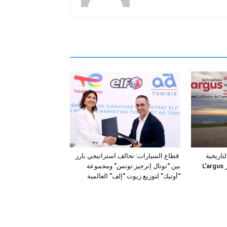
فئة التاريخية
قطاع السيارات: تحالف استراتيجي بارز
“للمركبات النفعية” في جوائز L’argus
بين “توتال إنرجيز تونس” ومجموعة
“أوتيك” لتوزيع زيوت “إلف” العالمية