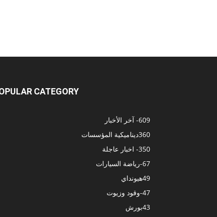
OPULAR CATEGORY
609
- آخر الأخبار
360
ديناميكية المؤسسات
350
- اخبار عاجلة
67
-رياضة السيارات
49
هيونداي
47
-وقود وزيوت
43
بورش