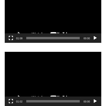
01:08
00:00
مشغل
الفيديو
01:02
00:00