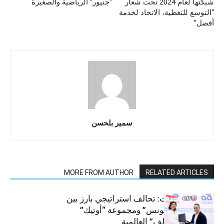
شبكتها لعام 2024 تحت شعار
“جنيور” الرياضية والصغيرة
“التوسع للتغطية، الاتحاد لخدمة
أفضل”
سمير بلحسن
MORE FROM AUTHOR
RELATED ARTICLES
قطاع السيارات: تحالف استراتيجي بارز بين
“توتال إنرجيز تونس” ومجموعة “أوتيك”
لتوزيع زيوت “إلف” العالمية