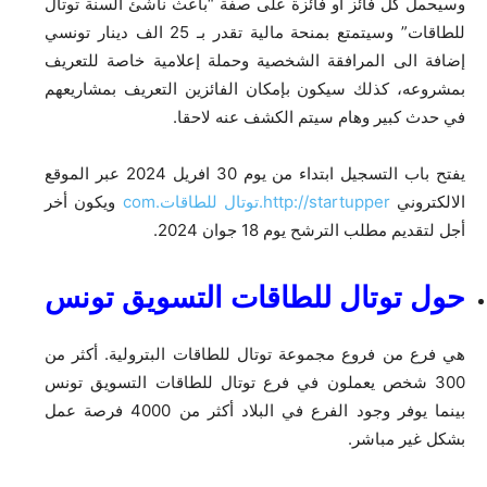
وسيحمل كل فائز او فائزة على صفة “باعث ناشئ السنة توتال
للطاقات” وسيتمتع بمنحة مالية تقدر بـ 25 الف دينار تونسي
إضافة الى المرافقة الشخصية وحملة إعلامية خاصة للتعريف
بمشروعه، كذلك سيكون بإمكان الفائزين التعريف بمشاريعهم
في حدث كبير وهام سيتم الكشف عنه لاحقا.
يفتح باب التسجيل ابتداء من يوم 30 افريل 2024 عبر الموقع
الالكتروني
http://startupper.توتال للطاقات.com
ويكون أخر
أجل لتقديم مطلب الترشح يوم 18 جوان 2024.
حول توتال للطاقات التسويق تونس
هي فرع من فروع مجموعة توتال للطاقات البترولية. أكثر من
300 شخص يعملون في فرع توتال للطاقات التسويق تونس
بينما يوفر وجود الفرع في البلاد أكثر من 4000 فرصة عمل
بشكل غير مباشر.