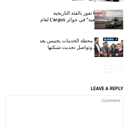
كيا PV5 Cargo تفوز بالفئة التاريخية
“للمركبات النفعية” في جوائز L’argus لعام
2026
ستارأويل تفتتح محطة الخدمات بخنيس بعد
تجديدهابالكامل وتواصل تحديث شبكتها
LEAVE A REPLY