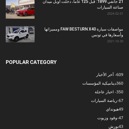
21 جانفي 1899: قبل 125 عاما، دخلت أوبل ميدان
صناعة السيارات
2024-02-01
مواصفات سيارة FAW BESTURN X40 ومميزاتها
وأسعارها في تونس
2021-10-30
POPULAR CATEGORY
609
- آخر الأخبار
360
ديناميكية المؤسسات
350
- اخبار عاجلة
67
-رياضة السيارات
49
هيونداي
47
-وقود وزيوت
43
بورش