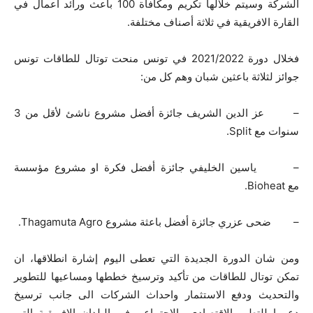
الشركة وسيتم خلالها تكريم ومكافأة 100 باعث ورائد اعمال في
القارة الافريقية في ثلاثة أصناف مختلفة.
فخلال دورة 2021/2022 في تونس منحت توتال للطاقات تونس
جوائز لثلاثة باعثين شبان وهم كل من:
– عز الدين الشريف جائزة أفضل مشروع ناشئ لأقل من 3
سنوات مع Split.
– ياسين الخليفي جائزة أفضل فكرة او مشروع مؤسسة
مع Bioheat.
– ضحى عزري جائزة أفضل باعثة مشروع Thagamuta Agro.
ومن شان الدورة الجديدة التي تعطى اليوم إشارة انطلاقها، ان
تمكن توتال للطاقات من تأكيد وترسيخ خططها ومساعيها للتطوير
والتحديث ودفع الاستثمار واحداث الشركات الى جانب ترسيخ
دعمها للتطور الاقتصادي والاجتماعي في البلدان الافريقية التي