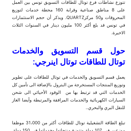
تتوزع نشاطات فرع توتال للطاقات التسويق تونس بين العمل
على 8 مناطق صناعية وقرابة 160 محطة خدمات لتوزيع
المحروقات و50 مركزQUARTZ. ويذكر أن حجم الاستثمارات
في تونس قد بلغ أكثر 100 مليون دينار في السنوات الثلاث
الاخيرة.
حول قسم التسويق والخدمات
توتال للطاقات توتال اينرجي
:
يعمل قسم التسويق والخدمات في توتال للطاقات على تطوير
وتوزيع المنتجات المستخرجة من البترول بالإضافة الى تأمين كل
الخدمات التي قد ترتبط بها من الوقود الأحيائي الى شحن
السيارات الكهربائية والخدمات المرافقة والمرتبطة وأيضا الغاز
للنقل البري والبحري..
تبلغ الطاقة التشغيلية توتال للطاقات أكثر من 31،000 موظفا
موزعين في 107 دولة وتتوزع منتجاتها وخدماتها في 150 دولة.