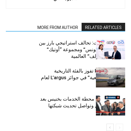
MORE FROM AUTHOR
RELATED ARTICLES
قطاع السيارات: تحالف استراتيجي بارز بين
“توتال إنرجيز تونس” ومجموعة “أوتيك”
لتوزيع زيوت “إلف” العالمية
كيا PV5 Cargo تفوز بالفئة التاريخية
“للمركبات النفعية” في جوائز L’argus لعام
2026
ستارأويل تفتتح محطة الخدمات بخنيس بعد
تجديدهابالكامل وتواصل تحديث شبكتها