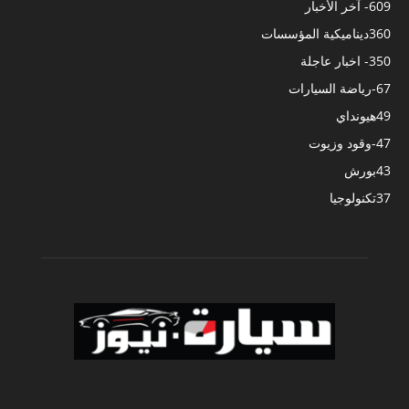
609
- آخر الأخبار
360
ديناميكية المؤسسات
350
- اخبار عاجلة
67
-رياضة السيارات
49
هيونداي
47
-وقود وزيوت
43
بورش
37
تكنولوجيا