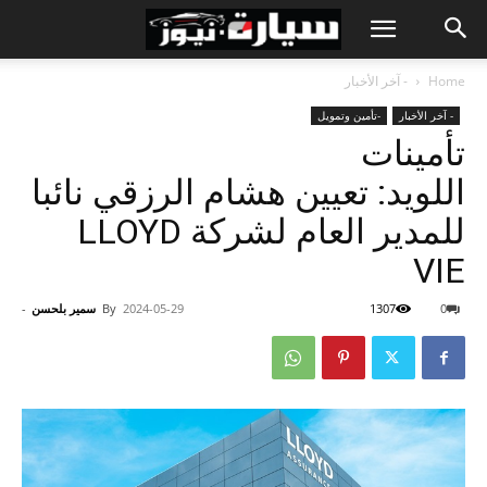
Home
- آخر الأخبار
- آخر الأخبار
-تأمين وتمويل
تأمينات
اللويد: تعيين هشام الرزقي نائبا
للمدير العام لشركة LLOYD
VIE
0
1307
2024-05-29
By
سمير بلحسن
-